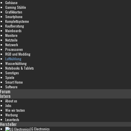
Gehäuse
Gaming Stühle
Grafikkarten
Smartphone
Komplettsysteme
Kaufberatung
Mainboards
Monitore
Netzteile
Netzwerk
Prozessoren
RGB und Modding
Luftkühlung
Wasserkühlung
Notebooks & Tablets
Sonstiges
Spiele
Smart Home
Software
Forum
Intern
About us
Jobs
Wie wir testen
Werbung
Lesertests
Hersteller
LG Electronics