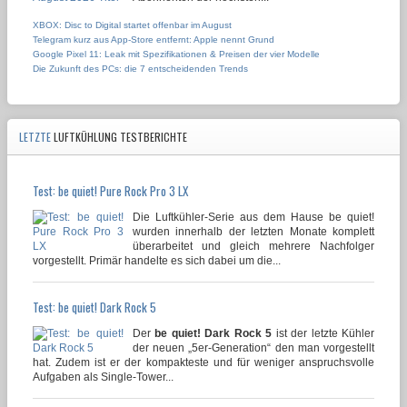
XBOX: Disc to Digital startet offenbar im August
Telegram kurz aus App-Store entfernt: Apple nennt Grund
Google Pixel 11: Leak mit Spezifikationen & Preisen der vier Modelle
Die Zukunft des PCs: die 7 entscheidenden Trends
LETZTE
LUFTKÜHLUNG TESTBERICHTE
Test: be quiet! Pure Rock Pro 3 LX
Die Luftkühler-Serie aus dem Hause be quiet!
wurden innerhalb der letzten Monate komplett
überarbeitet und gleich mehrere Nachfolger
vorgestellt. Primär handelte es sich dabei um die...
Test: be quiet! Dark Rock 5
Der
be quiet! Dark Rock 5
ist der letzte Kühler
der neuen „5er-Generation“ den man vorgestellt
hat. Zudem ist er der kompakteste und für weniger anspruchsvolle
Aufgaben als Single-Tower...