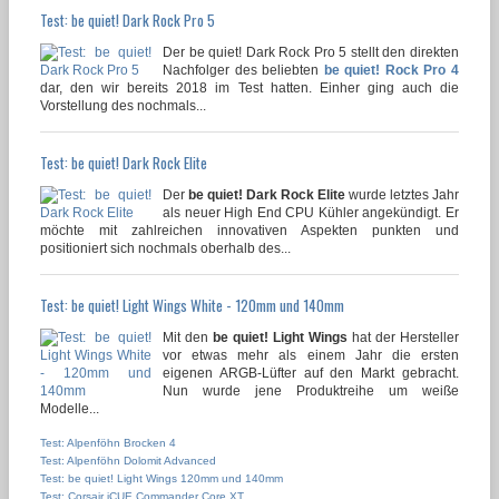
Test: be quiet! Dark Rock Pro 5
Der be quiet! Dark Rock Pro 5 stellt den direkten
Nachfolger des beliebten
be quiet! Rock Pro 4
dar, den wir bereits 2018 im Test hatten. Einher ging auch die
Vorstellung des nochmals...
Test: be quiet! Dark Rock Elite
Der
be quiet! Dark Rock Elite
wurde letztes Jahr
als neuer High End CPU Kühler angekündigt. Er
möchte mit zahlreichen innovativen Aspekten punkten und
positioniert sich nochmals oberhalb des...
Test: be quiet! Light Wings White - 120mm und 140mm
Mit den
be quiet! Light Wings
hat der Hersteller
vor etwas mehr als einem Jahr die ersten
eigenen ARGB-Lüfter auf den Markt gebracht.
Nun wurde jene Produktreihe um weiße
Modelle...
Test: Alpenföhn Brocken 4
Test: Alpenföhn Dolomit Advanced
Test: be quiet! Light Wings 120mm und 140mm
Test: Corsair iCUE Commander Core XT