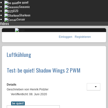
be quiet!
Seasonic
EIZO
Sharkoon
Corsair
Videos
Einloggen
Registrieren
Luftkühlung
Test: be quiet! Shadow Wings 2 PWM
Details
Geschrieben von
Henrik Potzler
Veröffentlicht: 08. Juni 2020
be quiet!