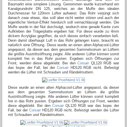
Baumarkt eine simplere Lösung. Genommen wurde kurzerhand ein
Kanalgrundrohr DN 125, welches an der Muffe den idealen
Durchmesser für 120mm Lüfter aufweist. Das Rohr verjüngt sich
danach zwar etwas, das soll aber nicht weiter stören und auch der
eigentliche Venturi-Effekt hierdurch soll vernachlässigt werden. Die
Muffe wurde in der Nut durchsägt, wodurch eine gerade Kante zum
Aufkleben der Trägerplatte ergeben hat. Für diese wurde zu 4mm
dickem Acrylglas gegriffen, da sich dieses einfach verarbeiten ließ.
Denn damit überhaupt Luft in das Rohr gelangen kann, braucht es
natürlich eine Öffnung. Diese wurde an einen alten Alphacool-Lüfter
angepasst, da dieser aus dem gesamten Sammelsorium an Lüftern
die größte Austrittsöffnung zeigte. Alle anderen Lüfter können somit
komplett frei in das Rohr pusten. Ergeben sich Öffnungen zur
Front, werden diese abgeklebt. Bei den
Corsair
QL120 RGB war
das bspw. der Fall, bei der
Corsair
HD120 RGB nicht. Befestigt
werden die Lüfter mit Schrauben und Rändelmuttern.
Diese wurde an einen alten Alphacool-Lüfter angepasst, da dieser
aus dem gesamten Sammelsorium an Lüftern die größte
Austrittsöffnung zeigte. Alle anderen Lüfter können somit komplett
frei in das Rohr pusten. Ergeben sich Öffnungen zur Front, werden
diese abgeklebt. Bei den
Corsair
QL120 RGB war das bspw. der
Fall, bei der
Corsair
HD120 RGB nicht. Befestigt werden die Lüfter
mit Schrauben und Rändelmuttern.