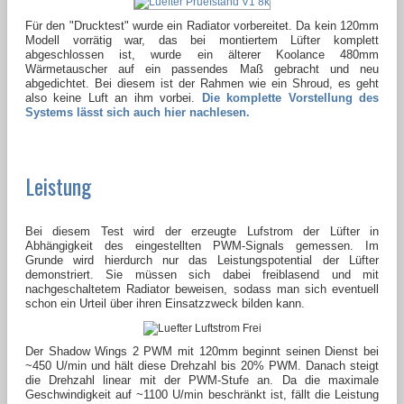
Für den "Drucktest" wurde ein Radiator vorbereitet. Da kein 120mm
Modell vorrätig war, das bei montiertem Lüfter komplett
abgeschlossen ist, wurde ein älterer Koolance 480mm
Wärmetauscher auf ein passendes Maß gebracht und neu
abgedichtet. Bei diesem ist der Rahmen wie ein Shroud, es geht
also keine Luft an ihm vorbei.
Die komplette Vorstellung des
Systems lässt sich auch hier nachlesen.
Leistung
Bei diesem Test wird der erzeugte Lufstrom der Lüfter in
Abhängigkeit des eingestellten PWM-Signals gemessen. Im
Grunde wird hierdurch nur das Leistungspotential der Lüfter
demonstriert. Sie müssen sich dabei freiblasend und mit
nachgeschaltetem Radiator beweisen, sodass man sich eventuell
schon ein Urteil über ihren Einsatzzweck bilden kann.
Der Shadow Wings 2 PWM mit 120mm beginnt seinen Dienst bei
~450 U/min und hält diese Drehzahl bis 20% PWM. Danach steigt
die Drehzahl linear mit der PWM-Stufe an. Da die maximale
Geschwindigkeit auf ~1100 U/min beschränkt ist, fällt die Leistung