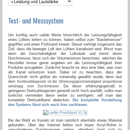
Test- und Messsystem
Um künftig auch valide Werte hinsichtlich der Leistungsfähigkeit
eines Lüfters liefern zu können, haben selbst zum "Bastelmesser"
gegriffen und einen Prüfstand kreiert. Dieser verfolgt insgesamt das
Ziel, dass die bewegte Luft des Lüfters kanalisiert wird. Misst man
dann die Geschwindigkeit der Luftsäule und kennt deren
Durchmesser, lässt sich der Volumenstrom berechnen, welchen die
Hersteller immer gerne angeben um die Leistungsfähigkeit ihrer
Produkte anzugeben. Zunächst braucht es also eine Idee, was man
als Kanal einsetzen kann. Dabei ist zu beachten, dass der
Querschnitt nicht größer als notwendig gewählt wurde, denn laut
dem
Kontinuitätsgesetz ist die Strömungsgeschwindigkeit proportional
Da diese erfahrungsgemäß in
abhängig vom Durchmesser.
geringeren Drehzahlregionen generell nicht hoch ausfällt, sollte man
tunlichst vermeiden diese weiter zu verringern, will man das
komplette Drehzahlband abdecken.
Die komplette Vorstellung
des Systems lässt sich auch hier nachlesen.
Bei der Wahl es Kanals ist man natürlich ebenfalls etwas Material
gebunden. Über das Internet ließen sich bspw. Acryl-Rohre in
verschiedenen Durchmessern ordern, allerdings fand sich im