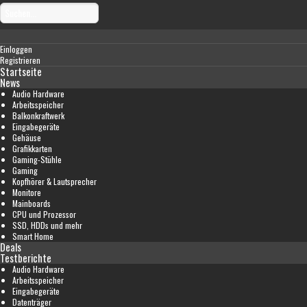
Einloggen
Registrieren
Startseite
News
Audio Hardware
Arbeitsspeicher
Balkonkraftwerk
Eingabegeräte
Gehäuse
Grafikkarten
Gaming-Stühle
Gaming
Kopfhörer & Lautsprecher
Monitore
Mainboards
CPU und Prozessor
SSD, HDDs und mehr
Smart Home
Deals
Testberichte
Audio Hardware
Arbeitsspeicher
Eingabegeräte
Datenträger