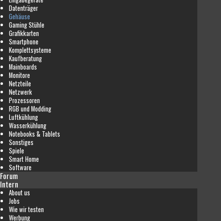
Datenträger
Gehäuse
Gaming Stühle
Grafikkarten
Smartphone
Komplettsysteme
Kaufberatung
Mainboards
Monitore
Netzteile
Netzwerk
Prozessoren
RGB und Modding
Luftkühlung
Wasserkühlung
Notebooks & Tablets
Sonstiges
Spiele
Smart Home
Software
Forum
Intern
About us
Jobs
Wie wir testen
Werbung