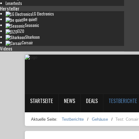
Lesertests
Hersteller
LG Electronics
be quiet!
Seasonic
EIZO
Sharkoon
Corsair
Videos
STARTSEITE
NEWS
DEALS
TESTBERICHTE
Aktuelle Seite:
Testberichte
/
Gehäuse
/
Test: Corsai