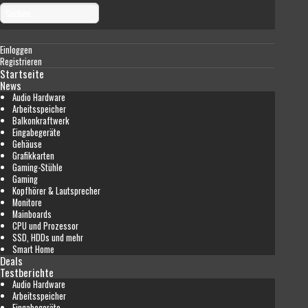
Einloggen
Registrieren
Startseite
News
Audio Hardware
Arbeitsspeicher
Balkonkraftwerk
Eingabegeräte
Gehäuse
Grafikkarten
Gaming-Stühle
Gaming
Kopfhörer & Lautsprecher
Monitore
Mainboards
CPU und Prozessor
SSD, HDDs und mehr
Smart Home
Deals
Testberichte
Audio Hardware
Arbeitsspeicher
Eingabegeräte