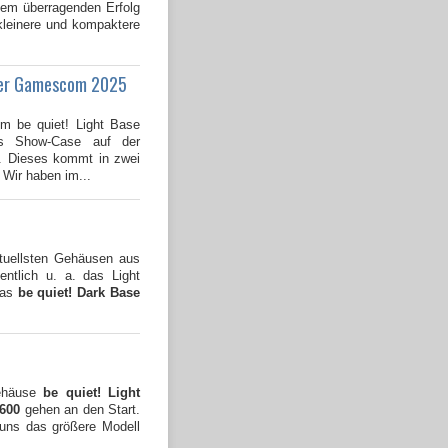
dem überragenden Erfolg
kleinere und kompaktere
 der Gamescom 2025
em be quiet! Light Base
s Show-Case auf der
 Dieses kommt in zwei
 Wir haben im...
tuellsten Gehäusen aus
ntlich u. a. das Light
das
be quiet! Dark Base
Gehäuse
be quiet! Light
 600
gehen an den Start.
 uns das größere Modell