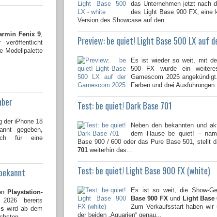
das Unternehmen jetzt nach 
des Light Base 900 FX, eine 
Version des Showcase auf den...
armin Fenix 9
,
Preview: be quiet! Light Base 500 LX auf
r
veröffentlicht
e Modellpalette
Es ist wieder so weit, mit d
500 FX wurde ein weitere
Gamescom 2025 angekündigt.
Farben und drei Ausführungen.
mber
Test: be quiet! Dark Base 701
g der iPhone 18
Neben den bekannten und ak
kannt gegeben,
dem Hause be quiet! – name
och für eine
Base 900 / 600 oder das Pure Base 501, stellt 
701
weiterhin das...
Test: be quiet! Light Base 900 FX (white)
 bekannt
Es ist so weit, die Show-
den
Playstation-
Base 900 FX
und
Light Base
026 bereits
Zum Verkaufsstart haben wir
ms
wird ab dem
der beiden „Aquarien“ genau...
chsten...