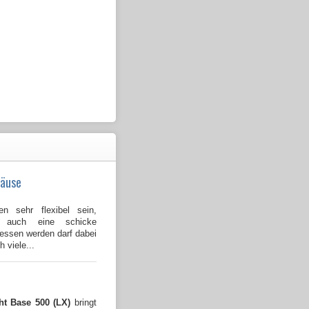
häuse
n sehr flexibel sein,
l auch eine schicke
gessen werden darf dabei
 viele...
ht Base 500 (LX)
bringt