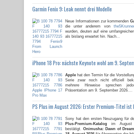
Garmin Fenix 9: Leak nennt drei Modelle
Neue Informationen zur kommenden
G
die unter anderem von
the5Krunne
wurden, deuten auf eine umfangreicher
als bislang erwartet hin. Nach...
iPhone 18 Pro: nächste Keynote wohl am 9. Septe
Apple
hat den Termin für die Vorstellun
Serie zwar noch nicht offiziell be
mehrere Hinweise sprechen jed
Präsentation am 9. September 2026....
PS Plus im August 2026: Erster Premium-Titel ist
Sony hat den ersten Neuzugang für 
Plus-Premium-Katalog
im August 2
bestätigt.
Onimusha: Dawn of Drea
18. August 2026
für Abonnenten der hö