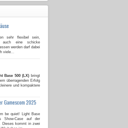
häuse
n sehr flexibel sein,
l auch eine schicke
gessen werden darf dabei
 viele...
ht Base 500 (LX)
bringt
dem überragenden Erfolg
kleinere und kompaktere
 der Gamescom 2025
em be quiet! Light Base
s Show-Case auf der
 Dieses kommt in zwei