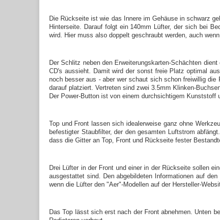
Die Rückseite ist wie das Innere im Gehäuse in schwarz ge
Hinterseite. Darauf folgt ein 140mm Lüfter, der sich bei Bed
wird. Hier muss also doppelt geschraubt werden, auch wenn
Der Schlitz neben den Erweiterungskarten-Schächten dient d
CD's aussieht. Damit wird der sonst freie Platz optimal a
noch besser aus - aber wer schaut sich schon freiwillig di
darauf platziert. Vertreten sind zwei 3.5mm Klinken-Buchs
Der Power-Button ist von einem durchsichtigem Kunststoff 
Top und Front lassen sich idealerweise ganz ohne Werkzeu
befestigter Staubfilter, der den gesamten Luftstrom abfäng
dass die Gitter an Top, Front und Rückseite fester Bestand
Drei Lüfter in der Front und einer in der Rückseite sollen
ausgestattet sind. Den abgebildeten Informationen auf de
wenn die Lüfter den "Aer"-Modellen auf der Hersteller-Websi
Das Top lässt sich erst nach der Front abnehmen. Unten bef