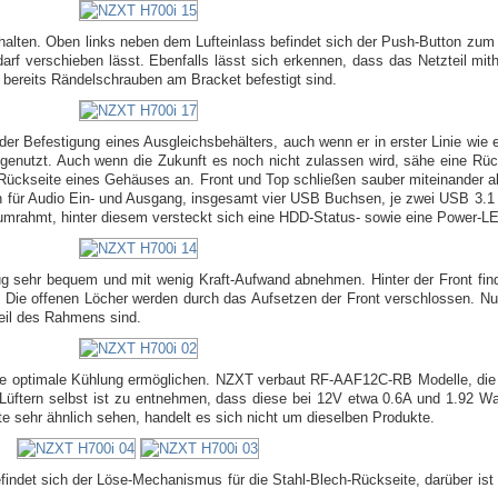
halten. Oben links neben dem Lufteinlass befindet sich der Push-Button zu
arf verschieben lässt. Ebenfalls lässt sich erkennen, dass das Netzteil mithi
 bereits Rändelschrauben am Bracket befestigt sind.
er Befestigung eines Ausgleichsbehälters, auch wenn er in erster Linie wie 
usgenutzt. Auch wenn die Zukunft es noch nicht zulassen wird, sähe eine Rüc
e Rückseite eines Gehäuses an. Front und Top schließen sauber miteinander ab
en für Audio Ein- und Ausgang, insgesamt vier USB Buchsen, je zwei USB 3.
umrahmt, hinter diesem versteckt sich eine HDD-Status- sowie eine Power-L
g sehr bequem und mit wenig Kraft-Aufwand abnehmen. Hinter der Front find
t. Die offenen Löcher werden durch das Aufsetzen der Front verschlossen. Nun
teil des Rahmens sind.
 eine optimale Kühlung ermöglichen. NZXT verbaut RF-AAF12C-RB Modelle, die 
n Lüftern selbst ist zu entnehmen, dass diese bei 12V etwa 0.6A und 1.92 W
te sehr ähnlich sehen, handelt es sich nicht um dieselben Produkte.
indet sich der Löse-Mechanismus für die Stahl-Blech-Rückseite, darüber ist e