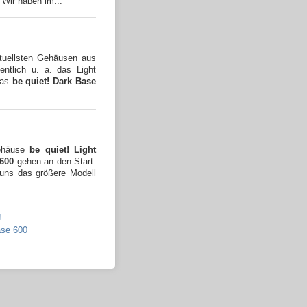
 Wir haben im...
tuellsten Gehäusen aus
ntlich u. a. das Light
das
be quiet! Dark Base
Gehäuse
be quiet! Light
 600
gehen an den Start.
 uns das größere Modell
!
ase 600