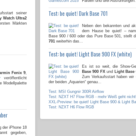
Farben und drei Ausführungen.
Test: be quiet! Dark Base 701
fsstart seiner
 Watch Ultra2
ersten Märkten
Neben den bekannten und ak
dem Hause be quiet! – name
Base 900 / 600 oder das Pure Base 501, stellt 
701
weiterhin das...
Test: be quiet! Light Base 900 FX (white)
Es ist so weit, die Show-
Base 900 FX
und
Light Base
armin Fenix 9
,
Zum Verkaufsstart haben wir
r
veröffentlicht
der beiden „Aquarien“ genau...
e Modellpalette
Test: MSI Gungnir 300R Airflow
Test: NZXT H7 Flow RGB - mehr Weiß geht nicht
XXL-Preview: be quiet! Light Base 900 & Light B
Test: NZXT H6 Flow RGB
mber
g der iPhone 18
kannt gegeben,