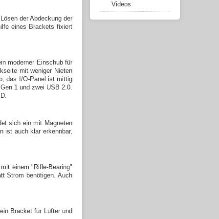
Videos
m Lösen der Abdeckung der
lfe eines Brackets fixiert
ein moderner Einschub für
kseite mit weniger Nieten
, das I/O-Panel ist mittig
1 Gen 1 und zwei USB 2.0.
ED.
et sich ein mit Magneten
 ist auch klar erkennbar,
mit einem "Rifle-Bearing"
att Strom
benötigen. Auch
in Bracket für Lüfter und