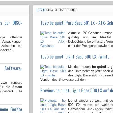
LETZTE
GEHÄUSE TESTBERICHTE
us der DISC-
Test: be quiet! Pure Base 501 LX - ATX-Ge
Aktuelle PC-Gehäuse müsse
gie offenbar
günstig und im Idealfal
en Verpackungen
Beleuchtung bereithalten. Ver
nzwischen ein
nicht der Preispunkt sowie auch
spacken...
Test: be quiet! Light Base 500 LX - white
e Software-
Mit dem neuen
be quiet! Lig
das Unternehmen jetzt nach 
des Light Base 900 FX, eine 
Version des Showcase auf den...
wei zentrale
 für die
Steam
Preview: be quiet! Light Base 500 LX auf
tgestellt. Die
Es ist wieder so weit, mit d
500 FX wurde ein weitere
 neue Geräte
Gamescom 2025 angekündigt.