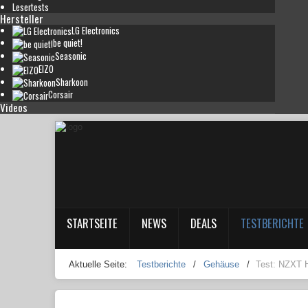
Lesertests
Hersteller
LG Electronics
be quiet!
Seasonic
EIZO
Sharkoon
Corsair
Videos
STARTSEITE
NEWS
DEALS
TESTBERICHTE
Aktuelle Seite:
Testberichte
/
Gehäuse
/
Test: NZXT 