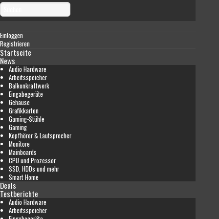
Einloggen
Registrieren
Startseite
News
Audio Hardware
Arbeitsspeicher
Balkonkraftwerk
Eingabegeräte
Gehäuse
Grafikkarten
Gaming-Stühle
Gaming
Kopfhörer & Lautsprecher
Monitore
Mainboards
CPU und Prozessor
SSD, HDDs und mehr
Smart Home
Deals
Testberichte
Audio Hardware
Arbeitsspeicher
Eingabegeräte