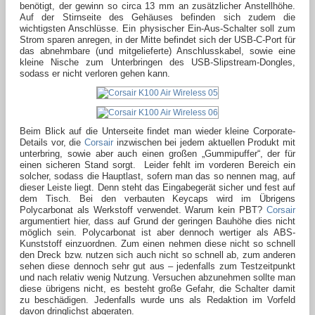
benötigt, der gewinn so circa 13 mm an zusätzlicher Anstellhöhe.
Auf der Stirnseite des Gehäuses befinden sich zudem die
wichtigsten Anschlüsse. Ein physischer Ein-Aus-Schalter soll zum
Strom sparen anregen, in der Mitte befindet sich der USB-C-Port für
das abnehmbare (und mitgelieferte) Anschlusskabel, sowie eine
kleine Nische zum Unterbringen des USB-Slipstream-Dongles,
sodass er nicht verloren gehen kann.
Beim Blick auf die Unterseite findet man wieder kleine Corporate-
Details vor, die
Corsair
inzwischen bei jedem aktuellen Produkt mit
unterbring, sowie aber auch einen großen „Gummipuffer“, der für
einen sicheren Stand sorgt. Leider fehlt im vorderen Bereich ein
solcher, sodass die Hauptlast, sofern man das so nennen mag, auf
dieser Leiste liegt. Denn steht das Eingabegerät sicher und fest auf
dem Tisch. Bei den verbauten Keycaps wird im Übrigens
Polycarbonat als Werkstoff verwendet. Warum kein PBT?
Corsair
argumentiert hier, dass auf Grund der geringen Bauhöhe dies nicht
möglich sein. Polycarbonat ist aber dennoch wertiger als ABS-
Kunststoff einzuordnen. Zum einen nehmen diese nicht so schnell
den Dreck bzw. nutzen sich auch nicht so schnell ab, zum anderen
sehen diese dennoch sehr gut aus – jedenfalls zum Testzeitpunkt
und nach relativ wenig Nutzung. Versuchen abzunehmen sollte man
diese übrigens nicht, es besteht große Gefahr, die Schalter damit
zu beschädigen. Jedenfalls wurde uns als Redaktion im Vorfeld
davon dringlichst abgeraten.