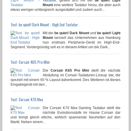
Tastatur
, gesellt sich mit der
be quiet! Light
Mount
eine weitere Tastatur hinzu, die aber auch
etwas weniger umfangreich ausgestattet und zudem auch...
Test: be quiet! Dark Mount - High End Tastatur
Mit der
be quiet! Dark Mount
und
be quiet! Light
Mount
lanciert das Unternehmen aus Hamburg
nun erstmals Peripherie-Gerät im High-End-
Segment. Vordergründig soll es in diesem Artikel um die Dark...
Test: Corsair K65 Pro Mini
Die
Corsair K65 Pro Mini
stellt die nächste
Abstufung im Corsair-Tastaturen-Lineup dar, die
speziell mit einem 65 % Layout daherkommt. Des Weiteren ist dieses
Eingabegerät mit den...
Test: Corsair K70 Max
Die Corsair K70 Max Gaming Tastatur stellt die
nächste Evolutionsstufe im Hause Corsair dar
und bringt gleich etliche, wirklich spannende Neuheiten auf den
Markt. Neben einem...