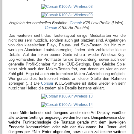
Vergleich der nominellen Bauhöhe:
Corsair
K75 Low Profile (Links) -
Corsair
K100 Air (Rechts)
Das weiteren sieht das Tastenlayout einige Mediatasten vor die
nicht nur sehr nützlich, sondern auch gut platziert sind. Angefangen
von den klassischen Play-, Pause- und Skip-Tasten, bis hin zum
wertigen Aluminium-Lautstärkeregler, finden sich zahlreiche kleine
Details. Auf der linken oberen Seite ist u.a. wieder Windows-Key-
Log vorhanden, die Profiltaste für die Beleuchtung, sowie auch der
generelle Profil-Schalter für die iCUE-Settings. Das Gleiche Spiel
setzt sich auch den Makro-Tasten fort, von denen es vier an der
Zahl gibt. Ergo ist auch ein komplexe Makro-Aufzeichnung möglich.
Wie genau dies funktioniert würde an dieser Stelle den Rahmen
sprengen (…) Die
Corsair
iCUE-Software ist dabei wieder ein sehr
nützlicher Helfer, die zudem alle Details bestens erklärt.
In der Mitte befindet sich übrigens wieder eine Art Display, worüber
alle aktiven Settings angezeigt werden können. Beispielsweise über
welche Funktechnologie die Tastatur gerade mit dem jeweiligen
Endgerät kommuniziert oder wie der Akkustand ist. Jener wird
übrigens per FN + Enter abgerufen, sowie auch zahlreiche weitere