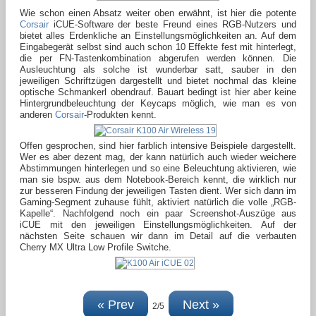
Wie schon einen Absatz weiter oben erwähnt, ist hier die potente
Corsair
iCUE-Software der beste Freund eines RGB-Nutzers und
bietet alles Erdenkliche an Einstellungsmöglichkeiten an. Auf dem
Eingabegerät selbst sind auch schon 10 Effekte fest mit hinterlegt,
die per FN-Tastenkombination abgerufen werden können. Die
Ausleuchtung als solche ist wunderbar satt, sauber in den
jeweiligen Schriftzügen dargestellt und bietet nochmal das kleine
optische Schmankerl obendrauf. Bauart bedingt ist hier aber keine
Hintergrundbeleuchtung der Keycaps möglich, wie man es von
anderen
Corsair
-Produkten kennt.
Offen gesprochen, sind hier farblich intensive Beispiele dargestellt.
Wer es aber dezent mag, der kann natürlich auch wieder weichere
Abstimmungen hinterlegen und so eine Beleuchtung aktivieren, wie
man sie bspw. aus dem Notebook-Bereich kennt, die wirklich nur
zur besseren Findung der jeweiligen Tasten dient. Wer sich dann im
Gaming-Segment zuhause fühlt, aktiviert natürlich die volle „RGB-
Kapelle“. Nachfolgend noch ein paar Screenshot-Auszüge aus
iCUE mit den jeweiligen Einstellungsmöglichkeiten. Auf der
nächsten Seite schauen wir dann im Detail auf die verbauten
Cherry MX Ultra Low Profile Switche.
« Prev
Next »
2/5