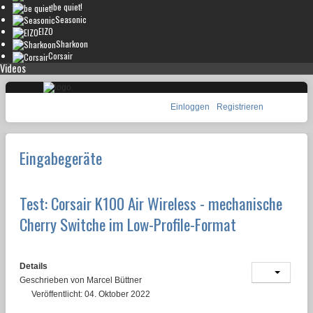
be quiet!
Seasonic
EIZO
Sharkoon
Corsair
Videos
Einloggen
Registrieren
Eingabegeräte
Test: Corsair K100 Air Wireless - mechanische
Cherry Switche im Low-Profile-Format
Details
Geschrieben von
Marcel Büttner
Veröffentlicht: 04. Oktober 2022