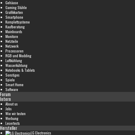
Gehäuse
Gaming Stühle
Grafikkarten
Smartphone
Komplettsysteme
Kaufberatung
Mainboards
Monitore
Netzteile
Netzwerk
Prozessoren
RGB und Modding
Luftkühlung
Wasserkühlung
Notebooks & Tablets
Sonstiges
Spiele
Smart Home
Software
Forum
Intern
About us
Jobs
Wie wir testen
Werbung
Lesertests
Hersteller
LG Electronics