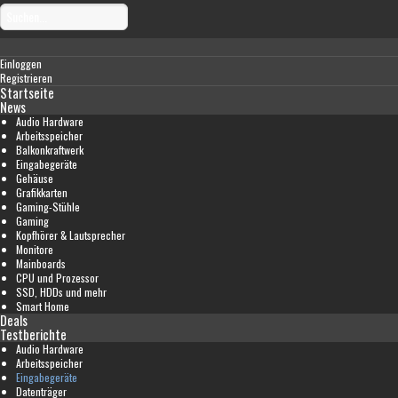
Einloggen
Registrieren
Startseite
News
Audio Hardware
Arbeitsspeicher
Balkonkraftwerk
Eingabegeräte
Gehäuse
Grafikkarten
Gaming-Stühle
Gaming
Kopfhörer & Lautsprecher
Monitore
Mainboards
CPU und Prozessor
SSD, HDDs und mehr
Smart Home
Deals
Testberichte
Audio Hardware
Arbeitsspeicher
Eingabegeräte
Datenträger