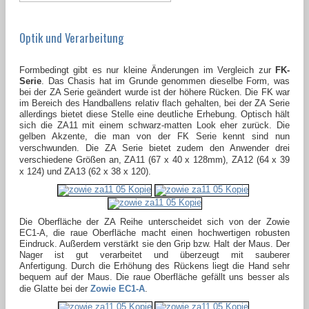
Optik und Verarbeitung
Formbedingt gibt es nur kleine Änderungen im Vergleich zur
FK-
Serie
. Das Chasis hat im Grunde genommen dieselbe Form, was
bei der ZA Serie geändert wurde ist der höhere Rücken. Die FK war
im Bereich des Handballens relativ flach gehalten, bei der ZA Serie
allerdings bietet diese Stelle eine deutliche Erhebung. Optisch hält
sich die ZA11 mit einem schwarz-matten Look eher zurück. Die
gelben Akzente, die man von der FK Serie kennt sind nun
verschwunden
. Die ZA Serie bietet zudem den Anwender drei
verschiedene Größen an, ZA11 (
67 x 40 x 128
mm), ZA12 (
64 x 39
x 124
) und ZA13 (
62 x 38 x 120
).
Die Oberfläche der ZA Reihe unterscheidet sich von der Zowie
EC1-A, die raue Oberfläche macht einen hochwertigen robusten
Eindruck. Außerdem verstärkt sie den Grip bzw. Halt der Maus. Der
Nager ist gut verarbeitet und überzeugt mit sauberer
Anfertigung. Durch die Erhöhung des Rückens liegt die Hand sehr
bequem auf der Maus. Die raue Oberfläche gefällt uns besser als
die Glatte bei der
Zowie EC1-A
.