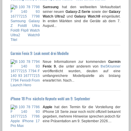
Samsung
hat den weltweiten Verkaufsstart
seiner neuen
Galaxy-Z-Serie
sowie der
Galaxy
Watch Ultra2
und
Galaxy Watch9
eingeläutet.
In ersten Märkten sind die Geräte ab dem 7.
August...
Garmin Fenix 9: Leak nennt drei Modelle
Neue Informationen zur kommenden
Garmin
Fenix 9
, die unter anderem von
the5Krunner
veröffentlicht wurden, deuten auf eine
umfangreichere Modellpalette als bislang
erwartet hin. Nach...
iPhone 18 Pro: nächste Keynote wohl am 9. September
Apple
hat den Termin für die Vorstellung der
iPhone 18 Serie zwar noch nicht offiziell bekannt
gegeben, mehrere Hinweise sprechen jedoch für
eine Präsentation am 9. September 2026....