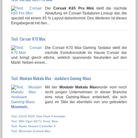
Die
Corsair K65 Pro Mini
stellt die nächste
Abstufung im Corsair-Tastaturen-Lineup dar, die
speziell mit einem 65 % Layout daherkommt. Des Weiteren ist dieses
Eingabegerät mit den...
Test: Corsair K70 Max
Die Corsair K70 Max Gaming Tastatur stellt die
nächste Evolutionsstufe im Hause Corsair dar
und bringt gleich etliche, wirklich spannende Neuheiten auf den
Markt. Neben einem...
Test: Moutain Makalu Max - modulare Gaming-Maus
Mit der
Moutain Makalu Max
wurde vom noch
recht jungen Unternehmen in dieser Branche
eine neue Gaming-Maus entwickelt, die sich
ganz im Stile der ebenfalls von uns getesteten
Mountain
...
Test: ASUS ROG Strix Flare II Animate
Test: MSI Vigor GK71 Sonic Blue
Test: Razer Stream Controller X
Test: Mountain Everest Max