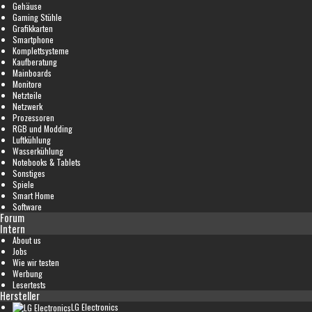
Gehäuse
Gaming Stühle
Grafikkarten
Smartphone
Komplettsysteme
Kaufberatung
Mainboards
Monitore
Netzteile
Netzwerk
Prozessoren
RGB und Modding
Luftkühlung
Wasserkühlung
Notebooks & Tablets
Sonstiges
Spiele
Smart Home
Software
Forum
Intern
About us
Jobs
Wie wir testen
Werbung
Lesertests
Hersteller
LG Electronics