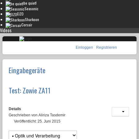
be quiet!
Seasonic
EIZO
Sharkoon
Corsair
Videos
Einloggen
Registrieren
Eingabegeräte
Test: Zowie ZA11
Details
Geschrieben von
Aliriza Tasdemir
Veröffentlicht: 25. Juni 2015