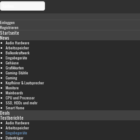
Einloggen
Registrieren
Startseite
News
Audio Hardware
Arbeitsspeicher
Balkonkraftwerk
Eingabegeräte
Gehäuse
Grafikkarten
Gaming-Stühle
Gaming
Kopfhörer & Lautsprecher
Monitore
Mainboards
CPU und Prozessor
SSD, HDDs und mehr
Smart Home
Deals
Testberichte
Audio Hardware
Arbeitsspeicher
Eingabegeräte
Datenträger