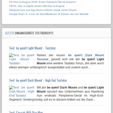
PS Plus im August 2026: Erster Premium-Titel ist bekannt
XBOX: Disc to Digital startet offenbar im August
Telegram kurz aus App-Store entfernt: Apple nennt Grund
Google Pixel 11: Leak mit Spezifikationen & Preisen der vier Modelle
LETZTE
EINGABEGERÄTE TESTBERICHTE
Test: be quiet! Light Mount - Tastatur
Neben der neuen
be quiet! Dark Mount
Tastatur
, gesellt sich mit der
be quiet! Light
Mount
eine weitere Tastatur hinzu, die aber auch
etwas weniger umfangreich ausgestattet und zudem auch...
Test: be quiet! Dark Mount - High End Tastatur
Mit der
be quiet! Dark Mount
und
be quiet! Light
Mount
lanciert das Unternehmen aus Hamburg
nun erstmals Peripherie-Gerät im High-End-
Segment. Vordergründig soll es in diesem Artikel um die Dark...
Test: Corsair K65 Pro Mini