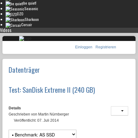
be quiet!
Seasonic
EIZO
Sharkoon
Corsair
Videos
Einloggen
Registrieren
Datenträger
Test: SanDisk Extreme II (240 GB)
Details
Geschrieben von
Martin Nürnberger
Veröffentlicht: 07. Juli 2014