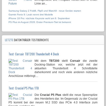
Linie an...
Samsung Galaxy Z Fold8, Flip8 und Watch9 - neue Geräte starten
Garmin Fenix 9: Leak nennt drei Modelle
iPhone 18 Pro: nächste Keynote wohl am 9. September
PS Plus im August 2026: Erster Premium-Titel ist bekannt
LETZTE
DATENTRÄGER TESTBERICHTE
Test: Corsair TBT200 Thunderbolt 4 Dock
Mit dem
TBT200
stellt
Corsair
die zweite
Docking-Station vor, welche jetzt mit der
aktuellen Thunderbolt 4 Schnittstelle
daherkommt und noch viele anderen nützliche
Anschlüsse mitbringt....
Test: Crucial P5 Plus 1TB
Die
Crucial P5 Plus
stellt die neue Speerspitze
des Herstellers dar. Im Gegensatz zu der Crucial
P5 kommt bei der neuen M.2 SSD das PCIe 4.0 Interface zum