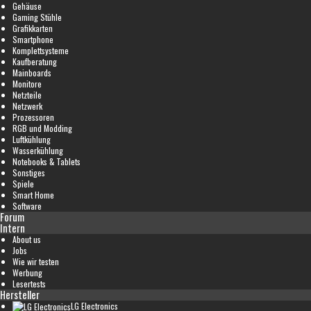
Gehäuse
Gaming Stühle
Grafikkarten
Smartphone
Komplettsysteme
Kaufberatung
Mainboards
Monitore
Netzteile
Netzwerk
Prozessoren
RGB und Modding
Luftkühlung
Wasserkühlung
Notebooks & Tablets
Sonstiges
Spiele
Smart Home
Software
Forum
Intern
About us
Jobs
Wie wir testen
Werbung
Lesertests
Hersteller
LG Electronics