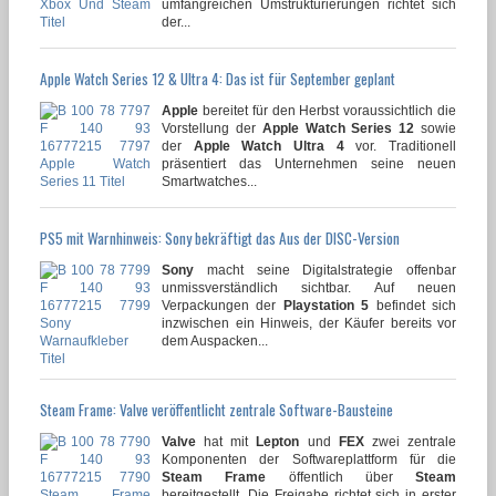
umfangreichen Umstrukturierungen richtet sich
der...
Apple Watch Series 12 & Ultra 4: Das ist für September geplant
Apple
bereitet für den Herbst voraussichtlich die
Vorstellung der
Apple Watch Series 12
sowie
der
Apple Watch Ultra 4
vor. Traditionell
präsentiert das Unternehmen seine neuen
Smartwatches...
PS5 mit Warnhinweis: Sony bekräftigt das Aus der DISC-Version
Sony
macht seine Digitalstrategie offenbar
unmissverständlich sichtbar. Auf neuen
Verpackungen der
Playstation 5
befindet sich
inzwischen ein Hinweis, der Käufer bereits vor
dem Auspacken...
Steam Frame: Valve veröffentlicht zentrale Software-Bausteine
Valve
hat mit
Lepton
und
FEX
zwei zentrale
Komponenten der Softwareplattform für die
Steam Frame
öffentlich über
Steam
bereitgestellt. Die Freigabe richtet sich in erster