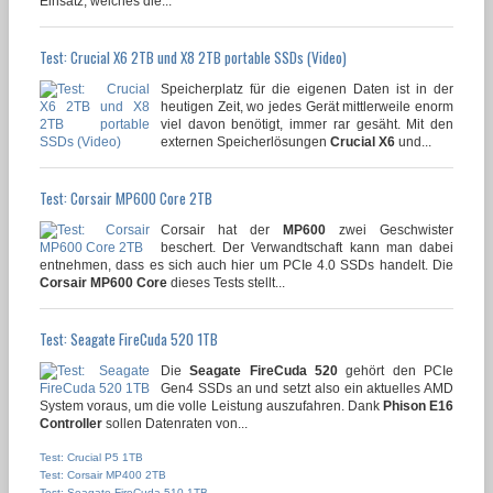
Einsatz, welches die...
Test: Crucial X6 2TB und X8 2TB portable SSDs (Video)
Speicherplatz für die eigenen Daten ist in der
heutigen Zeit, wo jedes Gerät mittlerweile enorm
viel davon benötigt, immer rar gesäht. Mit den
externen Speicherlösungen
Crucial X6
und...
Test: Corsair MP600 Core 2TB
Corsair hat der
MP600
zwei Geschwister
beschert. Der Verwandtschaft kann man dabei
entnehmen, dass es sich auch hier um PCIe 4.0 SSDs handelt. Die
Corsair MP600 Core
dieses Tests stellt...
Test: Seagate FireCuda 520 1TB
Die
Seagate FireCuda 520
gehört den PCIe
Gen4 SSDs an und setzt also ein aktuelles AMD
System voraus, um die volle Leistung auszufahren. Dank
Phison E16
Controller
sollen Datenraten von...
Test: Crucial P5 1TB
Test: Corsair MP400 2TB
Test: Seagate FireCuda 510 1TB