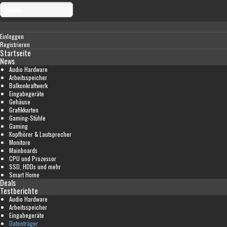
Einloggen
Registrieren
Startseite
News
Audio Hardware
Arbeitsspeicher
Balkonkraftwerk
Eingabegeräte
Gehäuse
Grafikkarten
Gaming-Stühle
Gaming
Kopfhörer & Lautsprecher
Monitore
Mainboards
CPU und Prozessor
SSD, HDDs und mehr
Smart Home
Deals
Testberichte
Audio Hardware
Arbeitsspeicher
Eingabegeräte
Datenträger