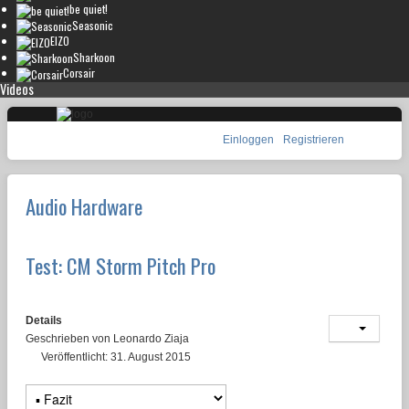
be quiet!
Seasonic
EIZO
Sharkoon
Corsair
Videos
Einloggen
Registrieren
Audio Hardware
Test: CM Storm Pitch Pro
Details
Geschrieben von
Leonardo Ziaja
Veröffentlicht: 31. August 2015