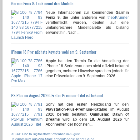
Garmin Fenix 9: Leak nennt drei Modelle
Neue Informationen zur kommenden
Garmin
Fenix 9
, die unter anderem von
the5Krunner
veröffentlicht wurden, deuten auf eine
umfangreichere Modellpalette als bislang
erwartet hin. Nach...
iPhone 18 Pro: nächste Keynote wohl am 9. September
Apple
hat den Termin für die Vorstellung der
iPhone 18 Serie zwar noch nicht offiziell bekannt
gegeben, mehrere Hinweise sprechen jedoch für
eine Präsentation am 9. September 2026....
PS Plus im August 2026: Erster Premium-Titel ist bekannt
Sony hat den ersten Neuzugang für den
Playstation-Plus-Premium-Katalog
im August
2026 bereits bestätigt.
Onimusha: Dawn of
Dreams
wird ab dem
18. August 2026
für
Abonnenten der höchsten...
XBOX: Disc to Digital startet offenbar im August
Telegram kurz aus App-Store entfernt: Apple nennt Grund