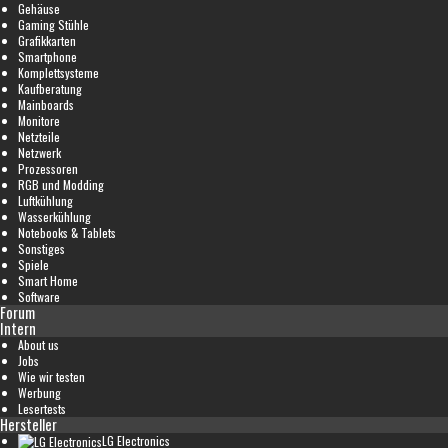
Gehäuse
Gaming Stühle
Grafikkarten
Smartphone
Komplettsysteme
Kaufberatung
Mainboards
Monitore
Netzteile
Netzwerk
Prozessoren
RGB und Modding
Luftkühlung
Wasserkühlung
Notebooks & Tablets
Sonstiges
Spiele
Smart Home
Software
Forum
Intern
About us
Jobs
Wie wir testen
Werbung
Lesertests
Hersteller
LG Electronics