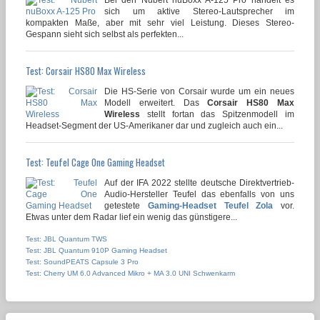
sich um aktive Stereo-Lautsprecher im
kompakten Maße, aber mit sehr viel Leistung. Dieses Stereo-
Gespann sieht sich selbst als perfekten...
Test: Corsair HS80 Max Wireless
Die HS-Serie von Corsair wurde um ein neues
Modell erweitert. Das
Corsair HS80 Max
Wireless
stellt fortan das Spitzenmodell im
Headset-Segment der US-Amerikaner dar und zugleich auch ein...
Test: Teufel Cage One Gaming Headset
Auf der IFA 2022 stellte deutsche Direktvertrieb-
Audio-Hersteller Teufel das ebenfalls von uns
getestete
Gaming-Headset Teufel Zola
vor.
Etwas unter dem Radar lief ein wenig das günstigere...
Test: JBL Quantum TWS
Test: JBL Quantum 910P Gaming Headset
Test: SoundPEATS Capsule 3 Pro
Test: Cherry UM 6.0 Advanced Mikro + MA 3.0 UNI Schwenkarm