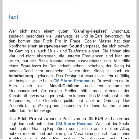
Fazit
Wer sich nach einem guten
"Gaming-Headset"
umschaut
,
zugleich
besonders viel unterwegs ist
und In-Ears bevorzugt, für
den kommt das Pitch Pro in Frage. Cooler Master hat dem
Kopfhörer einen
ausgewogenen Sound
verpasst, der sich sowohl
für Gaming als auch Musik und Telefonate eignet. Die Höhen sind
klar und nicht überzogen, die unteren Frequenzen sind klar und
weich, nur der Bass könnte etwas ausgeprägter sein. Mit Hilfe
eines
Equalizers
ist Das jedoch schnell behoben, der Klang ist
anschließend sehr angenehm. Neben dem Klang ist auch die
Verarbeitung
gelungen. Das Design ist zwar nicht sehr auffällig,
wie beispielsweise beim
CM Storm Resonar
, dafür besitzen die In-
Ears auch ein
Metall-Gehäuse
und ein gummiertes
Flachbandkabel. An einigen Stellen hätte man allerdings den
Kunststoff etwas wertiger gestalten können. Das Mikrofon ist nichts
Besonderes, die Gesprächsqualität ist aber in Ordnung. Das
Zubehör fällt großzügig aus, besonders die kleine Tasche ist eine
tolle Idee für Unterwegs.
Das
Pitch Pro
ist zu einem Preis von ca.
35
EUR
zu haben und
liegt demnach unter dem
CM Storm Resonar
. Wer auf der Suche
nach guten Gaming-Kopfhörern sucht, diese auch mal im Alltag
nutzen möchte und auf eine gute Verarbeitung setzt, kann ohne
Probleme zum Pitch Pro greifen. Wer dagegen mehr Bass