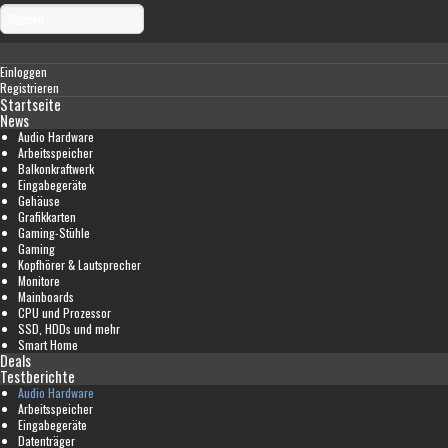
Einloggen
Registrieren
Startseite
News
Audio Hardware
Arbeitsspeicher
Balkonkraftwerk
Eingabegeräte
Gehäuse
Grafikkarten
Gaming-Stühle
Gaming
Kopfhörer & Lautsprecher
Monitore
Mainboards
CPU und Prozessor
SSD, HDDs und mehr
Smart Home
Deals
Testberichte
Audio Hardware
Arbeitsspeicher
Eingabegeräte
Datenträger