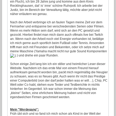
ein Fluch), ich bin 28 Jahre jung und komme aus dem Kreis
Recklinghausen, dat‘ is‘ inne‘ schöne Ruhrpott. Ich arbeite bei der
Justiz, bin im Bereich der Verwaltung tätig, möchte aber jetzt nicht
näher erläutern wo genau.
Nach der Arbeit verbringe ich an faulen Tagen meine Zeit vor dem
Fernseher und entspanne bei verschiedensten Serien oder Filmen.
Wenn es mehr Aktion sein darf, wird sich an den PC gesetzt und
gezockt. Hierbei findet man mich dann auch oftmals live bei Twitch
an. Wenn nach der Arbeit noch viel Energie vorhanden ist, betätige
ich mich gerne auch sportlich beim Fußball oder Tennis. Ansonsten
trifft man sich mit Freunden und Bekannten, oder ich setze mich auf
meine Maschine (Yamaha macht nicht nur gute Sound Komponenten
) und drehe ein paar Runden.
Schon einige Zeit lang bin ich ein stiller und heimlicher Leser dieser
Website. Nachdem ich das erste Mal von einem Freund hierauf
aufmerksam gemacht worden bin, packt mich regelmäßig die Neugier
zu schauen, was es so Neues gibt. Auch wenn ihr nicht das Prestige
einer Computerbild (von der darf jeder halten was er will…), Chip, PC
Welt oder Co habt, stehen eure Tester und Testberichte in nichts
hinterher. Im Gegenteil. Ich war schon immer die Meinung das
„kleine“ Seiten, eine ehrlichere Meinung haben und nicht von
irgendwelchen Firmen geschmiert werden.
Mein "Werdegang":
Früh übt sich und so fand ich mich schon als Kind in der Welt der