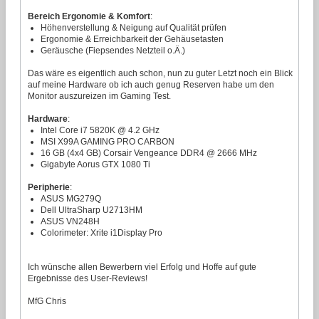
Bereich Ergonomie & Komfort
:
Höhenverstellung & Neigung auf Qualität prüfen
Ergonomie & Erreichbarkeit der Gehäusetasten
Geräusche (Fiepsendes Netzteil o.Ä.)
Das wäre es eigentlich auch schon, nun zu guter Letzt noch ein Blick
auf meine Hardware ob ich auch genug Reserven habe um den
Monitor auszureizen im Gaming Test.
Hardware
:
Intel Core i7 5820K @ 4.2 GHz
MSI X99A GAMING PRO CARBON
16 GB (4x4 GB) Corsair Vengeance DDR4 @ 2666 MHz
Gigabyte Aorus GTX 1080 Ti
Peripherie
:
ASUS MG279Q
Dell UltraSharp U2713HM
ASUS VN248H
Colorimeter: Xrite i1Display Pro
Ich wünsche allen Bewerbern viel Erfolg und Hoffe auf gute
Ergebnisse des User-Reviews!
MfG Chris