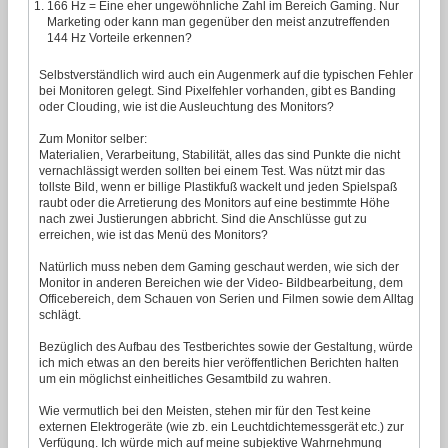
166 Hz = Eine eher ungewöhnliche Zahl im Bereich Gaming. Nur
Marketing oder kann man gegenüber den meist anzutreffenden
144 Hz Vorteile erkennen?
Selbstverständlich wird auch ein Augenmerk auf die typischen Fehler
bei Monitoren gelegt. Sind Pixelfehler vorhanden, gibt es Banding
oder Clouding, wie ist die Ausleuchtung des Monitors?
Zum Monitor selber:
Materialien, Verarbeitung, Stabilität, alles das sind Punkte die nicht
vernachlässigt werden sollten bei einem Test. Was nützt mir das
tollste Bild, wenn er billige Plastikfuß wackelt und jeden Spielspaß
raubt oder die Arretierung des Monitors auf eine bestimmte Höhe
nach zwei Justierungen abbricht. Sind die Anschlüsse gut zu
erreichen, wie ist das Menü des Monitors?
Natürlich muss neben dem Gaming geschaut werden, wie sich der
Monitor in anderen Bereichen wie der Video- Bildbearbeitung, dem
Officebereich, dem Schauen von Serien und Filmen sowie dem Alltag
schlägt.
Bezüglich des Aufbau des Testberichtes sowie der Gestaltung, würde
ich mich etwas an den bereits hier veröffentlichen Berichten halten
um ein möglichst einheitliches Gesamtbild zu wahren.
Wie vermutlich bei den Meisten, stehen mir für den Test keine
externen Elektrogeräte (wie zb. ein Leuchtdichtemessgerät etc.) zur
Verfügung. Ich würde mich auf meine subjektive Wahrnehmung