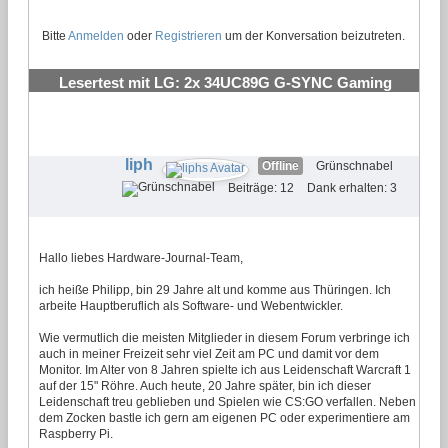
Bitte
Anmelden
oder
Registrieren
um der Konversation beizutreten.
Lesertest mit LG: 2x 34UC89G G-SYNC Gaming
Monitor
#24
liph
Offline
Grünschnabel
Beiträge: 12
Dank erhalten: 3
Hallo liebes Hardware-Journal-Team,
ich heiße Philipp, bin 29 Jahre alt und komme aus Thüringen. Ich
arbeite Hauptberuflich als Software- und Webentwickler.
Wie vermutlich die meisten Mitglieder in diesem Forum verbringe ich
auch in meiner Freizeit sehr viel Zeit am PC und damit vor dem
Monitor. Im Alter von 8 Jahren spielte ich aus Leidenschaft Warcraft 1
auf der 15" Röhre. Auch heute, 20 Jahre später, bin ich dieser
Leidenschaft treu geblieben und Spielen wie CS:GO verfallen. Neben
dem Zocken bastle ich gern am eigenen PC oder experimentiere am
Raspberry Pi.