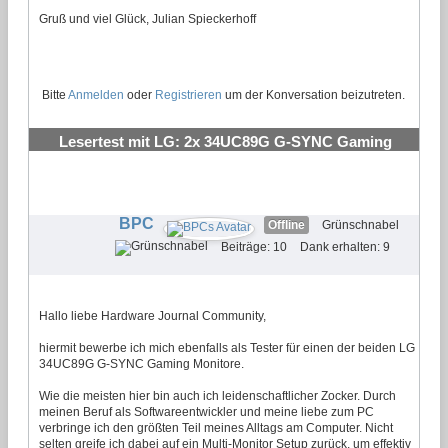
Gruß und viel Glück, Julian Spieckerhoff
Bitte
Anmelden
oder
Registrieren
um der Konversation beizutreten.
Lesertest mit LG: 2x 34UC89G G-SYNC Gaming
Monitor
#21
BPC
Offline
Grünschnabel
Beiträge: 10
Dank erhalten: 9
Hallo liebe Hardware Journal Community,
hiermit bewerbe ich mich ebenfalls als Tester für einen der beiden LG
34UC89G G-SYNC Gaming Monitore.
Wie die meisten hier bin auch ich leidenschaftlicher Zocker. Durch
meinen Beruf als Softwareentwickler und meine liebe zum PC
verbringe ich den größten Teil meines Alltags am Computer. Nicht
selten greife ich dabei auf ein Multi-Monitor Setup zurück, um effektiv