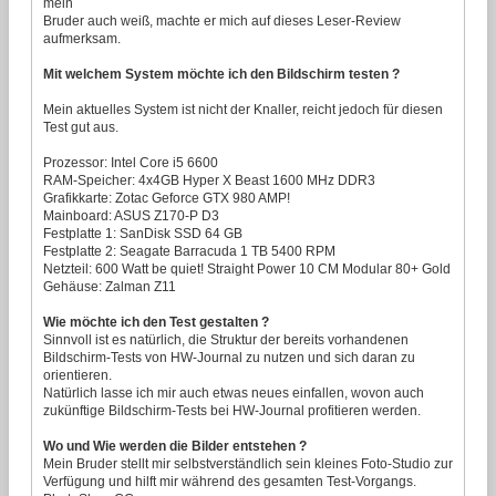
mein
Bruder auch weiß, machte er mich auf dieses Leser-Review
aufmerksam.
Mit welchem System möchte ich den Bildschirm testen ?
Mein aktuelles System ist nicht der Knaller, reicht jedoch für diesen
Test gut aus.
Prozessor: Intel Core i5 6600
RAM-Speicher: 4x4GB Hyper X Beast 1600 MHz DDR3
Grafikkarte: Zotac Geforce GTX 980 AMP!
Mainboard: ASUS Z170-P D3
Festplatte 1: SanDisk SSD 64 GB
Festplatte 2: Seagate Barracuda 1 TB 5400 RPM
Netzteil: 600 Watt be quiet! Straight Power 10 CM Modular 80+ Gold
Gehäuse: Zalman Z11
Wie möchte ich den Test gestalten ?
Sinnvoll ist es natürlich, die Struktur der bereits vorhandenen
Bildschirm-Tests von HW-Journal zu nutzen und sich daran zu
orientieren.
Natürlich lasse ich mir auch etwas neues einfallen, wovon auch
zukünftige Bildschirm-Tests bei HW-Journal profitieren werden.
Wo und Wie werden die Bilder entstehen ?
Mein Bruder stellt mir selbstverständlich sein kleines Foto-Studio zur
Verfügung und hilft mir während des gesamten Test-Vorgangs.