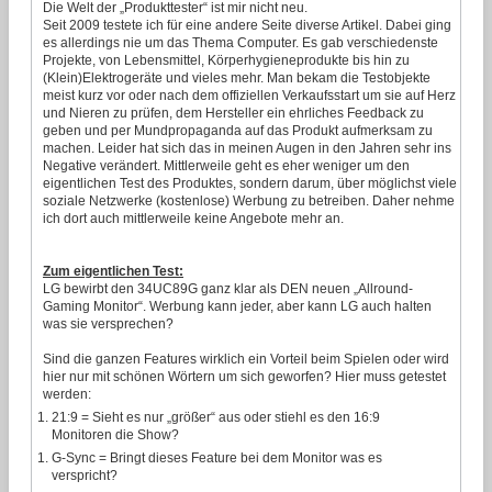
Die Welt der „Produkttester“ ist mir nicht neu.
Seit 2009 testete ich für eine andere Seite diverse Artikel. Dabei ging
es allerdings nie um das Thema Computer. Es gab verschiedenste
Projekte, von Lebensmittel, Körperhygieneprodukte bis hin zu
(Klein)Elektrogeräte und vieles mehr. Man bekam die Testobjekte
meist kurz vor oder nach dem offiziellen Verkaufsstart um sie auf Herz
und Nieren zu prüfen, dem Hersteller ein ehrliches Feedback zu
geben und per Mundpropaganda auf das Produkt aufmerksam zu
machen. Leider hat sich das in meinen Augen in den Jahren sehr ins
Negative verändert. Mittlerweile geht es eher weniger um den
eigentlichen Test des Produktes, sondern darum, über möglichst viele
soziale Netzwerke (kostenlose) Werbung zu betreiben. Daher nehme
ich dort auch mittlerweile keine Angebote mehr an.
Zum eigentlichen Test:
LG bewirbt den 34UC89G ganz klar als DEN neuen „Allround-
Gaming Monitor“. Werbung kann jeder, aber kann LG auch halten
was sie versprechen?
Sind die ganzen Features wirklich ein Vorteil beim Spielen oder wird
hier nur mit schönen Wörtern um sich geworfen? Hier muss getestet
werden:
21:9 = Sieht es nur „größer“ aus oder stiehl es den 16:9
Monitoren die Show?
G-Sync = Bringt dieses Feature bei dem Monitor was es
verspricht?