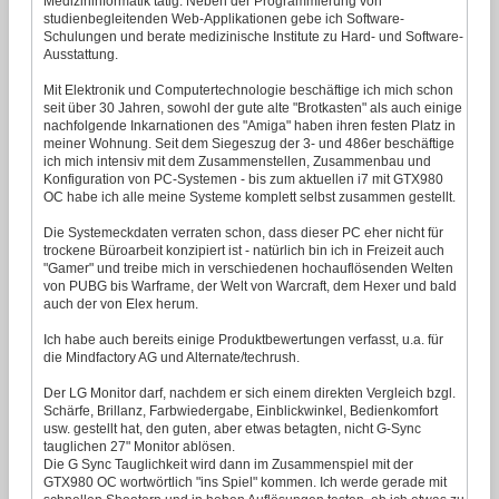
Medizininformatik tätig. Neben der Programmierung von
studienbegleitenden Web-Applikationen gebe ich Software-
Schulungen und berate medizinische Institute zu Hard- und Software-
Ausstattung.
Mit Elektronik und Computertechnologie beschäftige ich mich schon
seit über 30 Jahren, sowohl der gute alte "Brotkasten" als auch einige
nachfolgende Inkarnationen des "Amiga" haben ihren festen Platz in
meiner Wohnung. Seit dem Siegeszug der 3- und 486er beschäftige
ich mich intensiv mit dem Zusammenstellen, Zusammenbau und
Konfiguration von PC-Systemen - bis zum aktuellen i7 mit GTX980
OC habe ich alle meine Systeme komplett selbst zusammen gestellt.
Die Systemeckdaten verraten schon, dass dieser PC eher nicht für
trockene Büroarbeit konzipiert ist - natürlich bin ich in Freizeit auch
"Gamer" und treibe mich in verschiedenen hochauflösenden Welten
von PUBG bis Warframe, der Welt von Warcraft, dem Hexer und bald
auch der von Elex herum.
Ich habe auch bereits einige Produktbewertungen verfasst, u.a. für
die Mindfactory AG und Alternate/techrush.
Der LG Monitor darf, nachdem er sich einem direkten Vergleich bzgl.
Schärfe, Brillanz, Farbwiedergabe, Einblickwinkel, Bedienkomfort
usw. gestellt hat, den guten, aber etwas betagten, nicht G-Sync
tauglichen 27" Monitor ablösen.
Die G Sync Tauglichkeit wird dann im Zusammenspiel mit der
GTX980 OC wortwörtlich "ins Spiel" kommen. Ich werde gerade mit