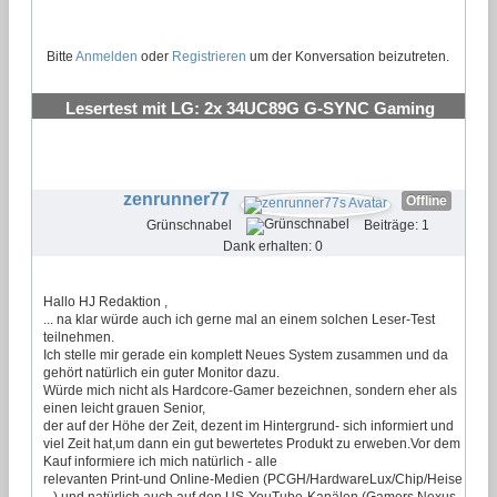
Bitte
Anmelden
oder
Registrieren
um der Konversation beizutreten.
Lesertest mit LG: 2x 34UC89G G-SYNC Gaming
Monitor
#18
zenrunner77
Offline
Grünschnabel
Beiträge: 1
Dank erhalten: 0
Hallo HJ Redaktion ,
... na klar würde auch ich gerne mal an einem solchen Leser-Test
teilnehmen.
Ich stelle mir gerade ein komplett Neues System zusammen und da
gehört natürlich ein guter Monitor dazu.
Würde mich nicht als Hardcore-Gamer bezeichnen, sondern eher als
einen leicht grauen Senior,
der auf der Höhe der Zeit, dezent im Hintergrund- sich informiert und
viel Zeit hat,um dann ein gut bewertetes Produkt zu erweben.Vor dem
Kauf informiere ich mich natürlich - alle
relevanten Print-und Online-Medien (PCGH/HardwareLux/Chip/Heise
...) und natürlich auch auf den US-YouTube-Kanälen (Gamers Nexus-