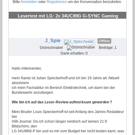
Bitte
Anmelden
oder
Registrieren
um der Konversation beizutreten.
Lesertest mit LG: 2x 34UC89G G-SYNC Gaming
Monitor
#20
J_Spie
Offline
Grünschnabel
Beiträge: 1
Dank erhalten: 0
Hallo miteinander,
mein Name ist Julian Spieckerhoff und ich bin 19 Jahre alt. Aktuell
absolviere
ich mein Fachabitur im Bereich Elektrotechnik, um dann bei der
Bundeswehr anzufangen.
Wie bin ich auf das Leser-Review aufmerksam geworden ?
Mein Bruder Louis Spieckerhoff ist seit Anfang des Jahres Redakteur
bei
HW-Journal. Da ich schon länger neidisch auf seinen 21:9
Bildschirm, den
LG 34UM68-P bin und es mir vom Budget her nicht leisten kann, was