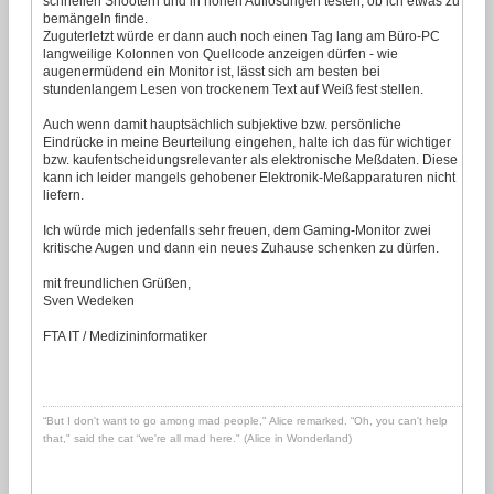
schnellen Shootern und in hohen Auflösungen testen, ob ich etwas zu
bemängeln finde.
Zuguterletzt würde er dann auch noch einen Tag lang am Büro-PC
langweilige Kolonnen von Quellcode anzeigen dürfen - wie
augenermüdend ein Monitor ist, lässt sich am besten bei
stundenlangem Lesen von trockenem Text auf Weiß fest stellen.
Auch wenn damit hauptsächlich subjektive bzw. persönliche
Eindrücke in meine Beurteilung eingehen, halte ich das für wichtiger
bzw. kaufentscheidungsrelevanter als elektronische Meßdaten. Diese
kann ich leider mangels gehobener Elektronik-Meßapparaturen nicht
liefern.
Ich würde mich jedenfalls sehr freuen, dem Gaming-Monitor zwei
kritische Augen und dann ein neues Zuhause schenken zu dürfen.
mit freundlichen Grüßen,
Sven Wedeken
FTA IT / Medizininformatiker
“But I don't want to go among mad people," Alice remarked. “Oh, you can't help
that," said the cat “we're all mad here." (Alice in Wonderland)