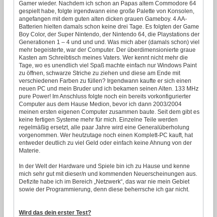
Gamer wieder. Nachdem ich schon an Papas altem Commodore 64
gespielt habe, folgte irgendwann eine große Palette von Konsolen,
angefangen mit dem guten alten dicken grauen Gameboy. 4 AA-
Batterien hielten damals schon keine drei Tage. Es folgten der Game
Boy Color, der Super Nintendo, der Nintendo 64, die Playstations der
Generationen 1 – 4 und und und. Was mich aber (damals schon) viel
mehr begeisterte, war der Computer. Der überdimensionierte graue
Kasten am Schreibtisch meines Vaters. Wer kennt nicht mehr die
Tage, wo es unendlich viel Spaß machte einfach nur Windows Paint
zu öffnen, schwarze Striche zu ziehen und diese am Ende mit
verschiedenen Farben zu füllen? Irgendwann kaufte er sich einen
neuen PC und mein Bruder und ich bekamen seinen Alten. 133 MHz
pure Power! Im Anschluss folgte noch ein bereits vorkonfigurierter
Computer aus dem Hause Medion, bevor ich dann 2003/2004
meinen ersten eigenen Computer zusammen baute. Seit dem gibt es
keine fertigen Systeme mehr für mich. Einzelne Teile werden
regelmäßig ersetzt, alle paar Jahre wird eine Generalüberholung
vorgenommen. Wer heutzutage noch einen Komplett-PC kauft, hat
entweder deutlich zu viel Geld oder einfach keine Ahnung von der
Materie.
In der Welt der Hardware und Spiele bin ich zu Hause und kenne
mich sehr gut mit dieser/n und kommenden Neuerscheinungen aus.
Defizite habe ich im Bereich „Netzwerk“, das war nie mein Gebiet
sowie der Programmierung, denn diese beherrsche ich gar nicht.
Wird das dein erster Test?