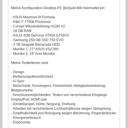
Meine Konfiguration Desktop-PC BeQuiet 800 beinhaltet ein:
- ASUS Maximus IX Formula
- Intel i7-7700k Prozessor
- Corsair Wasserkühlung H100i V2
- 16 GB RAM
- ASUS 4GB GeForce STRIX GTX970
- Samsung 250 GB SSD 750 EVO
- 3 TB Seagate Barracuda HDD
- Monitor 1: 27" ASUS VS278H
- Monitor 2: 19" Acer Monitor
Meine Testkriterien sind:
- Design
- Bedienungsfreundlichkeit
- G-Sync
- Bildschärfe, Konvergenz, Farbreinheit, Helligkeitsverteilung,
Bildgeometrie.
- Anschlussmöglichkeiten: Testen von verschiedene Eingänge
DisplayPort, HDMI usw.
- Einstellungen, Höhe, Neigung, Drehung.
- Arbeiten mit verschiedene Lichtverhältnisse wegen Spiegelung.
- Empfindlichkeit und Reinigung wegen Berührung, Fingerabdrücke.
- Energieverbrauch
- Ergonomie