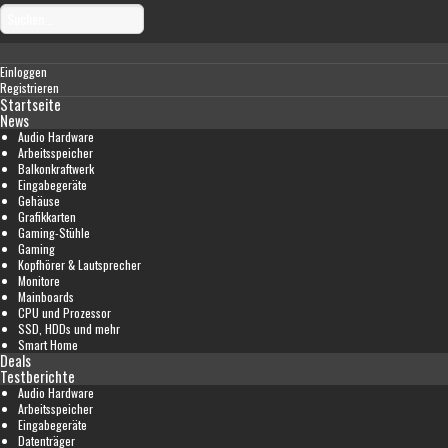
Einloggen
Registrieren
Startseite
News
Audio Hardware
Arbeitsspeicher
Balkonkraftwerk
Eingabegeräte
Gehäuse
Grafikkarten
Gaming-Stühle
Gaming
Kopfhörer & Lautsprecher
Monitore
Mainboards
CPU und Prozessor
SSD, HDDs und mehr
Smart Home
Deals
Testberichte
Audio Hardware
Arbeitsspeicher
Eingabegeräte
Datenträger