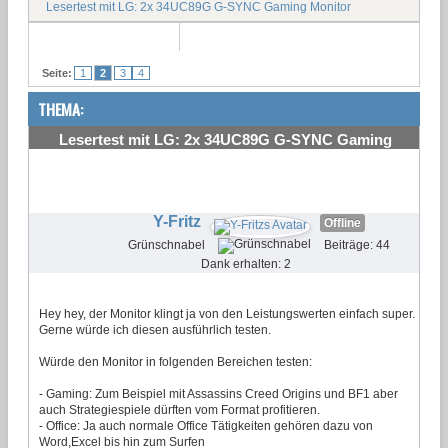
Lesertest mit LG: 2x 34UC89G G-SYNC Gaming Monitor
Seite:
1
2
3
4
THEMA:
Lesertest mit LG: 2x 34UC89G G-SYNC Gaming
Monitor
#16
Y-Fritz
Offline
Grünschnabel
Beiträge: 44
Dank erhalten: 2
Hey hey, der Monitor klingt ja von den Leistungswerten einfach super.
Gerne würde ich diesen ausführlich testen.
Würde den Monitor in folgenden Bereichen testen:
- Gaming: Zum Beispiel mit Assassins Creed Origins und BF1 aber
auch Strategiespiele dürften vom Format profitieren.
- Office: Ja auch normale Office Tätigkeiten gehören dazu von
Word,Excel bis hin zum Surfen