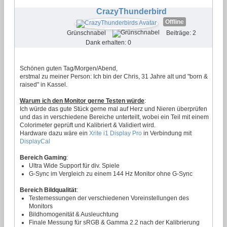
CrazyThunderbird
Offline
Grünschnabel
Beiträge: 2
Dank erhalten: 0
Schönen guten Tag/Morgen/Abend,
erstmal zu meiner Person: Ich bin der Chris, 31 Jahre alt und "born &
raised" in Kassel.
Warum ich den Monitor gerne Testen würde
:
Ich würde das gute Stück gerne mal auf Herz und Nieren überprüfen
und das in verschiedene Bereiche unterteilt, wobei ein Teil mit einem
Colorimeter geprüft und Kalibriert & Validiert wird.
Hardware dazu wäre ein
Xrite i1 Display Pro
in Verbindung mit
DisplayCal
Bereich Gaming
:
Ultra Wide Support für div. Spiele
G-Sync im Vergleich zu einem 144 Hz Monitor ohne G-Sync
Bereich Bildqualität
:
Testemessungen der verschiedenen Voreinstellungen des
Monitors
Bildhomogenität & Ausleuchtung
Finale Messung für sRGB & Gamma 2.2 nach der Kalibrierung