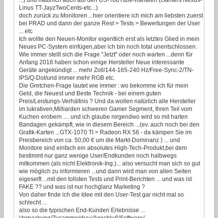
Linus TT-JayzTwoCents-etc...)
doch zurück zu Monitoren ...hier orientiere ich mich am liebsten zuerst
bei PRAD und dann der ganze Rest > Tests > Bewertungen der User
... etc
Ich wollte den Neuen-Monitor eigentlich erst als letztes Glied in mein
Neues PC-System einfügen,aber ich bin noch total unentschlossen.
Wie immer stellt sich die Frage "Jetzt" oder noch warten ...denn für
Anfang 2018 haben schon einige Hersteller Neue interessante
Geräte angekündigt ... mehr Zoll/144-165-240 Hz/Free-Sync-2/TN-
IPS/Q-Dot/und immer mehr RGB etc.
Die Gretchen-Frage lautet wie immer : wo bekomme ich für mein
Geld, die Neuest und Beste Technik - bei einem guten
Preis/Leistungs-Verhältnis ? Und da wollen natürlich alle Hersteller
im lukrativen,Milliarden schweren Gamer Segment, Ihren Teil vom
Kuchen erobern .... und ich glaube nirgendwo wird so mit harten
Bandagen gekämpft, wie in diesem Bereich ...(ev. auch noch bei den
Grafik-Karten ...GTX-1070 TI > Radeon RX 56 - da kämpen Sie im
Preisbereich von ca. 50,00 € um die Markt-Dominanz ) ... und
Monitore sind einfach ein absolutes High-Tech-Produkt,bei dem
bestimmt nur ganz wenige User/Endkunden noch halbwegs
mitkommen (als nicht Elektronik-Ing.)... also versucht man sich so gut
wie möglich zu informieren ...und dann wird man von allen Seiten
eigeseift ...mit den tollsten Tests und Print-Berichten ... und was ist
FAKE ?? und was ist nur hochglanz Marketing ?
Von daher finde ich die Idee mit den User-Test gar nicht mal so
schlecht ...
also so die typischen End-Kunden Erlebnisse ...
Verpackung/Zusammenbau/Anschluß/Software/