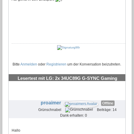
Bitte
Anmelden
oder
Registrieren
um der Konversation beizutreten.
Lesertest mit LG: 2x 34UC89G G-SYNC Gaming
Monitor
#27
proaimer
Offline
Grünschnabel
Beiträge: 14
Dank erhalten: 0
Hallo