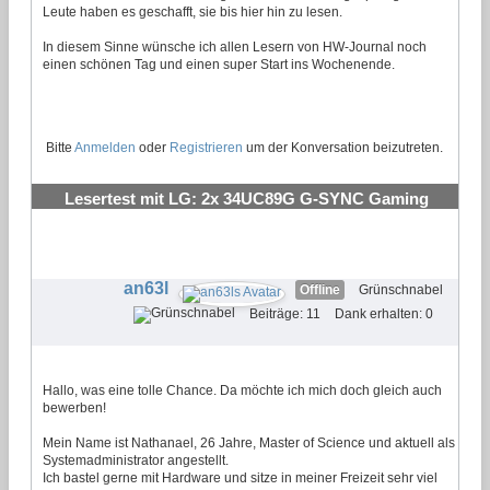
Leute haben es geschafft, sie bis hier hin zu lesen.
In diesem Sinne wünsche ich allen Lesern von HW-Journal noch
einen schönen Tag und einen super Start ins Wochenende.
Bitte
Anmelden
oder
Registrieren
um der Konversation beizutreten.
Lesertest mit LG: 2x 34UC89G G-SYNC Gaming
Monitor
#23
an63l
Offline
Grünschnabel
Beiträge: 11
Dank erhalten: 0
Hallo, was eine tolle Chance. Da möchte ich mich doch gleich auch
bewerben!
Mein Name ist Nathanael, 26 Jahre, Master of Science und aktuell als
Systemadministrator angestellt.
Ich bastel gerne mit Hardware und sitze in meiner Freizeit sehr viel