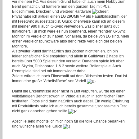
vor meinem PC. Aus diesem Grund habe ich auch mein Hobby zum
Beruf gemacht, und hantiere nun den ganzen Tag mit PCs,
Bildschirmen, Druckern und weiterer Hardware
Privat habe ich aktuell einen LG 29UM67-P als Hauptbildschirm, der
mit FreeSync ausgestattet ist. Glücklicherweise kann ich an diesem
mit meiner 980Ti auch G-Sync verwenden, was bisher ganz gut
funktionert. Für mich wäre es nun spannend, einen "echten" G-Sync
Monitor im Vergleich zu haben. Vor allem, da beide von LG sind. Mein
erster Vergleichspunkt wäre also der direkte Vergleich der beiden
Monitore.
Als zweiter Punkt darf natürlich das Zocken nicht fehlen. Ich bin
leidenschaftlicher Rollenspieler und allein in Guildwars 2 habe ich
bereits über 5000 Spielstunden versenkt. Daneben spiele ich aber
auch Skyrim, Dishonored 1 & 2 sowie weitere Rollenspiele. Auch
Rennspiele sind bei mir immer wieder dabei.
Zuletzt würde ich noch Filmschnitt auf dem Bildschirm testen. Dort ist
immer eine große "Arbeitsfläche" von Vorteil
Damit die Erkenntnisse aber nicht in Luft verpuffen, würde ich einen
vollständigen Bericht sowohl in Video als auch in schriftlicher Form
festhalten. Fotos sind dann natürlich auch dabei. Ein wenig Erfahrung
mit Produkttests habe ich auch bereits gesammelt, sodass mein Test
nicht ganz daneben gehen sollte
Abschließend möchte ich mich noch für die tolle Chance bedanken
und wünsche allen Viel Glück