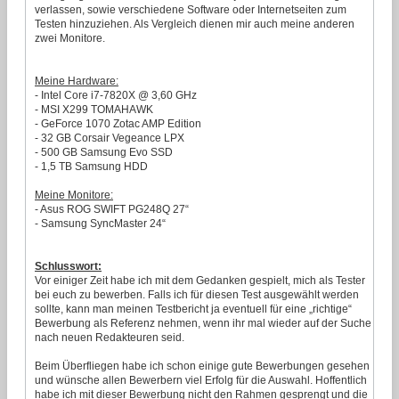
verlassen, sowie verschiedene Software oder Internetseiten zum
Testen hinzuziehen. Als Vergleich dienen mir auch meine anderen
zwei Monitore.
Meine Hardware:
- Intel Core i7-7820X @ 3,60 GHz
- MSI X299 TOMAHAWK
- GeForce 1070 Zotac AMP Edition
- 32 GB Corsair Vegeance LPX
- 500 GB Samsung Evo SSD
- 1,5 TB Samsung HDD
Meine Monitore:
- Asus ROG SWIFT PG248Q 27“
- Samsung SyncMaster 24“
Schlusswort:
Vor einiger Zeit habe ich mit dem Gedanken gespielt, mich als Tester
bei euch zu bewerben. Falls ich für diesen Test ausgewählt werden
sollte, kann man meinen Testbericht ja eventuell für eine „richtige“
Bewerbung als Referenz nehmen, wenn ihr mal wieder auf der Suche
nach neuen Redakteuren seid.
Beim Überfliegen habe ich schon einige gute Bewerbungen gesehen
und wünsche allen Bewerbern viel Erfolg für die Auswahl. Hoffentlich
habe ich mit dieser Bewerbung nicht den Rahmen gesprengt und die