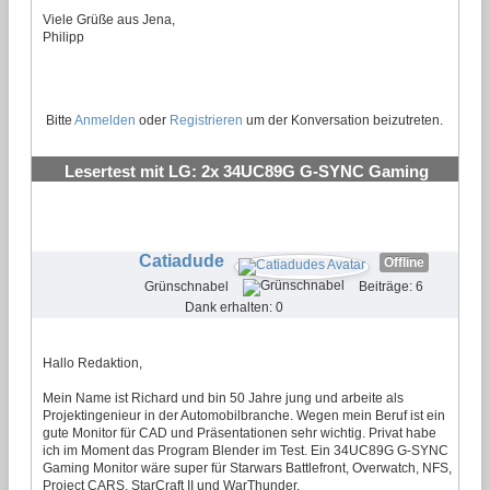
Viele Grüße aus Jena,
Philipp
Bitte
Anmelden
oder
Registrieren
um der Konversation beizutreten.
Lesertest mit LG: 2x 34UC89G G-SYNC Gaming
Monitor
#25
Catiadude
Offline
Grünschnabel
Beiträge: 6
Dank erhalten: 0
Hallo Redaktion,
Mein Name ist Richard und bin 50 Jahre jung und arbeite als
Projektingenieur in der Automobilbranche. Wegen mein Beruf ist ein
gute Monitor für CAD und Präsentationen sehr wichtig. Privat habe
ich im Moment das Program Blender im Test. Ein 34UC89G G-SYNC
Gaming Monitor wäre super für Starwars Battlefront, Overwatch, NFS,
Project CARS, StarCraft II und WarThunder.