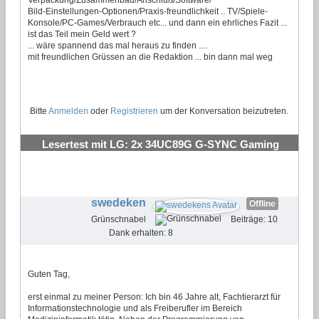
Bild-Einstellungen-Optionen/Praxis-freundlichkeit .. TV/Spiele-
Konsole/PC-Games/Verbrauch etc... und dann ein ehrliches Fazit ...
ist das Teil mein Geld wert ?
... wäre spannend das mal heraus zu finden ....
mit freundlichen Grüssen an die Redaktion ... bin dann mal weg
Bitte
Anmelden
oder
Registrieren
um der Konversation beizutreten.
Lesertest mit LG: 2x 34UC89G G-SYNC Gaming
Monitor
#19
swedeken
Offline
Grünschnabel
Beiträge: 10
Dank erhalten: 8
Guten Tag,
erst einmal zu meiner Person: Ich bin 46 Jahre alt, Fachtierarzt für
Informationstechnologie und als Freiberufler im Bereich