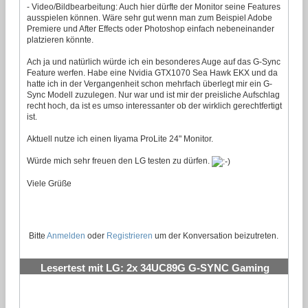
- Video/Bildbearbeitung: Auch hier dürfte der Monitor seine Features
ausspielen können. Wäre sehr gut wenn man zum Beispiel Adobe
Premiere und After Effects oder Photoshop einfach nebeneinander
platzieren könnte.
Ach ja und natürlich würde ich ein besonderes Auge auf das G-Sync
Feature werfen. Habe eine Nvidia GTX1070 Sea Hawk EKX und da
hatte ich in der Vergangenheit schon mehrfach überlegt mir ein G-
Sync Modell zuzulegen. Nur war und ist mir der preisliche Aufschlag
recht hoch, da ist es umso interessanter ob der wirklich gerechtfertigt
ist.
Aktuell nutze ich einen Iiyama ProLite 24" Monitor.
Würde mich sehr freuen den LG testen zu dürfen.
Viele Grüße
Bitte
Anmelden
oder
Registrieren
um der Konversation beizutreten.
Lesertest mit LG: 2x 34UC89G G-SYNC Gaming
Monitor
#17