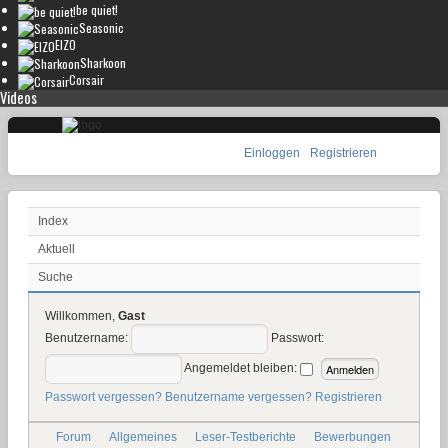
be quiet!
Seasonic
EIZO
Sharkoon
Corsair
Videos
Einloggen
Registrieren
Index
Aktuell
Suche
Willkommen,
Gast
Benutzername:
Passwort:
Angemeldet bleiben:
Passwort vergessen?
Benutzername vergessen?
Registrieren
Forum
Allgemeines
Leser-Testberichte
Bewerbungen