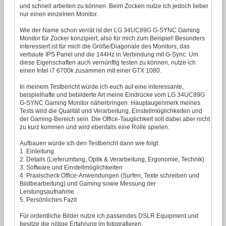
und schnell arbeiten zu können. Beim Zocken nutze ich jedoch lieber
nur einen einzelnen Monitor.
Wie der Name schon verrät ist der LG 34UC89G G-SYNC Gaming
Monitor für Zocker konzipiert, also für mich zum Beispiel! Besonders
interessiert ist für mich die Größe/Diagonale des Monitors, das
verbaute IPS Panel und die 144Hz in Verbindung mit G-Sync. Um
diese Eigenschaften auch vernünftig testen zu können, nutze ich
einen Intel i7 6700k zusammen mit einer GTX 1080.
In meinem Testbericht würde ich euch auf eine interessante,
beispielhafte und bebilderte Art meine Eindrücke vom LG 34UC89G
G-SYNC Gaming Monitor näherbringen. Hauptaugenmerk meines
Tests wird die Qualität und Verarbeitung, Einstellmöglichkeiten und
der Gaming-Bereich sein. Die Office-Tauglichkeit soll dabei aber nicht
zu kurz kommen und wird ebenfalls eine Rolle spielen.
Aufbauen würde ich den Testbericht dann wie folgt:
1. Einleitung
2. Details (Lieferumfang, Optik & Verarbeitung, Ergonomie, Technik)
3. Software und Einstellmöglichkeiten
4. Praxischeck Office-Anwendungen (Surfen, Texte schreiben und
Bildbearbeitung) und Gaming sowie Messung der
Leistungsaufnahme
5. Persönliches Fazit
Für ordentliche Bilder nutze ich passendes DSLR Equipment und
besitze die nötige Erfahrung im fotografieren.