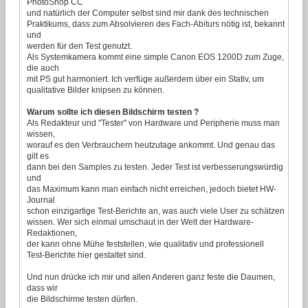
PhotoShop CC
und natürlich der Computer selbst sind mir dank des technischen
Praktikums, dass zum Absolvieren des Fach-Abiturs nötig ist, bekannt
und
werden für den Test genutzt.
Als Systemkamera kommt eine simple Canon EOS 1200D zum Zuge,
die auch
mit PS gut harmoniert. Ich verfüge außerdem über ein Stativ, um
qualitative Bilder knipsen zu können.
Warum sollte ich diesen Bildschirm testen ?
Als Redakteur und "Tester" von Hardware und Peripherie muss man
wissen,
worauf es den Verbrauchern heutzutage ankommt. Und genau das
gilt es
dann bei den Samples zu testen. Jeder Test ist verbesserungswürdig
und
das Maximum kann man einfach nicht erreichen, jedoch bietet HW-
Journal
schon einzigartige Test-Berichte an, was auch viele User zu schätzen
wissen. Wer sich einmal umschaut in der Welt der Hardware-
Redaktionen,
der kann ohne Mühe feststellen, wie qualitativ und professionell
Test-Berichte hier gestaltet sind.
Und nun drücke ich mir und allen Anderen ganz feste die Daumen,
dass wir
die Bildschirme testen dürfen.