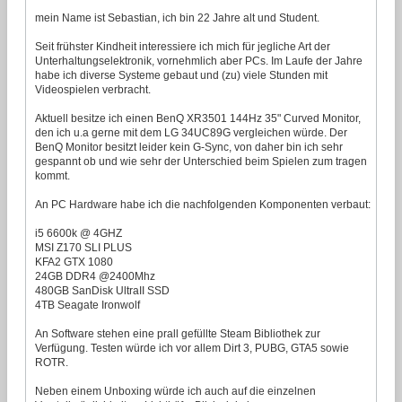
mein Name ist Sebastian, ich bin 22 Jahre alt und Student.
Seit frühster Kindheit interessiere ich mich für jegliche Art der
Unterhaltungselektronik, vornehmlich aber PCs. Im Laufe der Jahre
habe ich diverse Systeme gebaut und (zu) viele Stunden mit
Videospielen verbracht.
Aktuell besitze ich einen BenQ XR3501 144Hz 35" Curved Monitor,
den ich u.a gerne mit dem LG 34UC89G vergleichen würde. Der
BenQ Monitor besitzt leider kein G-Sync, von daher bin ich sehr
gespannt ob und wie sehr der Unterschied beim Spielen zum tragen
kommt.
An PC Hardware habe ich die nachfolgenden Komponenten verbaut:
i5 6600k @ 4GHZ
MSI Z170 SLI PLUS
KFA2 GTX 1080
24GB DDR4 @2400Mhz
480GB SanDisk UltraII SSD
4TB Seagate Ironwolf
An Software stehen eine prall gefüllte Steam Bibliothek zur
Verfügung. Testen würde ich vor allem Dirt 3, PUBG, GTA5 sowie
ROTR.
Neben einem Unboxing würde ich auch auf die einzelnen