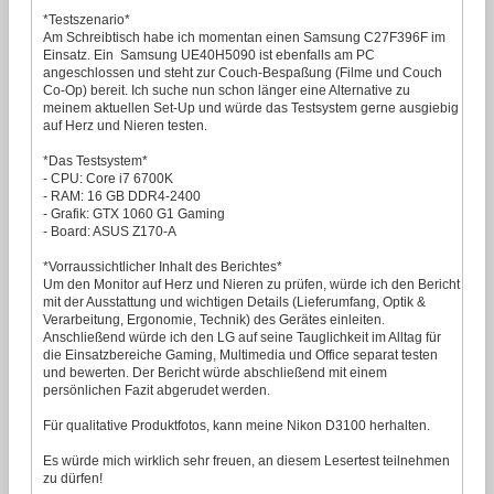
*Testszenario*
Am Schreibtisch habe ich momentan einen Samsung C27F396F im
Einsatz. Ein Samsung UE40H5090 ist ebenfalls am PC
angeschlossen und steht zur Couch-Bespaßung (Filme und Couch
Co-Op) bereit. Ich suche nun schon länger eine Alternative zu
meinem aktuellen Set-Up und würde das Testsystem gerne ausgiebig
auf Herz und Nieren testen.
*Das Testsystem*
- CPU: Core i7 6700K
- RAM: 16 GB DDR4-2400
- Grafik: GTX 1060 G1 Gaming
- Board: ASUS Z170-A
*Vorraussichtlicher Inhalt des Berichtes*
Um den Monitor auf Herz und Nieren zu prüfen, würde ich den Bericht
mit der Ausstattung und wichtigen Details (Lieferumfang, Optik &
Verarbeitung, Ergonomie, Technik) des Gerätes einleiten.
Anschließend würde ich den LG auf seine Tauglichkeit im Alltag für
die Einsatzbereiche Gaming, Multimedia und Office separat testen
und bewerten. Der Bericht würde abschließend mit einem
persönlichen Fazit abgerudet werden.
Für qualitative Produktfotos, kann meine Nikon D3100 herhalten.
Es würde mich wirklich sehr freuen, an diesem Lesertest teilnehmen
zu dürfen!