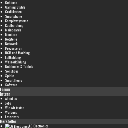
Gehäuse
Gaming Stühle
Grafikkarten
Smartphone
Komplettsysteme
Kaufberatung
Mainboards
Monitore
Netzteile
Netzwerk
Prozessoren
RGB und Modding
Luftkühlung
Wasserkühlung
Notebooks & Tablets
Sonstiges
Spiele
Smart Home
Software
Forum
Intern
About us
Jobs
Wie wir testen
Werbung
Lesertests
Hersteller
LG Electronics