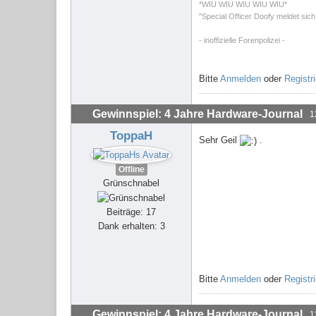
*WIU WIU WIU WIU WIU*
"Special Officer Doofy meldet sich
- inoffizielle Forenpolizei -
Bitte
Anmelden
oder
Registr
Gewinnspiel: 4 Jahre Hardware-Journal
1
ToppaH
Sehr Geil
.
Offline
Grünschnabel
Beiträge: 17
Dank erhalten: 3
Bitte
Anmelden
oder
Registr
Gewinnspiel: 4 Jahre Hardware-Journal
1