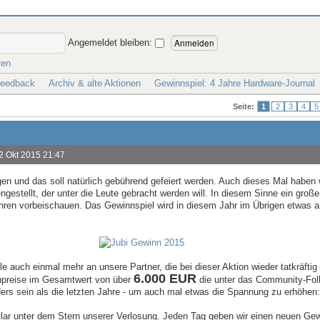
Angemeldet bleiben:
ren
Feedback
Archiv & alte Aktionen
Gewinnspiel: 4 Jahre Hardware-Journal
Seite:
1
2
3
4
5
2 Okt 2015 21:47
gen und das soll natürlich gebührend gefeiert werden. Auch dieses Mal haben 
stellt, der unter die Leute gebracht werden will. In diesem Sinne ein große
Jahren vorbeischauen. Das Gewinnspiel wird in diesem Jahr im Übrigen etwas a
le auch einmal mehr an unsere Partner, die bei dieser Aktion wieder tatkräftig 
6.000 EUR
hpreise im Gesamtwert von über
die unter das Community-Fol
ders sein als die letzten Jahre - um auch mal etwas die Spannung zu erhöhen:
 klar unter dem Stern unserer Verlosung. Jeden Tag geben wir einen neuen Ge