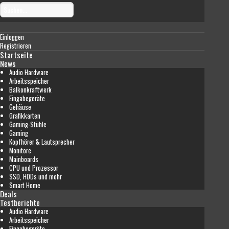
Einloggen
Registrieren
Startseite
News
Audio Hardware
Arbeitsspeicher
Balkonkraftwerk
Eingabegeräte
Gehäuse
Grafikkarten
Gaming-Stühle
Gaming
Kopfhörer & Lautsprecher
Monitore
Mainboards
CPU und Prozessor
SSD, HDDs und mehr
Smart Home
Deals
Testberichte
Audio Hardware
Arbeitsspeicher
Eingabegeräte