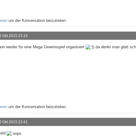
ieren
um der Konversation beizutreten.
2 Okt 2015 23:19
n wieder für eine Mega Gewinnspiel organisiert
da denkt man glatt sch
ieren
um der Konversation beizutreten.
2 Okt 2015 23:41
Feld