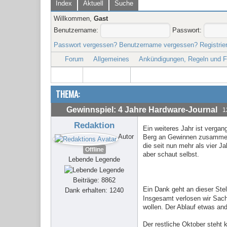
Index
Aktuell
Suche
Willkommen,
Gast
Benutzername:
Passwort:
Passwort vergessen?
Benutzername vergessen?
Registrie
Forum
Allgemeines
Ankündigungen, Regeln und 
THEMA:
Gewinnspiel: 4 Jahre Hardware-Journal
1
Redaktion
Ein weiteres Jahr ist vergan
Autor
Berg an Gewinnen zusammenge
die seit nun mehr als vier 
Offline
aber schaut selbst.
Lebende Legende
Beiträge: 8862
Ein Dank geht an dieser Stel
Dank erhalten: 1240
Insgesamt verlosen wir Sac
wollen. Der Ablauf etwas an
Der restliche Oktober steht