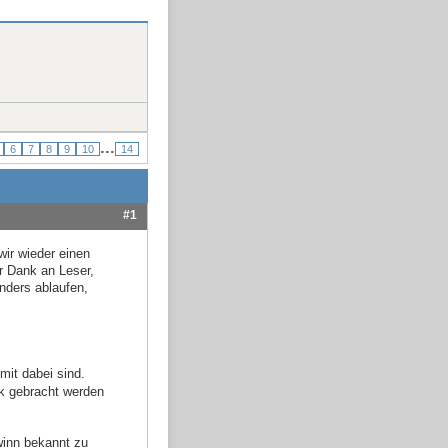
...
6
7
8
9
10
14
#1
wir wieder einen
r Dank an Leser,
nders ablaufen,
mit dabei sind.
k gebracht werden
winn bekannt zu