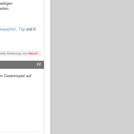
eiligen
eiten.
eejayfritz
,
Tigi
und 6
etzte Änderung: von
Marcel.
.
#2
en Gewinnspiel auf