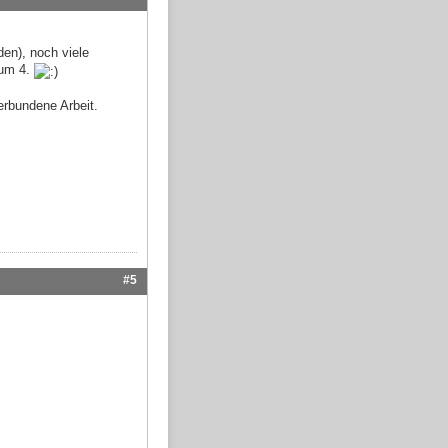
en), noch viele
zum 4.
erbundene Arbeit.
#5