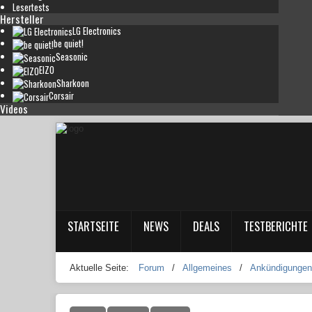
Lesertests
Hersteller
LG Electronics
be quiet!
Seasonic
EIZO
Sharkoon
Corsair
Videos
STARTSEITE
NEWS
DEALS
TESTBERICHTE
Aktuelle Seite:
Forum
/
Allgemeines
/
Ankündigungen