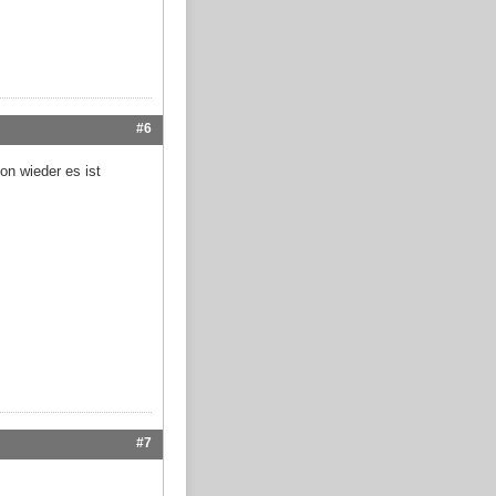
#6
on wieder es ist
#7