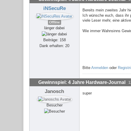
iNSecuRe
Bereits mein zweites Jahr hi
Ich wünsche euch, dass ihr 
viele Leser mehr, eine akti
Offline
länger dabei
Wie immer Wahnsinns Gewinns
Beiträge: 158
Dank erhalten: 20
Bitte
Anmelden
oder
Registr
Gewinnspiel: 4 Jahre Hardware-Journal
1
Janosch
super
Besucher