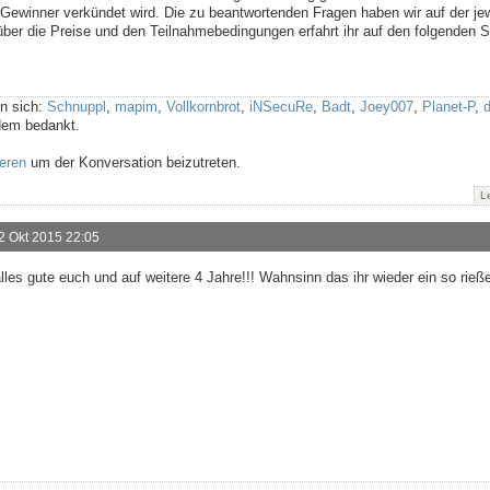
 Gewinner verkündet wird. Die zu beantwortenden Fragen haben wir auf der jew
über die Preise und den Teilnahmebedingungen erfahrt ihr auf den folgenden S
n sich:
Schnuppl
,
mapim
,
Vollkornbrot
,
iNSecuRe
,
Badt
,
Joey007
,
Planet-P
,
d
dem bedankt.
ieren
um der Konversation beizutreten.
L
2 Okt 2015 22:05
es gute euch und auf weitere 4 Jahre!!! Wahnsinn das ihr wieder ein so rieß