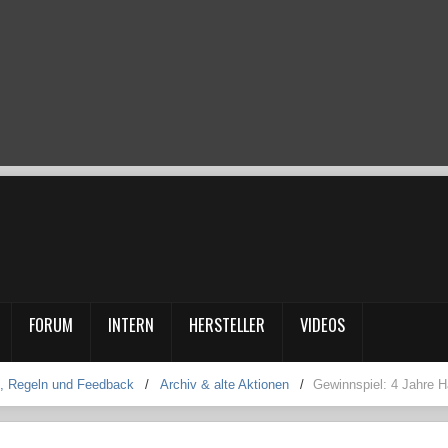
FORUM
INTERN
HERSTELLER
VIDEOS
, Regeln und Feedback
/
Archiv & alte Aktionen
/
Gewinnspiel: 4 Jahre H