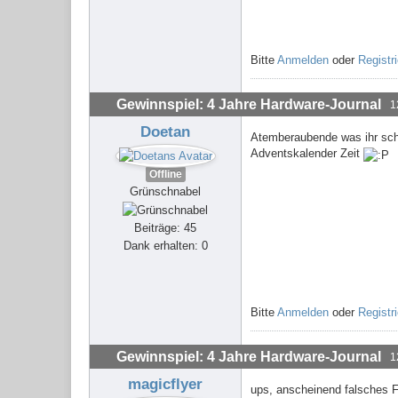
Bitte
Anmelden
oder
Registr
Gewinnspiel: 4 Jahre Hardware-Journal
1
Doetan
Atemberaubende was ihr scho
Adventskalender Zeit
Offline
Grünschnabel
Beiträge: 45
Dank erhalten: 0
Bitte
Anmelden
oder
Registr
Gewinnspiel: 4 Jahre Hardware-Journal
1
magicflyer
ups, anscheinend falsches 