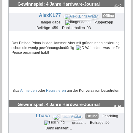
Gewinnspiel: 4 Jahre Hardware-Journal
#140
AlexKL77
Offline
länger dabei
Puppekopp
Beiträge: 459
Dank erhalten: 93
Das Enthoo Primo ist der Hammer. Aber mit grüner Innenlackierung
schon ein wenig gewöhnungsbedürftig.
Wahnsinn, was ihr für
Preise organisiert habt!
Bitte
Anmelden
oder
Registrieren
um der Konversation beizutreten.
Gewinnspiel: 4 Jahre Hardware-Journal
#141
Lhasa
Offline
Frischling
... gnaaa ...
Beiträge: 50
Dank erhalten: 1