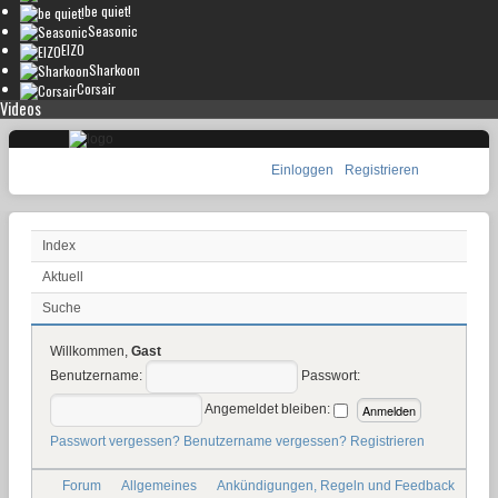
be quiet!
Seasonic
EIZO
Sharkoon
Corsair
Videos
Einloggen
Registrieren
Index
Aktuell
Suche
Willkommen,
Gast
Benutzername:
Passwort:
Angemeldet bleiben:
Passwort vergessen?
Benutzername vergessen?
Registrieren
Forum
Allgemeines
Ankündigungen, Regeln und Feedback