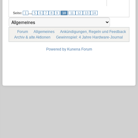
...
Seite:
1
5
6
7
8
9
10
11
12
13
14
Forum
Allgemeines
Ankündigungen, Regeln und Feedback
Archiv & alte Aktionen
Gewinnspiel: 4 Jahre Hardware-Journal
Powered by
Kunena Forum