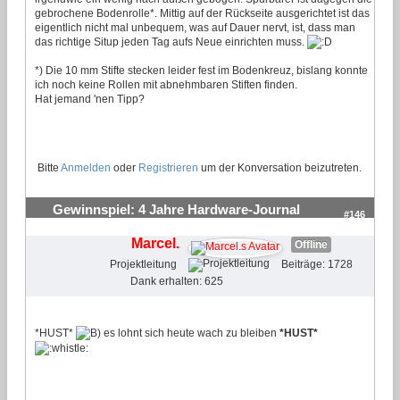
gebrochene Bodenrolle*. Mittig auf der Rückseite ausgerichtet ist das
eigentlich nicht mal unbequem, was auf Dauer nervt, ist, dass man
das richtige Situp jeden Tag aufs Neue einrichten muss.
*) Die 10 mm Stifte stecken leider fest im Bodenkreuz, bislang konnte
ich noch keine Rollen mit abnehmbaren Stiften finden.
Hat jemand 'nen Tipp?
Bitte
Anmelden
oder
Registrieren
um der Konversation beizutreten.
Gewinnspiel: 4 Jahre Hardware-Journal
#146
Marcel.
Offline
Projektleitung
Beiträge: 1728
Dank erhalten: 625
*HUST*
es lohnt sich heute wach zu bleiben
*HUST*