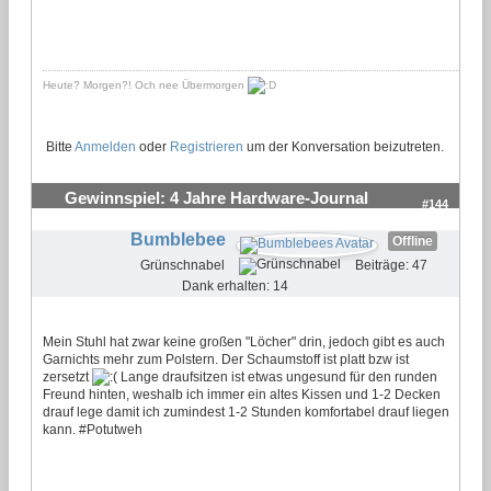
Heute? Morgen?! Och nee Übermorgen
Bitte
Anmelden
oder
Registrieren
um der Konversation beizutreten.
Gewinnspiel: 4 Jahre Hardware-Journal
#144
Bumblebee
Offline
Grünschnabel
Beiträge: 47
Dank erhalten: 14
Mein Stuhl hat zwar keine großen "Löcher" drin, jedoch gibt es auch
Garnichts mehr zum Polstern. Der Schaumstoff ist platt bzw ist
zersetzt
Lange draufsitzen ist etwas ungesund für den runden
Freund hinten, weshalb ich immer ein altes Kissen und 1-2 Decken
drauf lege damit ich zumindest 1-2 Stunden komfortabel drauf liegen
kann. #Potutweh