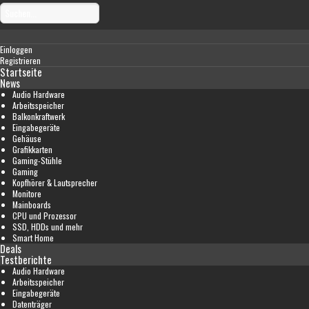
Einloggen
Registrieren
Startseite
News
Audio Hardware
Arbeitsspeicher
Balkonkraftwerk
Eingabegeräte
Gehäuse
Grafikkarten
Gaming-Stühle
Gaming
Kopfhörer & Lautsprecher
Monitore
Mainboards
CPU und Prozessor
SSD, HDDs und mehr
Smart Home
Deals
Testberichte
Audio Hardware
Arbeitsspeicher
Eingabegeräte
Datenträger