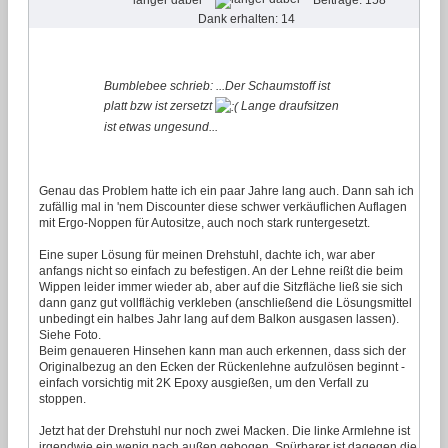
Dank erhalten: 14
Bumblebee schrieb: ...Der Schaumstoff ist
platt bzw ist zersetzt
Lange draufsitzen
ist etwas ungesund...
Genau das Problem hatte ich ein paar Jahre lang auch. Dann sah ich
zufällig mal in 'nem Discounter diese schwer verkäuflichen Auflagen
mit Ergo-Noppen für Autositze, auch noch stark runtergesetzt.
Eine super Lösung für meinen Drehstuhl, dachte ich, war aber
anfangs nicht so einfach zu befestigen. An der Lehne reißt die beim
Wippen leider immer wieder ab, aber auf die Sitzfläche ließ sie sich
dann ganz gut vollflächig verkleben (anschließend die Lösungsmittel
unbedingt ein halbes Jahr lang auf dem Balkon ausgasen lassen).
Siehe Foto.
Beim genaueren Hinsehen kann man auch erkennen, dass sich der
Originalbezug an den Ecken der Rückenlehne aufzulösen beginnt -
einfach vorsichtig mit 2K Epoxy ausgießen, um den Verfall zu
stoppen.
Jetzt hat der Drehstuhl nur noch zwei Macken. Die linke Armlehne ist
irgendwie ein wenig nach außen gebogen. Spürbarer ist dagegen die