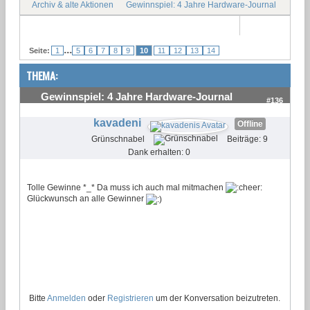
Archiv & alte Aktionen
Gewinnspiel: 4 Jahre Hardware-Journal
...
Seite:
1
5
6
7
8
9
10
11
12
13
14
THEMA:
Gewinnspiel: 4 Jahre Hardware-Journal
#136
kavadeni
Offline
Grünschnabel
Beiträge: 9
Dank erhalten: 0
Tolle Gewinne *_* Da muss ich auch mal mitmachen
Glückwunsch an alle Gewinner
Bitte
Anmelden
oder
Registrieren
um der Konversation beizutreten.