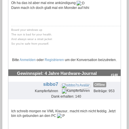
Oh ha das ist aber mal eine ankündigung
Dann mach ich doch glatt mal ein Monster auf hihi
Board your windows up
The sun is bad for your health.
And always wear a strait jacket
So you're safe from yourself.
Bitte
Anmelden
oder
Registrieren
um der Konversation beizutreten.
Gewinnspiel: 4 Jahre Hardware-Journal
#148
sibbo7
Offline
Kampferfahren
Beiträge: 953
Dank erhalten: 140
Ich schreib morgen ne VWL Klausur.. macht mich nicht feddig. Jetzt
bin ich gebunden an den PC