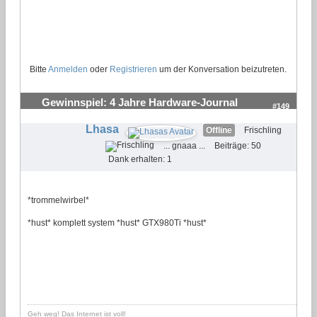
Bitte
Anmelden
oder
Registrieren
um der Konversation beizutreten.
Gewinnspiel: 4 Jahre Hardware-Journal
#149
Lhasa
Offline
Frischling
... gnaaa ...
Beiträge: 50
Dank erhalten: 1
*trommelwirbel*
*hust* komplett system *hust* GTX980Ti *hust*
Geh weg! Das Internet ist voll!