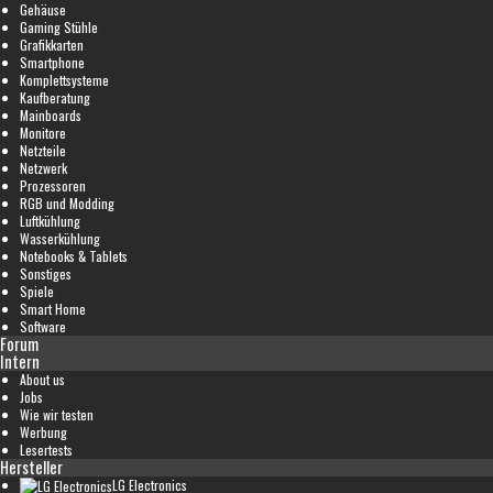
Gehäuse
Gaming Stühle
Grafikkarten
Smartphone
Komplettsysteme
Kaufberatung
Mainboards
Monitore
Netzteile
Netzwerk
Prozessoren
RGB und Modding
Luftkühlung
Wasserkühlung
Notebooks & Tablets
Sonstiges
Spiele
Smart Home
Software
Forum
Intern
About us
Jobs
Wie wir testen
Werbung
Lesertests
Hersteller
LG Electronics