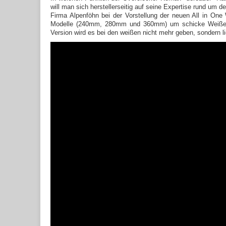
will man sich herstellerseitig auf seine Expertise rund um
Firma Alpenföhn bei der Vorstellung der neuen All in On
Modelle (240mm, 280mm und 360mm) um schicke Weiße Au
Version wird es bei den weißen nicht mehr geben, sondern l