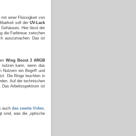
mit einer Flüssigkeit von
tbarkeit soll der
UV-Lack
s Gehäuses. Hier lässt der
ung die Farbtreue zwischen
lich auszumachen. Das ist
nden
Wing Boost 3 ARGB
nn nutzen kann, wenn das
n Nutzern ein Begriff und
t. Die Ringe leuchten in
rden. Auf der technischen
 Das Arbeitsspektrum ist
ls auch
das zweite Video
,
t sind, was die „optische