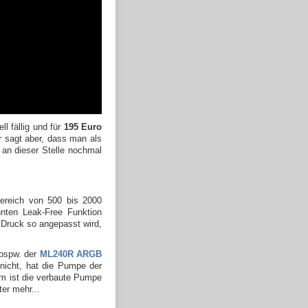
 fällig und für
195 Euro
r sagt aber, dass man als
an dieser Stelle nochmal
bereich von 500 bis 2000
nnten Leak-Free Funktion
r Druck so angepasst wird,
 bspw. der
ML240R ARGB
 nicht, hat die Pumpe der
em ist die verbaute Pumpe
er mehr...