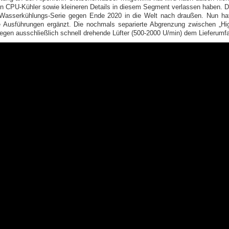
 den CPU-Kühler sowie kleineren Details in diesem Segment verlassen haben. D
e Wasserkühlungs-Serie gegen Ende 2020 in die Welt nach draußen. Nun ha
sführungen ergänzt. Die nochmals separierte Abgrenzung zwischen „Hig
iegen ausschließlich schnell drehende Lüfter (500-2000 U/min) dem Lieferumfa