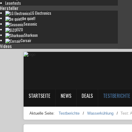
Lesertests
Hersteller
LG Electronics
be quiet!
Seasonic
EIZO
Sharkoon
Corsair
Videos
STARTSEITE
NEWS
DEALS
TESTBERICHTE
Aktuelle Seite:
Testberichte
/
Wasserkühlung
/
Test: 