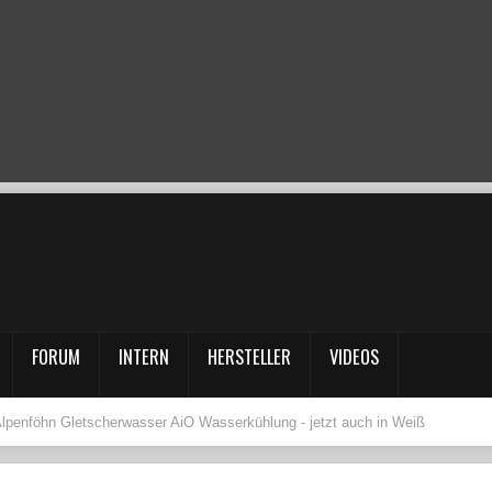
FORUM
INTERN
HERSTELLER
VIDEOS
Alpenföhn Gletscherwasser AiO Wasserkühlung - jetzt auch in Weiß