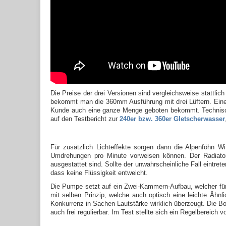
Die Preise der drei Versionen sind vergleichsweise stattlic
bekommt man die 360mm Ausführung mit drei Lüftern. Eine 
Kunde auch eine ganze Menge geboten bekommt. Technisch b
auf den Testbericht zur
240er bzw. 360er Gletscherwasser
Für zusätzlich Lichteffekte sorgen dann die Alpenföhn 
Umdrehungen pro Minute vorweisen können. Der Radiator 
ausgestattet sind. Sollte der unwahrscheinliche Fall eintr
dass keine Flüssigkeit entweicht.
Die Pumpe setzt auf ein Zwei-Kammern-Aufbau, welcher für 
mit selben Prinzip, welche auch optisch eine leichte Ähnl
Konkurrenz in Sachen Lautstärke wirklich überzeugt. Die Bo
auch frei regulierbar. Im Test stellte sich ein Regelbereic