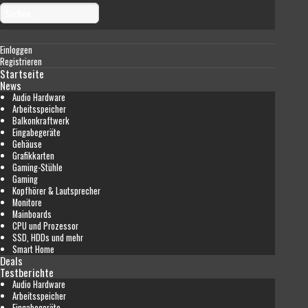
Einloggen
Registrieren
Startseite
News
Audio Hardware
Arbeitsspeicher
Balkonkraftwerk
Eingabegeräte
Gehäuse
Grafikkarten
Gaming-Stühle
Gaming
Kopfhörer & Lautsprecher
Monitore
Mainboards
CPU und Prozessor
SSD, HDDs und mehr
Smart Home
Deals
Testberichte
Audio Hardware
Arbeitsspeicher
Eingabegeräte