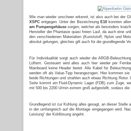
Wie man wieder unschwer erkennt, ist also auch bei der Gle
XSPC
entgegen. Unter der Bezeichnung
E10
konnten aller
am Pumpengehäuse
sorgen, welcher als besonders kratzfe
Hersteller der Phantasie quasi freien Lauf, da auch eine un
den verschiedenen Materialien (Kunststoff, Nylon und Meta
absolut gelungen, gleiches gilt auch für die grundlegende V
Für Individualität sorgt auch wieder die ARGB-Beleuchtun
Lüftern. Gesteuert wird alles auch hier wieder per Fer
Mainboard keine Header bietet. Alle Kabel für Beleuchtung 
werden oft als Value-Tipp herangezogen. Hier kommen sie 
beide Richtungen und strahlen auch etwas Richtung Rotor. 
Seite kommt ein Fluid-Dynamic Lager (FDB) zum Zuge, was 
mit 500 bis 2200 U/min extrem groß aufgestellt, sodass di
Grundlegend ist zur Kühlung alles gesagt, an dieser Stelle
in der umfangreich auf die Montage eingegangen wird. Nachf
Leistung“ der Kühllösung angeht.