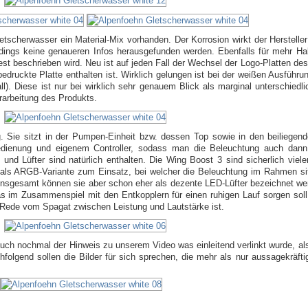
tscherwasser ein Material-Mix vorhanden. Der Korrosion wirkt der Hersteller 
dings keine genaueren Infos herausgefunden werden. Ebenfalls für mehr Hal
st beschrieben wird. Neu ist auf jeden Fall der Wechsel der Logo-Platten de
bedruckte Platte enthalten ist. Wirklich gelungen ist bei der weißen Ausführ
ll). Diese ist nur bei wirklich sehr genauem Blick als marginal unterschied
erarbeitung des Produkts.
g. Sie sitzt in der Pumpen-Einheit bzw. dessen Top sowie in den beiliege
nbedienung und eigenem Controller, sodass man die Beleuchtung auch da
und Lüfter sind natürlich enthalten. Die Wing Boost 3 sind sicherlich viele
als ARGB-Variante zum Einsatz, bei welcher die Beleuchtung im Rahmen sitz
Insgesamt können sie aber schon eher als dezente LED-Lüfter bezeichnet we
im Zusammenspiel mit den Entkopplern für einen ruhigen Lauf sorgen soll.
e Rede vom Spagat zwischen Leistung und Lautstärke ist.
 auch nochmal der Hinweis zu unserem Video was einleitend verlinkt wurde, a
olgend sollen die Bilder für sich sprechen, die mehr als nur aussagekräftig