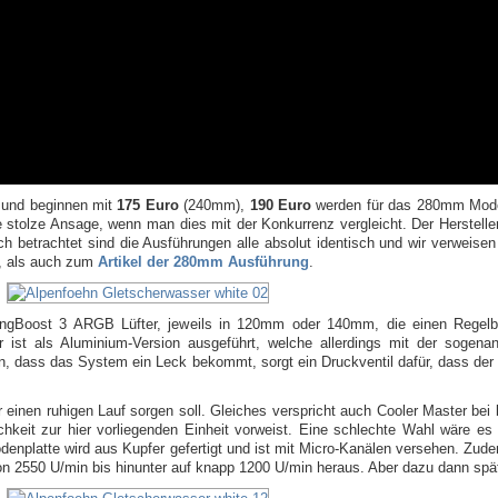
h und beginnen mit
175 Euro
(240mm),
190 Euro
werden für das 280mm Modell
stolze Ansage, wenn man dies mit der Konkurrenz vergleicht. Der Herstelle
etrachtet sind die Ausführungen alle absolut identisch und wir verweisen 
, als auch zum
Artikel der 280mm Ausführung
.
WingBoost 3 ARGB Lüfter, jeweils in 120mm oder 140mm, die einen Regel
ist als Aluminium-Version ausgeführt, welche allerdings mit der sogena
eten, dass das System ein Leck bekommt, sorgt ein Druckventil dafür, dass de
einen ruhigen Lauf sorgen soll. Gleiches verspricht auch Cooler Master bei
ichkeit zur hier vorliegenden Einheit vorweist. Eine schlechte Wahl wäre es
denplatte wird aus Kupfer gefertigt und ist mit Micro-Kanälen versehen. Zud
h von 2550 U/min bis hinunter auf knapp 1200 U/min heraus. Aber dazu dann spät