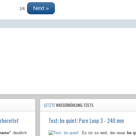
Next »
1/6
LETZTE
WASSERKÜHLUNG-TESTS
rbereitet
Test: be quiet! Pure Loop 3 - 240 mm
Frame"
deutlich
Es ist so weit, die neue
be q