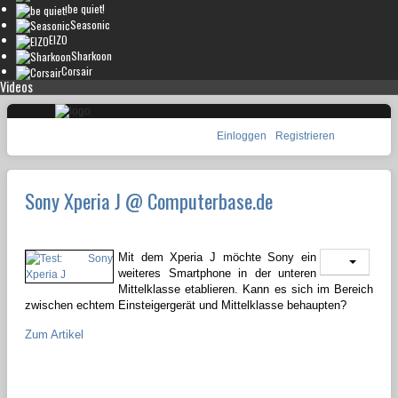
be quiet!
Seasonic
EIZO
Sharkoon
Corsair
Videos
Einloggen
Registrieren
Sony Xperia J @ Computerbase.de
Mit dem Xperia J möchte Sony ein
weiteres Smartphone in der unteren
Mittelklasse etablieren. Kann es sich im Bereich
zwischen echtem Einsteigergerät und Mittelklasse behaupten?
Zum Artikel