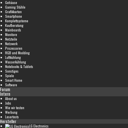
Gehäuse
Gaming Stühle
Grafikkarten
Smartphone
Komplettsysteme
Kaufberatung
Mainboards
Monitore
Netzteile
Netzwerk
Prozessoren
RGB und Modding
Luftkühlung
Wasserkühlung
Notebooks & Tablets
Sonstiges
Spiele
Smart Home
Software
Forum
Intern
About us
Jobs
Wie wir testen
Werbung
Lesertests
Hersteller
LG Electronics