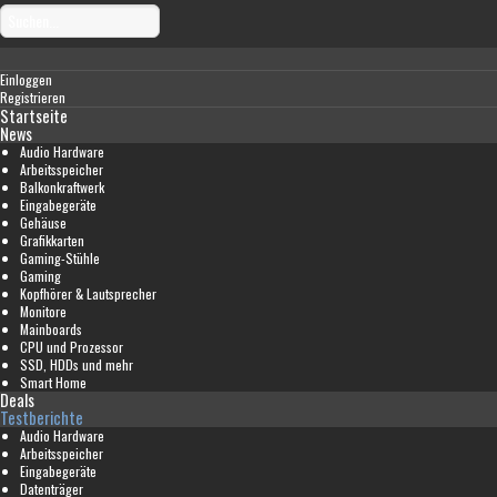
Einloggen
Registrieren
Startseite
News
Audio Hardware
Arbeitsspeicher
Balkonkraftwerk
Eingabegeräte
Gehäuse
Grafikkarten
Gaming-Stühle
Gaming
Kopfhörer & Lautsprecher
Monitore
Mainboards
CPU und Prozessor
SSD, HDDs und mehr
Smart Home
Deals
Testberichte
Audio Hardware
Arbeitsspeicher
Eingabegeräte
Datenträger