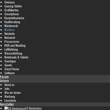
Gehäuse
Gaming Stühle
Grafikkarten
Smartphone
Komplettsysteme
Kaufberatung
Mainboards
Monitore
Netzteile
Netzwerk
Prozessoren
RGB und Modding
Luftkühlung
Wasserkühlung
Notebooks & Tablets
Sonstiges
Spiele
Smart Home
Software
Forum
Intern
About us
Jobs
Wie wir testen
Werbung
Lesertests
Hersteller
LG Electronics