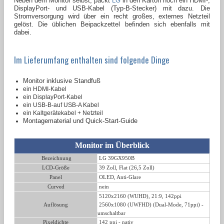
Neben dem Monitor selbst, packt
LG
in den Karton noch ein HDMI-,
DisplayPort- und USB-Kabel (Typ-B-Stecker) mit dazu. Die
Stromversorgung wird über ein recht großes, externes Netzteil
gelöst. Die üblichen Beipackzettel befinden sich ebenfalls mit
dabei.
Im Lieferumfang enthalten sind folgende Dinge
Monitor inklusive Standfuß
ein HDMI-Kabel
ein DisplayPort-Kabel
ein USB-B-auf USB-A Kabel
ein Kaltgerätekabel + Netzteil
Montagematerial und Quick-Start-Guide
Monitor
im Überblick
Bezeichnung
LG 39GX950B
LCD-Größe
39 Zoll, Flat (26,5 Zoll)
Panel
OLED, Anti-Glare
Curved
nein
5120x2160 (WUHD), 21:9, 142ppi
Auflösung
2560x1080 (UWFHD) (Dual-Mode, 71ppi) -
umschaltbar
Pixeldichte
142 ppi - nativ