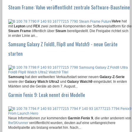
Steam Frame: Valve veröffentlicht zentrale Software-Bausteine
Valve
hat
mit
Lepton
und
FEX
zwei zentrale Komponenten der Softwareplattform für die
Steam Frame
öffentlich über
Steam
bereitgestellt. Die Freigabe richtet sich
in erster Linie an...
Samsung Galaxy Z Fold8, Flip8 und Watch9 - neue Geräte
starten
Samsung
hat den weltweiten Verkaufsstart seiner neuen
Galaxy-Z-Serie
sowie der
Galaxy Watch Ultra2
und
Galaxy Watch9
eingeläutet. In ersten
Märkten sind die Geräte ab dem 7. August...
Garmin Fenix 9: Leak nennt drei Modelle
Neue Informationen zur kommenden
Garmin Fenix 9
, die unter anderem von
the5Krunner
veröffentlicht wurden, deuten auf eine umfangreichere
Modellpalette als bislang erwartet hin. Nach...