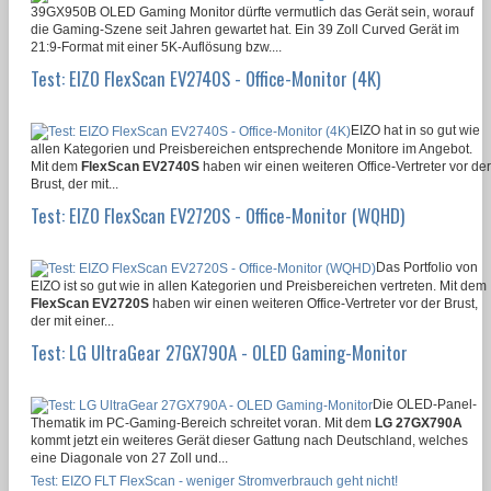
39GX950B OLED Gaming Monitor dürfte vermutlich das Gerät sein, worauf
die Gaming-Szene seit Jahren gewartet hat. Ein 39 Zoll Curved Gerät im
21:9-Format mit einer 5K-Auflösung bzw....
Test: EIZO FlexScan EV2740S - Office-Monitor (4K)
EIZO hat in so gut wie
allen Kategorien und Preisbereichen entsprechende Monitore im Angebot.
Mit dem
FlexScan EV2740S
haben wir einen weiteren Office-Vertreter vor der
Brust, der mit...
Test: EIZO FlexScan EV2720S - Office-Monitor (WQHD)
Das Portfolio von
EIZO ist so gut wie in allen Kategorien und Preisbereichen vertreten. Mit dem
FlexScan EV2720S
haben wir einen weiteren Office-Vertreter vor der Brust,
der mit einer...
Test: LG UltraGear 27GX790A - OLED Gaming-Monitor
Die OLED-Panel-
Thematik im PC-Gaming-Bereich schreitet voran. Mit dem
LG 27GX790A
kommt jetzt ein weiteres Gerät dieser Gattung nach Deutschland, welches
eine Diagonale von 27 Zoll und...
Test: EIZO FLT FlexScan - weniger Stromverbrauch geht nicht!