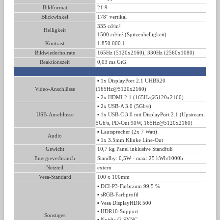
Bildformat
21:9
Blickwinkel
178° vertikal
335 cd/m²
Helligkeit
1500 cd/m² (Spitzenhelligkeit)
Kontrast
1.850.000:1
Bildwiederholrate
165Hz (5120x2160), 330Hz (2560x1080)
Reaktionszeit
0,03 ms GtG
▪ 1x DisplayPort 2.1 UHBR20
Video-Anschlüsse
(165Hz@5120x2160)
▪ 2x HDMI 2.1 (165Hz@5120x2160)
▪ 2x USB-A 3.0 (5Gb/​s)
USB-Anschlüsse
▪ 1x USB-C 3.0 mit DisplayPort 2.1 (Upstream,
5Gb/​s, PD-Out 90W, 165Hz@5120x2160)
▪
Lautsprecher (2x 7 Watt)
Audio
▪
1x 3.5mm Klinke Line-Out
Gewicht
10,7 kg Panel inklusive Standfuß
Energieverbrauch
Standby: 0,5W - max: 25 kWh/1000h
Netzteil
extern
Vesa-Standard
100 x 100mm
▪ DCI-P3-Farbraum 99,5 %
▪
sRGB-Farbprofil
▪ Vesa DisplayHDR 500
▪ HDR10-Support
Sonstiges
▪ Nvidia G-SYNC