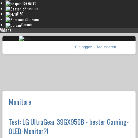
be quiet!
Seasonic
EIZO
Sharkoon
Corsair
Videos
Einloggen
Registrieren
Monitore
Test: LG UltraGear 39GX950B - bester Gaming-
OLED-Monitor?!