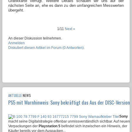
Grafikkarte verfügt. Weitere Details schauen wir uns auf der
nächsten Seite an, ehe es dann zu den umfangreichen Messwerten
übergeht.
1/11
Next »
An dieser Diskussion teilnehmen.
Anmelden
Diskutiert diesen Artikel im Forum (0 Antworten).
AKTUELLE
NEWS
PS5 mit Warnhinweis: Sony bekräftigt das Aus der DISC-Version
Sony
macht seine Digitalstrategie offenbar unmissverständlich sichtbar. Auf neuen
Verpackungen der
Playstation 5
befindet sich inzwischen ein Hinweis, der
Käufer bereits vor dem Auspacken...