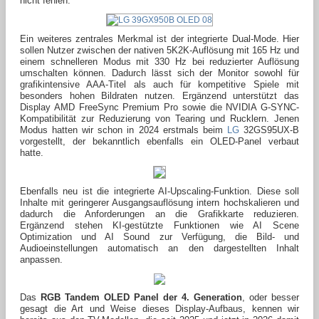
nicht fehlen.
Ein weiteres zentrales Merkmal ist der integrierte Dual-Mode. Hier
sollen Nutzer zwischen der nativen 5K2K-Auflösung mit 165 Hz und
einem schnelleren Modus mit 330 Hz bei reduzierter Auflösung
umschalten können. Dadurch lässt sich der Monitor sowohl für
grafikintensive AAA-Titel als auch für kompetitive Spiele mit
besonders hohen Bildraten nutzen. Ergänzend unterstützt das
Display AMD FreeSync Premium Pro sowie die NVIDIA G-SYNC-
Kompatibilität zur Reduzierung von Tearing und Rucklern. Jenen
Modus hatten wir schon in 2024 erstmals beim
LG
32GS95UX-B
vorgestellt, der bekanntlich ebenfalls ein OLED‑Panel verbaut
hatte.
Ebenfalls neu ist die integrierte AI-Upscaling-Funktion. Diese soll
Inhalte mit geringerer Ausgangsauflösung intern hochskalieren und
dadurch die Anforderungen an die Grafikkarte reduzieren.
Ergänzend stehen KI-gestützte Funktionen wie AI Scene
Optimization und AI Sound zur Verfügung, die Bild- und
Audioeinstellungen automatisch an den dargestellten Inhalt
anpassen.
Das
RGB Tandem OLED Panel der 4. Generation
, oder besser
gesagt die Art und Weise dieses Display-Aufbaus, kennen wir