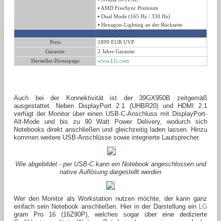
▪ AMD FreeSync Premium
▪ Dual Mode (165 Hz / 330 Hz)
▪ Hexagon-Lighting an der Rückseite
Preis
1899 EUR UVP
Garantie
2 Jahre Garantie
Hersteller-Homepage
www.LG.com
Auch bei der Konnektivität ist der 39GX950B zeitgemäß
ausgestattet. Neben DisplayPort 2.1 (UHBR20) und HDMI 2.1
verfügt der Monitor über einen USB-C-Anschluss mit DisplayPort-
Alt-Mode und bis zu 90 Watt Power Delivery, wodurch sich
Notebooks direkt anschließen und gleichzeitig laden lassen. Hinzu
kommen weitere USB-Anschlüsse sowie integrierte Lautsprecher.
Wie abgebildet - per USB-C kann ein Notebook angeschlossen und
native Auflösung dargestellt werden
Wer den Monitor als Workstation nutzen möchte, der kann ganz
einfach sein Notebook anschließen. Hier in der Darstellung ein
LG
gram Pro 16 (16Z90P), welches sogar über eine dedizierte