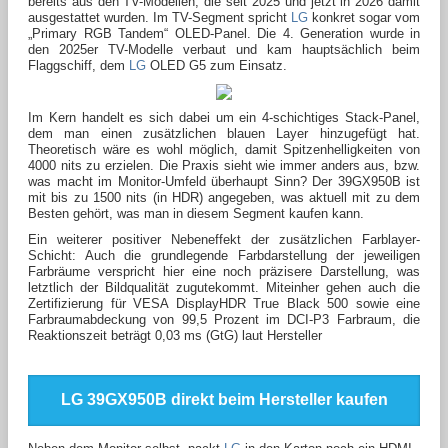
bereits aus den TV-Modellen, die seit 2025 und jetzt in 2026 damit
ausgestattet wurden. Im TV-Segment spricht
LG
konkret sogar vom
„Primary RGB Tandem“ OLED-Panel. Die 4. Generation wurde in
den 2025er TV-Modelle verbaut und kam hauptsächlich beim
Flaggschiff, dem
LG
OLED G5 zum Einsatz.
Im Kern handelt es sich dabei um ein 4‑schichtiges Stack-Panel,
dem man einen zusätzlichen blauen Layer hinzugefügt hat.
Theoretisch wäre es wohl möglich, damit Spitzenhelligkeiten von
4000 nits zu erzielen. Die Praxis sieht wie immer anders aus, bzw.
was macht im Monitor-Umfeld überhaupt Sinn? Der 39GX950B ist
mit bis zu 1500 nits (in HDR) angegeben, was aktuell mit zu dem
Besten gehört, was man in diesem Segment kaufen kann.
Ein weiterer positiver Nebeneffekt der zusätzlichen Farblayer-
Schicht: Auch die grundlegende Farbdarstellung der jeweiligen
Farbräume verspricht hier eine noch präzisere Darstellung, was
letztlich der Bildqualität zugutekommt. Miteinher gehen auch die
Zertifizierung für VESA DisplayHDR True Black 500 sowie eine
Farbraumabdeckung von 99,5 Prozent im DCI-P3 Farbraum, die
Reaktionszeit beträgt 0,03 ms (GtG) laut Hersteller
LG 39GX950B direkt beim Hersteller kaufen