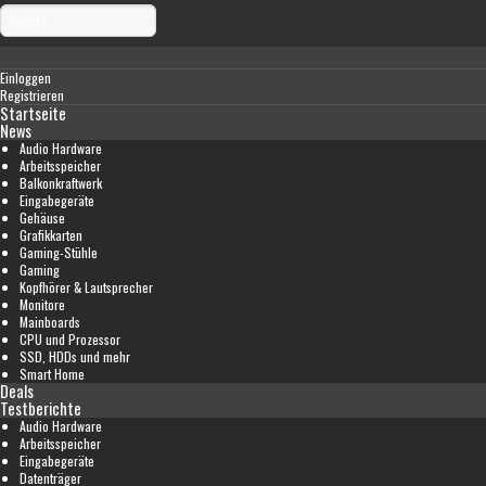
Einloggen
Registrieren
Startseite
News
Audio Hardware
Arbeitsspeicher
Balkonkraftwerk
Eingabegeräte
Gehäuse
Grafikkarten
Gaming-Stühle
Gaming
Kopfhörer & Lautsprecher
Monitore
Mainboards
CPU und Prozessor
SSD, HDDs und mehr
Smart Home
Deals
Testberichte
Audio Hardware
Arbeitsspeicher
Eingabegeräte
Datenträger