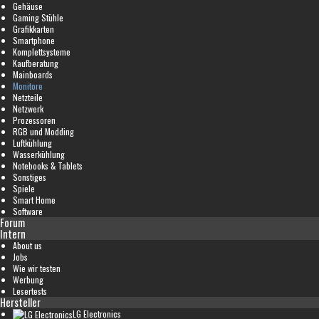
Gehäuse
Gaming Stühle
Grafikkarten
Smartphone
Komplettsysteme
Kaufberatung
Mainboards
Monitore
Netzteile
Netzwerk
Prozessoren
RGB und Modding
Luftkühlung
Wasserkühlung
Notebooks & Tablets
Sonstiges
Spiele
Smart Home
Software
Forum
Intern
About us
Jobs
Wie wir testen
Werbung
Lesertests
Hersteller
LG Electronics