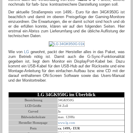
nochmals für farb- bzw. kontrastreichere Darstellung sorgen soll.
Der aktuelle Straßenpreis von 1499,- Euro für den 34GK950G ist
beachtlich und damit im oberen Preisgefüge der Gaming-Monitore
einzuordnen. Die Erwartungen, die er damit schürt sind hoch und ob
er die erfüllen konnte, klären wir auf den folgenden Seiten. Hier
erstmal ein Abriss zum Lieferumfang und die übliche Auflistung der
technischen Daten.
Wie von
LG
gewohnt, packt der Hersteller alles in das Paket, was
zum Betrieb nötig ist. Damit auch die G-Sync-Funktionalität
gegeben ist, liegt dem Monitor ein DisplayPort-Kabel bei. Dazu
kommt ein USB-Kabel für den USB-Hub auf der Rückseite und eine
Montage-Anleitung für den einfachen Aufbau bzw. eine CD mit der
darauf enthaltenen ON-Screen Software sowie das Users-Manual
und der Monitortreiber.
LG 34GK950G im Überblick
Bezeichnung
34GK950G
LCD-Größe
34 Zoll
Curved
Ja
Bildwiederholrate
max. 120Hz
Hersteller Homepage
www.lg.com
Preis
ca. 1499,- EUR