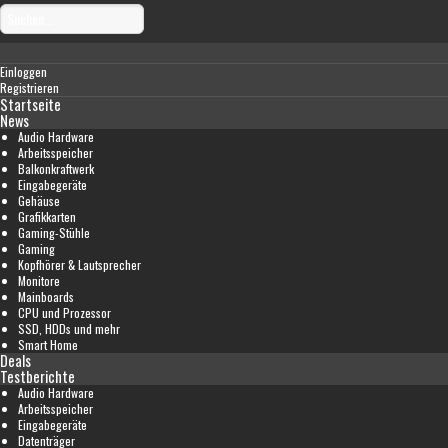
Einloggen
Registrieren
Startseite
News
Audio Hardware
Arbeitsspeicher
Balkonkraftwerk
Eingabegeräte
Gehäuse
Grafikkarten
Gaming-Stühle
Gaming
Kopfhörer & Lautsprecher
Monitore
Mainboards
CPU und Prozessor
SSD, HDDs und mehr
Smart Home
Deals
Testberichte
Audio Hardware
Arbeitsspeicher
Eingabegeräte
Datenträger