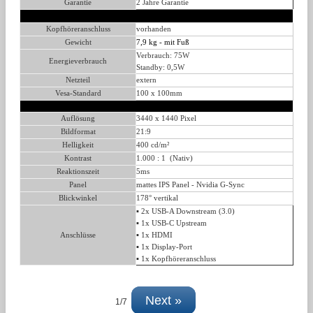
Garantie
2 Jahre Garantie
Kopfhöreranschluss
vorhanden
Gewicht
7,9 kg - mit Fuß
Verbrauch: 75W
Energieverbrauch
Standby: 0,5W
Netzteil
extern
Vesa-Standard
100 x 100mm
Auflösung
3440 x 1440 Pixel
Bildformat
21:9
Helligkeit
400 cd/m²
Kontrast
1.000 : 1 (Nativ)
Reaktionszeit
5ms
Panel
mattes IPS Panel - Nvidia G-Sync
Blickwinkel
178° vertikal
▪ 2x USB-A Downstream (3.0)
▪ 1x USB-C Upstream
Anschlüsse
▪ 1x HDMI
▪ 1x Display-Port
▪ 1x Kopfhöreranschluss
Next »
1/7