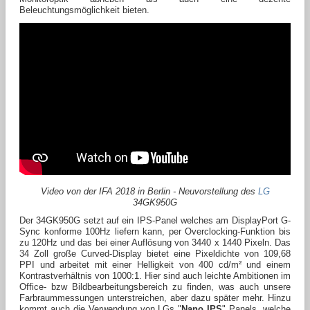
Beleuchtungsmöglichkeit bieten.
Video von der IFA 2018 in Berlin - Neuvorstellung des
LG
34GK950G
Der 34GK950G setzt auf ein IPS-Panel welches am DisplayPort G-
Sync konforme 100Hz liefern kann, per Overclocking-Funktion bis
zu 120Hz und das bei einer Auflösung von 3440 x 1440 Pixeln. Das
34 Zoll große Curved-Display bietet eine Pixeldichte von 109,68
PPI und arbeitet mit einer Helligkeit von 400 cd/m² und einem
Kontrastverhältnis von 1000:1. Hier sind auch leichte Ambitionen im
Office- bzw Bildbearbeitungsbereich zu finden, was auch unsere
Farbraummessungen unterstreichen, aber dazu später mehr. Hinzu
kommt auch die Verwendung von LGs "
Nano IPS
" Panels, welche