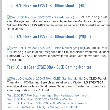
Test: EIZO FlexScan EV2740S - Office-Monitor (4K)
EIZO hat in so gut wie
allen Kategorien und Preisbereichen entsprechende Monitore im Angebot.
Mit dem
FlexScan EV2740S
haben wir einen weiteren Office-Vertreter vor der
Brust, der mit...
Test: EIZO FlexScan EV2720S - Office-Monitor (WQHD)
Das Portfolio von
EIZO ist so gut wie in allen Kategorien und Preisbereichen vertreten. Mit dem
FlexScan EV2720S
haben wir einen weiteren Office-Vertreter vor der Brust,
der mit einer...
Test: LG UltraGear 27GX790A - OLED Gaming-Monitor
Die OLED-Panel-
Thematik im PC-Gaming-Bereich schreitet voran. Mit dem
LG 27GX790A
kommt jetzt ein weiteres Gerät dieser Gattung nach Deutschland, welches
eine Diagonale von 27 Zoll und...
Test: EIZO FLT FlexScan - weniger Stromverbrauch geht nicht!
Test: EIZO FlexScan EV3240X - 4K Office-Monitor
Test: EIZO FlexScan EV3450XC - UltraWide im B2B-Bereich!
Test: LG UltraGear 45GS96QB - Curved OLED-Monitor