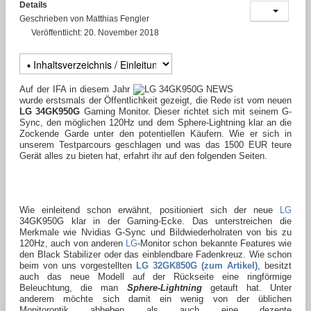
Details
Geschrieben von
Matthias Fengler
Veröffentlicht: 20. November 2018
Auf der IFA in diesem Jahr
wurde erstsmals der Öffentlichkeit gezeigt, die Rede ist vom neuen
LG 34GK950G
Gaming Monitor. Dieser richtet sich mit seinem G-
Sync, den möglichen 120Hz und dem Sphere-Lightning klar an die
Zockende Garde unter den potentiellen Käufern. Wie er sich in
unserem Testparcours geschlagen und was das 1500 EUR teure
Gerät alles zu bieten hat, erfahrt ihr auf den folgenden Seiten.
Wie einleitend schon erwähnt, positioniert sich der neue
LG
34GK950G klar in der Gaming-Ecke. Das unterstreichen die
Merkmale wie Nvidias G-Sync und Bildwiederholraten von bis zu
120Hz, auch von anderen
LG
-Monitor schon bekannte Features wie
den Black Stabilizer oder das einblendbare Fadenkreuz. Wie schon
beim von uns vorgestellten
LG 32GK850G (zum Artikel)
, besitzt
auch das neue Modell auf der Rückseite eine ringförmige
Beleuchtung, die man
Sphere-Lightning
getauft hat. Unter
anderem möchte sich damit ein wenig von der üblichen
Monitoroptik abheben als auch eine dezente