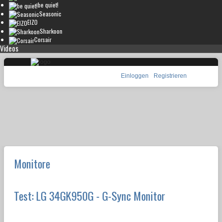
be quiet!
Seasonic
EIZO
Sharkoon
Corsair
Videos
Einloggen
Registrieren
Monitore
Test: LG 34GK950G - G-Sync Monitor