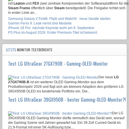
mit
Lepton
und
FEX
zwei zentrale Komponenten der Softwareplattform für die
Steam Frame
öffentlich über
Steam
bereitgestellt. Die Freigabe richtet sich
in erster Linie an...
Samsung Galaxy Z Fold8, Flip8 und Watch9 - neue Geräte starten
Garmin Fenix 9: Leak nennt drei Modelle
iPhone 18 Pro: nächste Keynote wohl am 9. September
PS Plus im August 2026: Erster Premium-Titel ist bekannt
LETZTE
MONITOR TESTBERICHTE
Test: LG UltraGear 27GX790B - Gaming-OLED-Monitor
Der neue
LG
27GX790B-B
ist ein weiterer OLED Gaming-Monitor aus dem
Produktionsjahr 2026 und fügt sich als kleinere Adaption des größeren LG
39GX950B OLED ins bestehende Portfolio ein. Die...
Test: LG UltraGear 39GX950B - bester Gaming-OLED-Monitor?!
Der LG
39GX950B OLED Gaming Monitor dürfte vermutlich das Gerät sein, worauf
die Gaming-Szene seit Jahren gewartet hat. Ein 39 Zoll Curved Gerät im
21:9-Format mit einer 5K-Auflösung bzw....