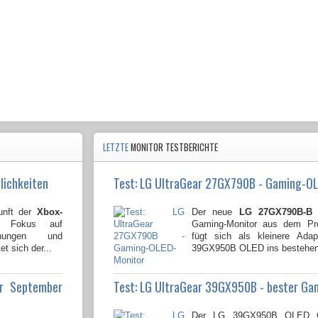
LETZTE
MONITOR TESTBERICHTE
lichkeiten
Test: LG UltraGear 27GX790B - Gaming-O
unft der
Xbox-
Der neue
LG 27GX790B-B
i
n Fokus auf
Gaming-Monitor aus dem Pro
lichungen und
fügt sich als kleinere Ada
t sich der...
39GX950B OLED ins bestehende 
ür September
Test: LG UltraGear 39GX950B - bester Ga
Der LG 39GX950B OLED Ga