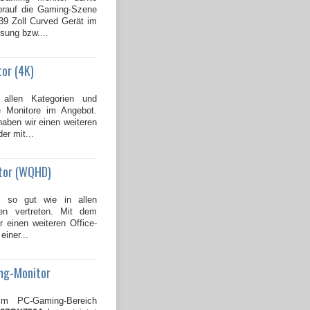
worauf die Gaming-Szene
 39 Zoll Curved Gerät im
sung bzw....
tor (4K)
llen Kategorien und
e Monitore im Angebot.
aben wir einen weiteren
der mit...
itor (WQHD)
t so gut wie in allen
hen vertreten. Mit dem
 einen weiteren Office-
einer...
ng-Monitor
im PC-Gaming-Bereich