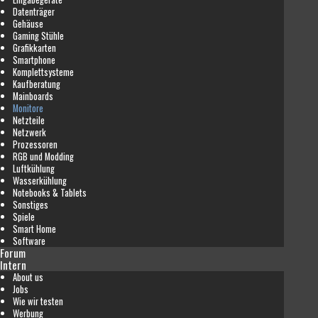
Datenträger
Gehäuse
Gaming Stühle
Grafikkarten
Smartphone
Komplettsysteme
Kaufberatung
Mainboards
Monitore
Netzteile
Netzwerk
Prozessoren
RGB und Modding
Luftkühlung
Wasserkühlung
Notebooks & Tablets
Sonstiges
Spiele
Smart Home
Software
Forum
Intern
About us
Jobs
Wie wir testen
Werbung