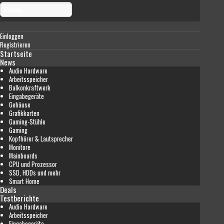
Einloggen
Registrieren
Startseite
News
Audio Hardware
Arbeitsspeicher
Balkonkraftwerk
Eingabegeräte
Gehäuse
Grafikkarten
Gaming-Stühle
Gaming
Kopfhörer & Lautsprecher
Monitore
Mainboards
CPU und Prozessor
SSD, HDDs und mehr
Smart Home
Deals
Testberichte
Audio Hardware
Arbeitsspeicher
Eingabegeräte