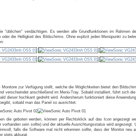
ie "üblichen" verdächtigen. Es werden alle Grundfunktionen im Rahmen der
n oder die Helligkeit des Bildschirms. Ohne explizit jeden Menüpunkt zu bel
en:
e Monitore zur Verfügung stellt, welche die Möglichkeiten bietet den Bildsch
nd verschwindet anschließend im Menü-Tray. Sobald installiert, führt sich d
ald dieser hochkant gedreht wird. Andersherum funktioniert diese Anwendung 
begibt, sobald man das Panel so ausrichtet.
en die geboten werden, können per Rechtsklick auf das Icon angezeigt we
r vorhanden sein sollte) und der aktuelle Ausrichtungsstatus wird angezeigt.
voll, falls die Software mal nicht erkennen sollte, dass der Monitor neu a
r stets akkurat.