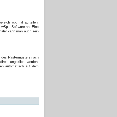
reich optimal aufteilen.
ewSplit-Software an. Eine
ernativ kann man auch sein
g des Rastermusters nach
irekt angeklickt werden,
den automatisch auf dem