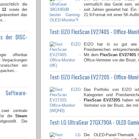
ssichtlich die
vermutlich das Gerät sein, 
 12
sowie der
seit Jahren gewartet hat. Ein
 präsentiert das
21:9-Format mit einer 5K-Auflö
s...
Test: EIZO FlexScan EV2740S - Office-Moni
us der DISC-
EIZO hat in so gut wie a
Preisbereichen entsprechend
gie offenbar
Mit dem
FlexScan EV2740S
h
en Verpackungen
Office-Vertreter vor der Brust, 
nzwischen ein
spacken...
Test: EIZO FlexScan EV2720S - Office-Mon
Das Portfolio von EIZO is
e Software-
Kategorien und Preisbereic
FlexScan EV2720S
haben wir
Vertreter vor der Brust, der mit 
wei zentrale
 für die
Steam
Test: LG UltraGear 27GX790A - OLED Gami
tgestellt. Die
Die OLED-Panel-Thematik 