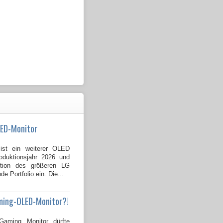
LED-Monitor
st ein weiterer OLED
duktionsjahr 2026 und
ption des größeren LG
Portfolio ein. Die...
ming-OLED-Monitor?!
ming Monitor dürfte