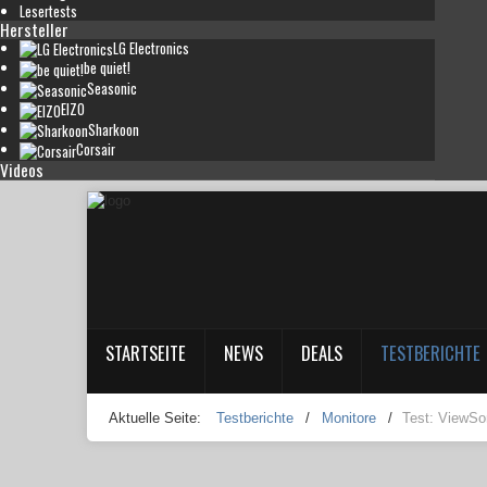
Lesertests
Hersteller
LG Electronics
be quiet!
Seasonic
EIZO
Sharkoon
Corsair
Videos
STARTSEITE
NEWS
DEALS
TESTBERICHTE
Aktuelle Seite:
Testberichte
/
Monitore
/
Test: ViewS