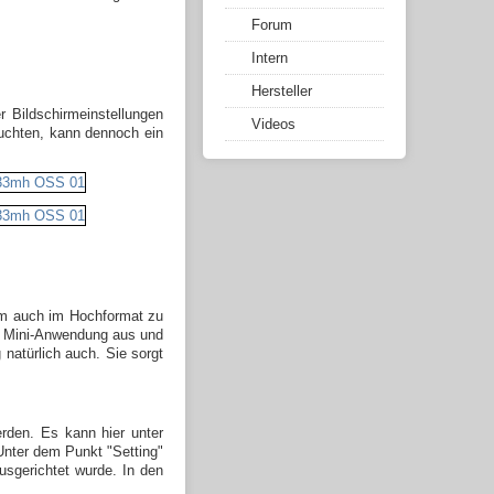
Forum
Intern
Hersteller
 Bildschirmeinstellungen
Videos
euchten, kann dennoch ein
irm auch im Hochformat zu
ie Mini-Anwendung aus und
natürlich auch. Sie sorgt
rden. Es kann hier unter
 Unter dem Punkt "Setting"
usgerichtet wurde. In den