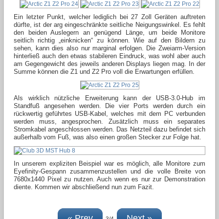
Ein letzter Punkt, welcher lediglich bei 27 Zoll Geräten auftreten
dürfte, ist der arg eingeschränkte seitliche Neigungswinkel. Es fehlt
den beiden Auslegern an genügend Länge, um beide Monitore
seitlich richtig „einknicken“ zu können. Wie auf den Bildern zu
sehen, kann dies also nur marginal erfolgen. Die Zweiarm-Version
hinterließ auch den etwas stabileren Eindruck, was wohl aber auch
am Gegengewicht des jeweils anderen Displays liegen mag. In der
Summe können die Z1 und Z2 Pro voll die Erwartungen erfüllen.
Als wirklich nützliche Erweiterung kann der USB-3.0-Hub im
Standfuß angesehen werden. Die vier Ports werden durch ein
rückwertig geführtes USB-Kabel, welches mit dem PC verbunden
werden muss, angesprochen. Zusätzlich muss ein separates
Stromkabel angeschlossen werden. Das Netzteil dazu befindet sich
außerhalb vom Fuß, was also einen großen Stecker zur Folge hat.
In unserem expliziten Beispiel war es möglich, alle Monitore zum
Eyefinity-Gespann zusammenzustellen und die volle Breite von
7680x1440 Pixel zu nutzen. Auch wenn es nur zur Demonstration
diente. Kommen wir abschließend nun zum Fazit.
« Prev
Next »
3/4