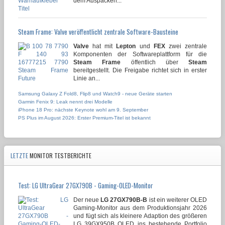
dem Auspacken...
Steam Frame: Valve veröffentlicht zentrale Software-Bausteine
Valve
hat mit
Lepton
und
FEX
zwei zentrale
Komponenten der Softwareplattform für die
Steam Frame
öffentlich über
Steam
bereitgestellt. Die Freigabe richtet sich in erster
Linie an...
Samsung Galaxy Z Fold8, Flip8 und Watch9 - neue Geräte starten
Garmin Fenix 9: Leak nennt drei Modelle
iPhone 18 Pro: nächste Keynote wohl am 9. September
PS Plus im August 2026: Erster Premium-Titel ist bekannt
LETZTE
MONITOR TESTBERICHTE
Test: LG UltraGear 27GX790B - Gaming-OLED-Monitor
Der neue
LG 27GX790B-B
ist ein weiterer OLED
Gaming-Monitor aus dem Produktionsjahr 2026
und fügt sich als kleinere Adaption des größeren
LG 39GX950B OLED ins bestehende Portfolio