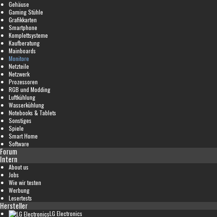
Gehäuse
Gaming Stühle
Grafikkarten
Smartphone
Komplettsysteme
Kaufberatung
Mainboards
Monitore
Netzteile
Netzwerk
Prozessoren
RGB und Modding
Luftkühlung
Wasserkühlung
Notebooks & Tablets
Sonstiges
Spiele
Smart Home
Software
Forum
Intern
About us
Jobs
Wie wir testen
Werbung
Lesertests
Hersteller
LG Electronics