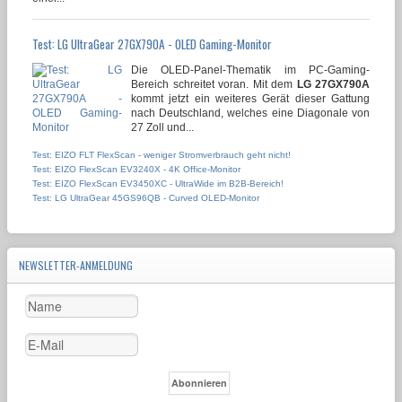
Test: LG UltraGear 27GX790A - OLED Gaming-Monitor
Die OLED-Panel-Thematik im PC-Gaming-
Bereich schreitet voran. Mit dem
LG 27GX790A
kommt jetzt ein weiteres Gerät dieser Gattung
nach Deutschland, welches eine Diagonale von
27 Zoll und...
Test: EIZO FLT FlexScan - weniger Stromverbrauch geht nicht!
Test: EIZO FlexScan EV3240X - 4K Office-Monitor
Test: EIZO FlexScan EV3450XC - UltraWide im B2B-Bereich!
Test: LG UltraGear 45GS96QB - Curved OLED-Monitor
NEWSLETTER-ANMELDUNG