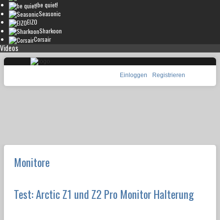
be quiet!
Seasonic
EIZO
Sharkoon
Corsair
Videos
Einloggen
Registrieren
Monitore
Test: Arctic Z1 und Z2 Pro Monitor Halterung