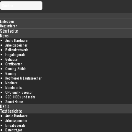
Einloggen
Registrieren
Startseite
News
Audio Hardware
Arbeitsspeicher
Balkonkraftwerk
Eingabegeräte
Gehäuse
Grafikkarten
Gaming-Stühle
Gaming
Kopfhörer & Lautsprecher
Monitore
Mainboards
CPU und Prozessor
SSD, HDDs und mehr
Smart Home
Deals
Testberichte
Audio Hardware
Arbeitsspeicher
Eingabegeräte
Datenträger