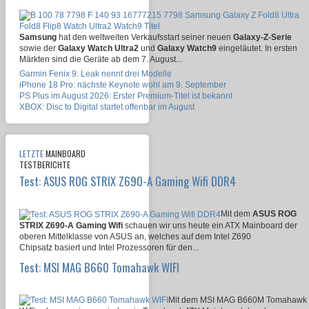
Samsung
hat den weltweiten Verkaufsstart seiner neuen
Galaxy-Z-Serie
sowie der
Galaxy Watch Ultra2
und
Galaxy Watch9
eingeläutet. In ersten
Märkten sind die Geräte ab dem 7. August...
Garmin Fenix 9: Leak nennt drei Modelle
iPhone 18 Pro: nächste Keynote wohl am 9. September
PS Plus im August 2026: Erster Premium-Titel ist bekannt
XBOX: Disc to Digital startet offenbar im August
LETZTE
MAINBOARD
TESTBERICHTE
Test: ASUS ROG STRIX Z690-A Gaming Wifi DDR4
Mit dem
ASUS ROG
STRIX Z690-A Gaming Wifi
schauen wir uns heute ein ATX Mainboard der
oberen Mittelklasse von ASUS an, welches auf dem Intel Z690
Chipsatz basiert und Intel Prozessoren für den...
Test: MSI MAG B660 Tomahawk WIFI
Mit dem MSI MAG B660M Tomahawk