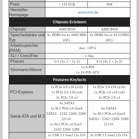
Preis
~ 110 EUR
~80€
Hersteller-
www.msi.de
Homepage
Chipsatz-Eckdaten
Chipsatz
AMD B550
AMD B450
Speicherbänke und
4x DDR4 bis zu 4400 MHz
4x DDR4 bis zu 4133 MHz
Typ
(OC)
(OC)
Arbeitsspeicher
max. 128 G
(RAM)
SLI / CrossFire
- / 2-Way
Phasen
5+1 (5x 2 + 1x 2)
4+2 (4x 2 + 2x 2)
1x 8-PIN
Stromanschlüsse
1x 24-PIN-ATX
Features-Keyfacts
1x PCIe 4.0 x16 (x16)
1x PCIe 3.0 x16 (x16)
PCI-Express
1x PCIe 3.0 x16 (x4)
1x PCIe 2.0 x16 (x4)
2x PCIe 3.0 x1
4x PCIe 2.0 x1
6x SATA3
1x M.2 PCIe x4 Gen4/
6x SATA3
SATA3 - 2242/ 2260/ 2280/
1x M.2 PCIe x4 Gen3/
Serial-ATA und M.2
22110
SATA3 - 2242/ 2260/ 2280/
1x M.2 PCIe x4 Gen3 -
22110
2242/ 2260/ 2280
2x USB 3.1 Gen2 (2x I/O-
2x USB 3.1 Gen2 (2x I/O-