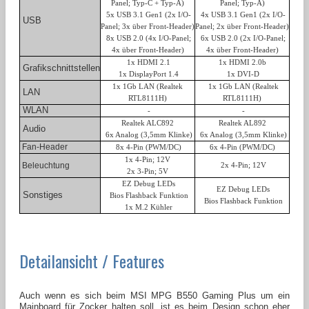
Panel; Typ-C + Typ-A)
Panel; Typ-A)
5x USB 3.1 Gen1 (2x I/O-
4x USB 3.1 Gen1 (2x I/O-
USB
Panel; 3x über Front-Header)
Panel; 2x über Front-Header)
8x USB 2.0 (
4x I/O-Panel;
6x USB 2.0 (
2x I/O-Panel;
4x
über Front-Header
)
4x
über Front-Header
)
1x HDMI 2.1
1x HDMI 2.0b
Grafikschnittstellen
1x DisplayPort 1.4
1x DVI-D
1x 1Gb LAN (Realtek
1x 1Gb LAN (Realtek
LAN
RTL8111H)
RTL8111H)
WLAN
-
-
Realtek ALC892
Realtek AL892
Audio
6x Analog (3,5mm Klinke)
6x Analog (3,5mm Klinke)
Fan-Header
8x 4-Pin (PWM/DC)
6x 4-Pin (PWM/DC)
1x 4-Pin; 12V
Beleuchtung
2x 4-Pin; 12V
2x 3-Pin; 5V
EZ Debug LEDs
EZ Debug LEDs
Sonstiges
Bios Flashback Funktion
Bios Flashback Funktion
1x M.2 Kühler
Detailansicht / Features
Auch wenn es sich beim MSI MPG B550 Gaming Plus um ein
Mainboard für Zocker halten soll, ist es beim Design schon eher