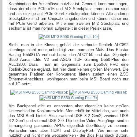
Kombination der Anschlüsse nutzbar ist. Generell kann man sagen,
dass der obere PCIe x16 und M.2 Steckplatz immer nutzbar sind
und als einzige auf PCIe Gen4 zurückgreifen können. Alle anderen
Steckplätze sind am Chipsatz angebunden und können daher nur
mit PCIe Gen3 arbeiten. Mit einem zweiten M.2 Steckplatz und
sechsmal ist man normal aufgestellt in dieser Preisklasse.
Bleibt man in der Klasse, gehört der verbaute Realtek ALC892
allerdings nicht mehr unbedingt zum normalen Maß. Das Biostar
Racing B550GTA verbaut bspw. den ALC1150 und das Gigabyte
B550 Aorus Elite V2 und ASUS TUF Gaming B550-Plus den
ALC1200. Dass man im Gegensatz zum B550-A PRO eine
Toslink-Buchse ergänzt, hat hier dann keinen großen Mehrwert. Die
genannten Platinen der Konkurrenz bieten zudem einen 2.5G
Ethernet-Anschluss, wohingegen man beim MSI Board noch nur
auf 1G setzt.
Am Backpanel gibt es ansonsten aber eigentlich keine großen
Unterschied im Konkurrenzfeld. Man erhält im Mittel das, was auch
das MSI Brett bietet. Also zweimal USB 3.2 Gen2, zweimal USB
3.2 Gen1 und viermal USB 2.0. Die beiden Video-Ausgänge sind in
Ermangelung passender APUs eigentlich überflüssig zu nennen.
Vorhanden sind aber HDMI und DisplayPort. Wie immer sehr
nützlich und nicht mehr wegzudenken - der Bios Flashback Button.