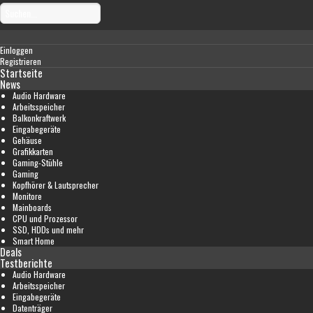
Einloggen
Registrieren
Startseite
News
Audio Hardware
Arbeitsspeicher
Balkonkraftwerk
Eingabegeräte
Gehäuse
Grafikkarten
Gaming-Stühle
Gaming
Kopfhörer & Lautsprecher
Monitore
Mainboards
CPU und Prozessor
SSD, HDDs und mehr
Smart Home
Deals
Testberichte
Audio Hardware
Arbeitsspeicher
Eingabegeräte
Datenträger