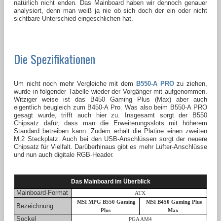
natürlich nicht enden. Das Mainboard haben wir dennoch genauer
analysiert, denn man weiß ja nie ob sich doch der ein oder nicht
sichtbare Unterschied eingeschlichen hat.
Die Spezifikationen
Um nicht noch mehr Vergleiche mit dem
B550-A PRO
zu ziehen,
wurde in folgender Tabelle wieder der Vorgänger mit aufgenommen.
Witziger weise ist das B450 Gaming Plus (Max) aber auch
eigentlich beugleich zum B450-A Pro. Was also beim B550-A PRO
gesagt wurde, trifft auch hier zu. Insgesamt sorgt der B550
Chipsatz dafür, dass man die Erweiterungsslots mit höherem
Standard betreiben kann. Zudem erhält die Platine einen zweiten
M.2 Steckplatz. Auch bei den USB-Anschlüssen sorgt der neuere
Chipsatz für Vielfalt. Darüberhinaus gibt es mehr Lüfter-Anschlüsse
und nun auch digitale RGB-Header.
Das Mainboard im Überblick
Mainboard-Format
ATX
MSI MPG B550 Gaming
MSI B450 Gaming Plus
Bezeichnung
Plus
Max
Sockel
PGA AM4