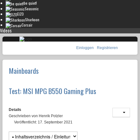
be quiet!
Seasonic
EIZO
Sharkoon
Corsair
Videos
Einloggen
Registrieren
Mainboards
Test: MSI MPG B550 Gaming Plus
Details
Geschrieben von
Henrik Potzler
Veröffentlicht: 17. September 2021