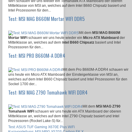
WiFi schauen wir uns wieder ein Tomahawk ATX Mainboard der oberen
Mittelklasse von MSI an, welches auf dem Intel B660 Chipsatz basiert und
Intel Prozessoren für den...
Test: MSI MAG B660M Mortar WIFI DDR5
Mit dem
MSI MAG B660M
Mortar WiFi
schauen wir uns heute wieder ein
Micro ATX Mainboard
der
Mittelklasse an, welches auf dem I
ntel B660 Chipsatz
basiert und Intel
Prozessoren für den...
Test: MSI PRO B660M-A DDR4
Mit dem Pro B660M-A DDR4 schauen wir
uns heute ein Micro ATX Mainboard der Einsteigerklasse von MSI an,
welches auf dem Intel B660 Chipsatz basiert und Intel Prozessoren für den
Sockel 1700 der...
Test: MSI MAG Z790 Tomahawk WIFI DDR4
Mit dem
MSI MAG Z790
Tomahawk WIFI
schauen wir uns heute ein ATX Mainboard der oberen
Mittelklasse an, welches auf dem Intel Z790 Chipsatz basiert und Intel
Prozessoren (Rocket Lake-S) für...
Test: ASUS TUF Gaming X670E Plus WiFi
Kurzvorstellung: MSI MPG X570S Carbon EK X