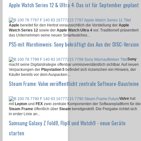
Apple Watch Series 12 & Ultra 4: Das ist für September geplant
Apple
bereitet für den Herbst voraussichtlich die Vorstellung der
Apple
Watch Series 12
sowie der
Apple Watch Ultra 4
vor. Traditionell präsentiert
das Unternehmen seine neuen Smartwatches...
PS5 mit Warnhinweis: Sony bekräftigt das Aus der DISC-Version
Sony
macht seine Digitalstrategie offenbar unmissverständlich sichtbar. Auf neuen
Verpackungen der
Playstation 5
befindet sich inzwischen ein Hinweis, der
Käufer bereits vor dem Auspacken...
Steam Frame: Valve veröffentlicht zentrale Software-Bausteine
Valve
hat
mit
Lepton
und
FEX
zwei zentrale Komponenten der Softwareplattform für die
Steam Frame
öffentlich über
Steam
bereitgestellt. Die Freigabe richtet sich
in erster Linie an...
Samsung Galaxy Z Fold8, Flip8 und Watch9 - neue Geräte
starten