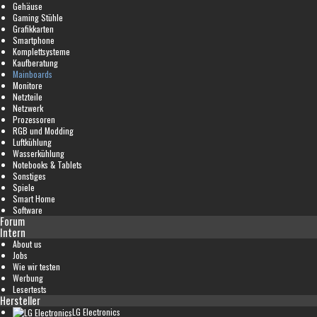
Gehäuse
Gaming Stühle
Grafikkarten
Smartphone
Komplettsysteme
Kaufberatung
Mainboards
Monitore
Netzteile
Netzwerk
Prozessoren
RGB und Modding
Luftkühlung
Wasserkühlung
Notebooks & Tablets
Sonstiges
Spiele
Smart Home
Software
Forum
Intern
About us
Jobs
Wie wir testen
Werbung
Lesertests
Hersteller
LG Electronics