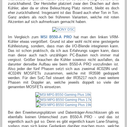
zurückhaltend. Der Hersteller platziert zwar den Drachen auf dem
Kühler, aber da er ohne Beleuchtung Platz nimmt, bleibt es doch
eher zurückhaltend. Insgesamt ist das Board auch eher Ton in Ton.
Ganz anders als noch bei frühreren Varianten, welche mit roten
Akzenten auf sich aufmerksam gemacht haben.
Im Vergleich zum
MSI B550-A PRO
hat man den linken VRM-
Kühler etwas vergrößert. Grund ist aber wohl nicht eine gesteigerte
Kühlleistung, sondern, dass man die I/O-Blende integrieren kann.
Das ist schon praktisch, da ich aus Erfahrungs sagen kann, dass
man diese auch nach unzähligen PC-Bauten noch immer mal
vergisst. Größer brauchen die Kühler sowieso nicht ausfallen, da
darunter derselbe Aufbau wie beim B550-A PRO vorzufinden ist.
Also jeder der fünf Phasen setzt sich aus zweimal 4C029N und ​
4C024N MOSFETs zusammen, welche mit IR3598 gedoppelt
werden. Für den SoC-Teil steuert der IR35217 noch zwei weitere
Phasen mit Doppler an, welche jeweils doppelt so viele der
genannten MOSFETs einsetzen.
Bei den Erweiterungsplätzen und Datenträger-Anschlüssen gib es
ebenfalls keinen Unterschied zum B550-A PRO - und das ist
eigentlich auch gut so. Denn es gibt eigentlich kaum Lane-Sharing,
sodass man sich keine Gedanken darüber machen muss, welche