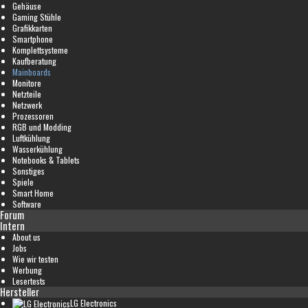
Gehäuse
Gaming Stühle
Grafikkarten
Smartphone
Komplettsysteme
Kaufberatung
Mainboards
Monitore
Netzteile
Netzwerk
Prozessoren
RGB und Modding
Luftkühlung
Wasserkühlung
Notebooks & Tablets
Sonstiges
Spiele
Smart Home
Software
Forum
Intern
About us
Jobs
Wie wir testen
Werbung
Lesertests
Hersteller
LG Electronics