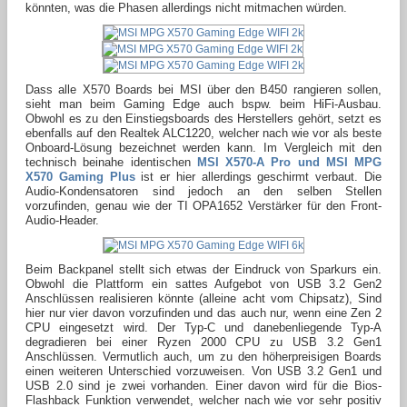
könnten, was die Phasen allerdings nicht mitmachen würden.
Dass alle X570 Boards bei MSI über den B450 rangieren sollen,
sieht man beim Gaming Edge auch bspw. beim HiFi-Ausbau.
Obwohl es zu den Einstiegsboards des Herstellers gehört, setzt es
ebenfalls auf den Realtek ALC1220, welcher nach wie vor als beste
Onboard-Lösung bezeichnet werden kann. Im Vergleich mit den
technisch beinahe identischen
MSI X570-A Pro und MSI MPG
X570 Gaming Plus
ist er hier allerdings geschirmt verbaut. Die
Audio-Kondensatoren sind jedoch an den selben Stellen
vorzufinden, genau wie der TI OPA1652 Verstärker für den Front-
Audio-Header.
Beim Backpanel stellt sich etwas der Eindruck von Sparkurs ein.
Obwohl die Plattform ein sattes Aufgebot von USB 3.2 Gen2
Anschlüssen realisieren könnte (alleine acht vom Chipsatz), Sind
hier nur vier davon vorzufinden und das auch nur, wenn eine Zen 2
CPU eingesetzt wird. Der Typ-C und danebenliegende Typ-A
degradieren bei einer Ryzen 2000 CPU zu USB 3.2 Gen1
Anschlüssen. Vermutlich auch, um zu den höherpreisigen Boards
einen weiteren Unterschied vorzuweisen. Von USB 3.2 Gen1 und
USB 2.0 sind je zwei vorhanden. Einer davon wird für die Bios-
Flashback Funktion verwendet, welcher nach wie vor sehr positiv