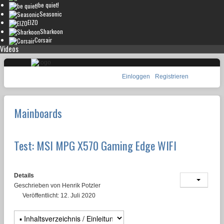
be quiet!
Seasonic
EIZO
Sharkoon
Corsair
Videos
Einloggen
Registrieren
Mainboards
Test: MSI MPG X570 Gaming Edge WIFI
Details
Geschrieben von
Henrik Potzler
Veröffentlicht: 12. Juli 2020