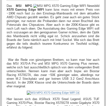
Das
MSI MPG
X570 Gaming Edge WIFI
kann bzw. muss mit einem Preis von
~190€ noch fast zu den Einstiegs-Mainboards mit dem aktuellen
AMD Chipsatz gezählt werden. Es geht zwar auch ein gutes Stück
günstiger, nur nutzen die Probanden dann nur einen Bruchteil des
Potenzials des Chipsatzes. Aber auch in der 200€-Klasse gibt es
noch Luft nach oben. Die Ausstattung des Gaming Edge WIFI soll
sich sozusagen an den genügsamen Gamer richten, dem die Optik
des Mainboards nicht völlig egal ist. Schick anzusehen sind die
Boards der Serie nämlich auch mit Intel Sockel. Wie sich das Brett
gegen die teils deutlich teurere Konkurrenz im Testfeld schlägt,
erfährst du folgend.
War die Rede von günstigeren Brettern, so kann man hier auch
das MSI X570-A Pro und MSI MPG X570 Gaming Plus nennen,
welche sich fast ausschließlich optisch von dem vorliegenden Brett
unterschieden. Nennen kann man aber auch bspw. ein Biostar
Racing X570GTA, das zwar ~50€ günstiger wäre, allerdings nur
einen M.2 Steckplatz und gar keinen USB 3.2 Gen2 Anschluss
besitzt. In der 200€ Klasse sind die Unterschiede der Boards dann
eher marginal.
Hier lassen sich das ASRock X570 Steel Legend, ASUS TUF
Gaming X570-Plus, Biostar Racing X570GT8 sowie Gigabyte X570