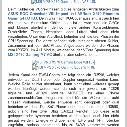
Beim Kühler der VCore-Phasen gibt es hingegen Ähnlichkeiten zum
ASUS ROG Crosshair VIII Impact
und
ASRock X570 Phantom
Gaming-ITX/TB3
. Denn was nach I/O-Cover aussieht, ist auch hier
ein massiver Aluminium-Kühler. Innen ist er zwar hohl, die Größe
und Masse übertreffen dennoch viele andere Konstruktionen.
Zusätzliche Finnen, Heatpipes oder Lüfter sind aber nicht
vorzufinden. Unter dem Alu-Block befinden sich die drei Phasen der
CPU-Spannung. Die vierte befindet sich unter dem oberen Kühler,
zusammen mit der SoC-Phase. Angesteuert werden die Phasen
vom IR35201 im 4+1 Modus, welcher bei der VCore Spannung dem
MSI X470 Gaming M7 AC
ähnlich, aber schwächer, ist.
Jedem Kanal des PWM-Controllers folgt dann ein IR3598, welcher
entweder als Dual-Treiber oder Doppler eingesetzt werden kann.
Welche Rolle er hier übernimmt, kann nicht ohne weiteres gesagt
werden. Benötigt werden sie, da sich hier jeweils ein 4C029
highside und 4C024 lowside MOSFET zu einer Phase
zusammenschließen. Insgesamt sind für die VCore also acht
Phasen vorhanden, welche entweder echt gedoppelt oder dual
betrieben werden. Die SoC-Phase nutzt ebenfalls einen IR3598,
jedoch sind hier zwei Ubiq QA3111 verlötet. Ob diese echt
gedoppelt oder synchron betrieben werden, kann auch hier nicht
gesagt werden. Energie wird über einen EPS und 4-Pin Stecker
zugeführt, sodass theoretisch bis zu 540W verarbeitet werden