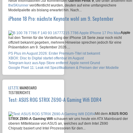
Neue Informationen zur kommenden
Garmin Fenix 9
, die unter anderem von
the5Krunner
veröffentlicht wurden, deuten auf eine umfangreichere
Modellpalette als bislang erwartet hin. Nach...
iPhone 18 Pro: nächste Keynote wohl am 9. September
Apple
hat den Termin für die Vorstellung der iPhone 18 Serie zwar noch nicht
offiziell bekannt gegeben, mehrere Hinweise sprechen jedoch für eine
Präsentation am 9. September 2026....
PS Plus im August 2026: Erster Premium-Titel ist bekannt
XBOX: Disc to Digital startet offenbar im August
Telegram kurz aus App-Store entfernt: Apple nennt Grund
Google Pixel 11: Leak mit Spezifikationen & Preisen der vier Modelle
LETZTE
MAINBOARD
TESTBERICHTE
Test: ASUS ROG STRIX Z690-A Gaming Wifi DDR4
Mit dem
ASUS ROG
STRIX Z690-A Gaming Wifi
schauen wir uns heute ein ATX Mainboard der
oberen Mittelklasse von ASUS an, welches auf dem Intel Z690
Chipsatz basiert und Intel Prozessoren für den...