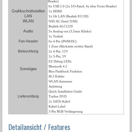
Header)
6x USB 2.0 (
2x I/O-Panel;
4x
über Front-Header
)
Grafikschnittstellen
1x HDMI
LAN
1x Gb LAN (Realtek 8111H)
WLAN
WiFi AC (Intel 3168)
Realtek ALC1220
Audio
5x Analog-out (3,5mm Klinke)
1x Toslink
Fan-Header
6x 4-Pin (PWM/DC)
1 Zone (Rückseite rechter Rand)
Beleuchtung
2x 4-Pin; 12V
2x 3-Pin; 5V
EZ Debug LEDs
Bluetooth 4.2
Sonstiges
Bios Flashback Funktion
M.2 Kühler
WLAN Antennen
Anleitung
Quick Installation Guide
Lieferumfang
Treiber DVD
2x SATA-Kabel
Kabel-Label
3-Pin RGB Verlängerung
Detailansicht / Features