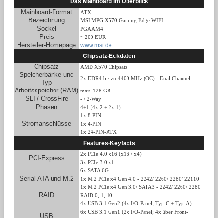
Das Mainboard im Überblick
Mainboard-Format
ATX
Bezeichnung
MSI MPG X570 Gaming Edge WIFI
Sockel
PGA AM4
Preis
~ 200 EUR
Hersteller-Homepage
www.msi.de
Chipsatz-Eckdaten
Chipsatz
AMD X570 Chipsatz
Speicherbänke und
2x DDR4 bis zu 4400 MHz (OC) - Dual Channel
Typ
Arbeitsspeicher (RAM)
max. 128 GB
SLI / CrossFire
- / 2-Way
Phasen
4+1 (4x 2 + 2x 1)
1x 8-PIN
Stromanschlüsse
1x 4-PIN
1x 24-PIN-ATX
Features-Keyfacts
2x PCIe 4.0 x16 (x16 / x4)
PCI-Express
3x PCIe 3.0 x1
6x SATA 6G
Serial-ATA und M.2
1x M.2 PCIe x4 Gen 4.0 - 2242/ 2260/ 2280/ 22110
1x M.2 PCIe x4 Gen 3.0/ SATA3 - 2242/ 2260/ 2280
RAID
RAID 0, 1, 10
4x USB 3.1 Gen2 (4x I/O-Panel; Typ-C + Typ-A)
6x USB 3.1 Gen1 (2x I/O-Panel; 4x über Front-
USB