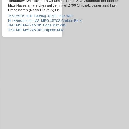
Tomahawk WIFI
schauen wir uns heute ein ATX Mainboard der oberen
Mittelklasse an, welches auf dem Intel Z790 Chipsatz basiert und Intel
Prozessoren (Rocket Lake-S) für...
Test: ASUS TUF Gaming X670E Plus WiFi
Kurzvorstellung: MSI MPG X570S Carbon EK X
Test: MSI MPG X570S Edge Max Wifi
Test: MSI MAG X570S Torpedo Max