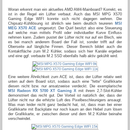
Woran erkennt man ein aktuelles AMD AM4-Mainboard? Korrekt, es
ist in der Regel ein Lüfter verbaut. Auch das MSI MPG X570
Gaming Edge WIFI konnte sich nicht dagegen wehren. Die
Chipsatz-Kühllösung ist ähnlich wie beim deutlich teureren
MSI
MEG X570 ACE
umgesetzt. Der Quirl besitzt also eine Steuerung
auf welche man mittels Profil oder individueller Kurve Einfluss
nehmen kann. Zudem pustet der Lüfter nicht nur auf ein Blech, wie
es bei manch anderem Board der Fall ist, sonder trifft auf der
Oberseite auf längliche Finnen. Dieser Bereich bildet auch die
Kontaktfläche zum M.2 Kühler, sodass sich hier Kanäle ergeben
und eine ggf. verbaute M.2 SSD ebenfalls halb aktiv gekühlt wird.
Eine weitere Ähnlichkeit zum ACE ist, dass der Lüfter relativ weit
unten auf dem Board sitzt, sodass auch eine "fette" Grafikkarte
diesen nicht bzw. nur ansatzweise verdeckt. Die exemplarische
MSI Radeon RX 5700 XT Gaming X
mit ihrem 2,7-Slot-Kühler
demonstriert das recht gut. Der Vorteil ist natürlich der, dass der
Lüfter nicht nur die erhitzte Luft des Pixelbeschleunigers ansaugt.
Was man leider nicht ganz bedacht hat, ist, dass man bei einer
Grafikkarte mit Backplate nur noch kaum an den Hebel zum lösen
der Grafikkarte, er zwischen dieser und dem M.2 Kühler beinahe
verschwindet.