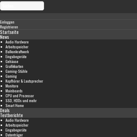
Einloggen
Registrieren
Startseite
News
Audio Hardware
Arbeitsspeicher
Balkonkraftwerk
Eingabegeräte
Gehäuse
Grafikkarten
Gaming-Stühle
Gaming
Kopfhörer & Lautsprecher
Monitore
Mainboards
CPU und Prozessor
SSD, HDDs und mehr
Smart Home
Deals
Testberichte
Audio Hardware
Arbeitsspeicher
Eingabegeräte
Datenträger