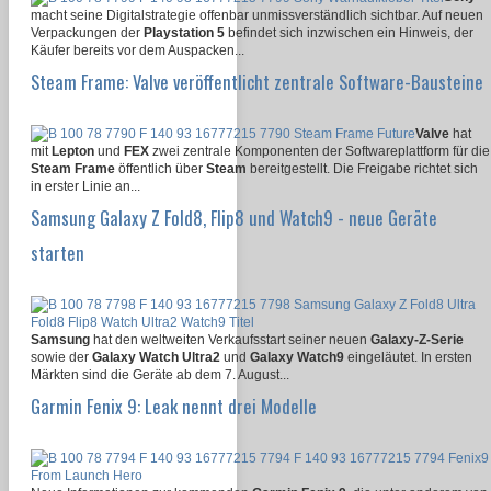
macht seine Digitalstrategie offenbar unmissverständlich sichtbar. Auf neuen
Verpackungen der
Playstation 5
befindet sich inzwischen ein Hinweis, der
Käufer bereits vor dem Auspacken...
Steam Frame: Valve veröffentlicht zentrale Software-Bausteine
Valve
hat
mit
Lepton
und
FEX
zwei zentrale Komponenten der Softwareplattform für die
Steam Frame
öffentlich über
Steam
bereitgestellt. Die Freigabe richtet sich
in erster Linie an...
Samsung Galaxy Z Fold8, Flip8 und Watch9 - neue Geräte
starten
Samsung
hat den weltweiten Verkaufsstart seiner neuen
Galaxy-Z-Serie
sowie der
Galaxy Watch Ultra2
und
Galaxy Watch9
eingeläutet. In ersten
Märkten sind die Geräte ab dem 7. August...
Garmin Fenix 9: Leak nennt drei Modelle