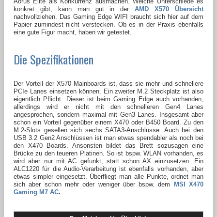
Aorus Elite als Konkurrenz ausmachen. Welche Unterschiede es
konkret gibt, kann man gut in der
AMD X570 Übersicht
nachvollziehen. Das Gaming Edge WIFI braucht sich hier auf dem
Papier zumindest nicht verstecken. Ob es in der Praxis ebenfalls
eine gute Figur macht, haben wir getestet.
Die Spezifikationen
Der Vorteil der X570 Mainboards ist, dass sie mehr und schnellere
PCIe Lanes einsetzen können. Ein zweiter M.2 Steckplatz ist also
eigentlich Pflicht. Dieser ist beim Gaming Edge auch vorhanden,
allerdings wird er nicht mit den schnelleren Gen4 Lanes
angesprochen, sondern maximal mit Gen3 Lanes. Insgesamt aber
schon ein Vorteil gegenüber einem X470 oder B450 Board. Zu den
M.2-Slots gesellen sich sechs SATA3-Anschlüsse. Auch bei den
USB 3.2 Gen2 Anschlüssen ist man etwas spendabler als noch bei
den X470 Boards. Ansonsten bildet das Brett sozusagen eine
Brücke zu den teueren Platinen. So ist bspw. WLAN vorhanden, es
wird aber nur mit AC gefunkt, statt schon AX einzusetzen. Ein
ALC1220 für die Audio-Verarbeitung ist ebenfalls vorhanden, aber
etwas simpler eingesetzt. Überfliegt man alle Punkte, ordnet man
sich aber schon mehr oder weniger über bspw. dem
MSI X470
Gaming M7 AC
.