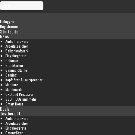
Einloggen
Registrieren
Startseite
News
Audio Hardware
Arbeitsspeicher
Balkonkraftwerk
Eingabegeräte
Gehäuse
Grafikkarten
Gaming-Stühle
Gaming
Kopfhörer & Lautsprecher
Monitore
Mainboards
CPU und Prozessor
SSD, HDDs und mehr
Smart Home
Deals
Testberichte
Audio Hardware
Arbeitsspeicher
Eingabegeräte
Datenträger