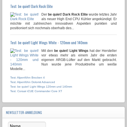
Test: be quiet! Dark Rock Elite
Der
be quiet! Dark Rock Elite
wurde letztes Jahr
als neuer High End CPU Kühler angekündigt. Er
möchte mit zahlreichen innovativen Aspekten punkten und
positioniert sich nochmals oberhalb des...
Test: be quiet! Light Wings White - 120mm und 140mm
Mit den
be quiet! Light Wings
hat der Hersteller
vor etwas mehr als einem Jahr die ersten
eigenen ARGB-Lüfter auf den Markt gebracht.
Nun wurde jene Produktreihe um weiße
Modelle...
Test: Alpenföhn Brocken 4
Test: Alpenföhn Dolomit Advanced
Test: be quiet! Light Wings 120mm und 140mm
Test: Corsair iCUE Commander Core XT
NEWSLETTER-ANMELDUNG