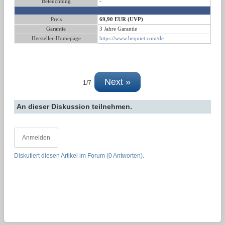
Beleuchtung
-
Preis
69,90 EUR (UVP)
Garantie
3 Jahre Garantie
Hersteller-Homepage
https://www.bequiet.com/de
Next »
1/7
An dieser Diskussion teilnehmen.
Anmelden
Diskutiert diesen Artikel im Forum (0 Antworten).