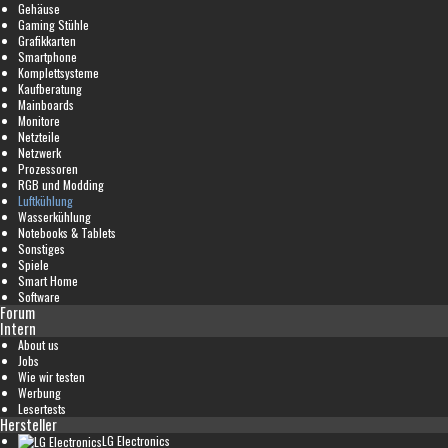
Gehäuse
Gaming Stühle
Grafikkarten
Smartphone
Komplettsysteme
Kaufberatung
Mainboards
Monitore
Netzteile
Netzwerk
Prozessoren
RGB und Modding
Luftkühlung
Wasserkühlung
Notebooks & Tablets
Sonstiges
Spiele
Smart Home
Software
Forum
Intern
About us
Jobs
Wie wir testen
Werbung
Lesertests
Hersteller
LG Electronics