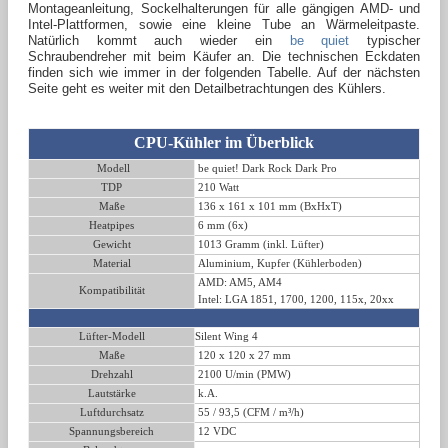
Montageanleitung, Sockelhalterungen für alle gängigen AMD- und
Intel-Plattformen, sowie eine kleine Tube an Wärmeleitpaste.
Natürlich kommt auch wieder ein
be quiet
typischer
Schraubendreher mit beim Käufer an. Die technischen Eckdaten
finden sich wie immer in der folgenden Tabelle. Auf der nächsten
Seite geht es weiter mit den Detailbetrachtungen des Kühlers.
CPU-Kühler
im Überblick
Modell
be quiet! Dark Rock Dark Pro
TDP
210 Watt
Maße
136 x 161 x 101 mm (BxHxT)
Heatpipes
6 mm (6x)
Gewicht
1013 Gramm (inkl. Lüfter)
Material
Aluminium, Kupfer (Kühlerboden)
AMD: AM5, AM4
Kompatibilität
Intel: LGA 1851, 1700, 1200, 115x, 20xx
Lüfter-Modell
Silent Wing 4
Maße
120 x 120 x 27 mm
Drehzahl
2100 U/min (PMW)
Lautstärke
k.A.
Luftdurchsatz
55 / 93,5 (CFM / m³/h)
Spannungsbereich
12 VDC