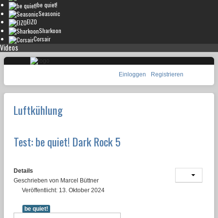
be quiet!
Seasonic
EIZO
Sharkoon
Corsair
Videos
Einloggen
Registrieren
Luftkühlung
Test: be quiet! Dark Rock 5
Details
Geschrieben von
Marcel Büttner
Veröffentlicht: 13. Oktober 2024
be quiet!