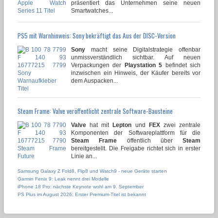
präsentiert das Unternehmen seine neuen
Smartwatches...
PS5 mit Warnhinweis: Sony bekräftigt das Aus der DISC-Version
Sony
macht seine Digitalstrategie offenbar
unmissverständlich sichtbar. Auf neuen
Verpackungen der
Playstation 5
befindet sich
inzwischen ein Hinweis, der Käufer bereits vor
dem Auspacken...
Steam Frame: Valve veröffentlicht zentrale Software-Bausteine
Valve
hat mit
Lepton
und
FEX
zwei zentrale
Komponenten der Softwareplattform für die
Steam Frame
öffentlich über
Steam
bereitgestellt. Die Freigabe richtet sich in erster
Linie an...
Samsung Galaxy Z Fold8, Flip8 und Watch9 - neue Geräte starten
Garmin Fenix 9: Leak nennt drei Modelle
iPhone 18 Pro: nächste Keynote wohl am 9. September
PS Plus im August 2026: Erster Premium-Titel ist bekannt