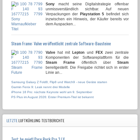
Sony
macht seine Digitalstrategie offenbar
unmissverständlich sichtbar. Auf neuen
Verpackungen der
Playstation 5
befindet sich
inzwischen ein Hinweis, der Käufer bereits vor
dem Auspacken...
Steam Frame: Valve veröffentlicht zentrale Software-Bausteine
Valve
hat mit
Lepton
und
FEX
zwei zentrale
Komponenten der Softwareplattform für die
Steam Frame
öffentlich über
Steam
bereitgestellt. Die Freigabe richtet sich in erster
Linie an...
Samsung Galaxy Z Fold8, Flip8 und Watch9 - neue Geräte starten
Garmin Fenix 9: Leak nennt drei Modelle
iPhone 18 Pro: nächste Keynote wohl am 9. September
PS Plus im August 2026: Erster Premium-Titel ist bekannt
LETZTE
LUFTKÜHLUNG TESTBERICHTE
Test: be quiet! Pure Rock Pro 3 LX