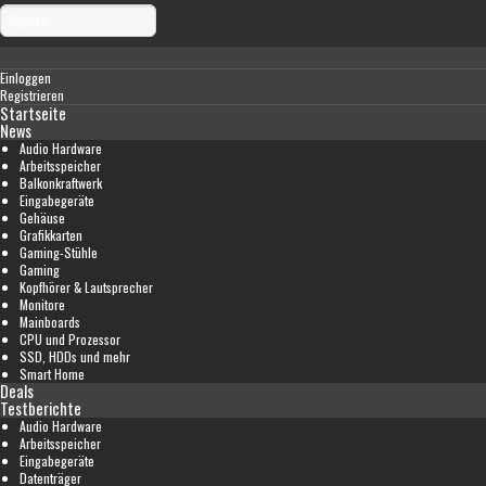
Einloggen
Registrieren
Startseite
News
Audio Hardware
Arbeitsspeicher
Balkonkraftwerk
Eingabegeräte
Gehäuse
Grafikkarten
Gaming-Stühle
Gaming
Kopfhörer & Lautsprecher
Monitore
Mainboards
CPU und Prozessor
SSD, HDDs und mehr
Smart Home
Deals
Testberichte
Audio Hardware
Arbeitsspeicher
Eingabegeräte
Datenträger