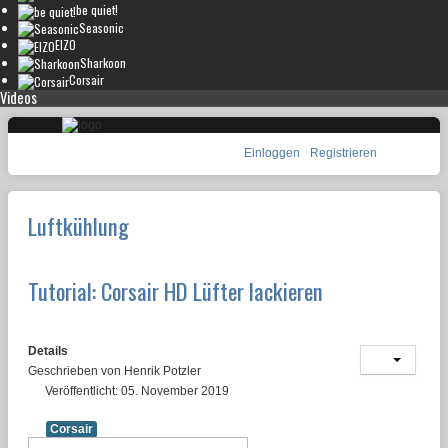
be quiet!
Seasonic
EIZO
Sharkoon
Corsair
Videos
Einloggen
Registrieren
Luftkühlung
Tutorial: Corsair HD Lüfter lackieren
Details
Geschrieben von
Henrik Potzler
Veröffentlicht: 05. November 2019
Corsair