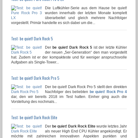
Die Luftkühler-Serie aus dem Hause be quiet!
wurden innerhalb der letzten Monate komplett
überarbeitet und gleich mehrere Nachfolger
vorgestellt. Primär handelte es sich dabei um die...
Test: be quiet! Dark Rock 5
Der
be quiet! Dark Rock 5
ist der letzte Kühler
der neuen „5er-Generation“ den man vorgestellt
hat. Zudem ist er der kompakteste und für weniger anspruchsvolle
Aufgaben als Single-Tower...
Test: be quiet! Dark Rock Pro 5
Der be quiet! Dark Rock Pro 5 stellt den direkten
Nachfolger des beliebten
be quiet! Rock Pro 4
dar, den wir bereits 2018 im Test hatten. Einher ging auch die
Vorstellung des nochmals...
Test: be quiet! Dark Rock Elite
Der
be quiet! Dark Rock Elite
wurde letztes Jahr
als neuer High End CPU Kühler angekündigt. Er
möchte mit zahlreichen innovativen Aspekten punkten und