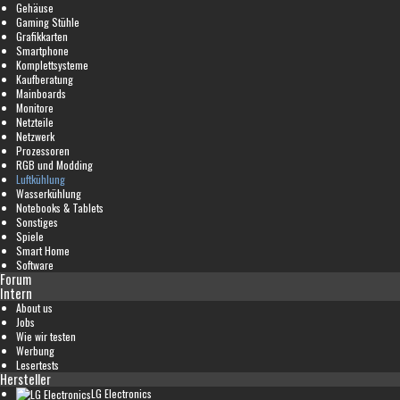
Gehäuse
Gaming Stühle
Grafikkarten
Smartphone
Komplettsysteme
Kaufberatung
Mainboards
Monitore
Netzteile
Netzwerk
Prozessoren
RGB und Modding
Luftkühlung
Wasserkühlung
Notebooks & Tablets
Sonstiges
Spiele
Smart Home
Software
Forum
Intern
About us
Jobs
Wie wir testen
Werbung
Lesertests
Hersteller
LG Electronics