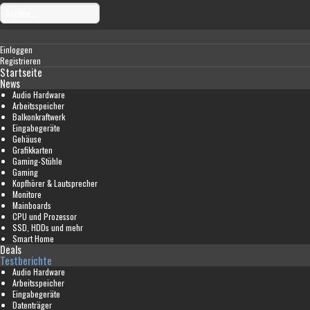
Einloggen
Registrieren
Startseite
News
Audio Hardware
Arbeitsspeicher
Balkonkraftwerk
Eingabegeräte
Gehäuse
Grafikkarten
Gaming-Stühle
Gaming
Kopfhörer & Lautsprecher
Monitore
Mainboards
CPU und Prozessor
SSD, HDDs und mehr
Smart Home
Deals
Testberichte
Audio Hardware
Arbeitsspeicher
Eingabegeräte
Datenträger