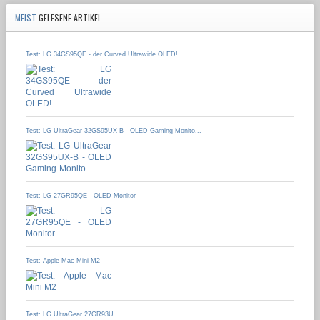
MEIST
GELESENE ARTIKEL
Test: LG 34GS95QE - der Curved Ultrawide OLED!
Test: LG UltraGear 32GS95UX-B - OLED Gaming-Monito...
Test: LG 27GR95QE - OLED Monitor
Test: Apple Mac Mini M2
Test: LG UltraGear 27GR93U