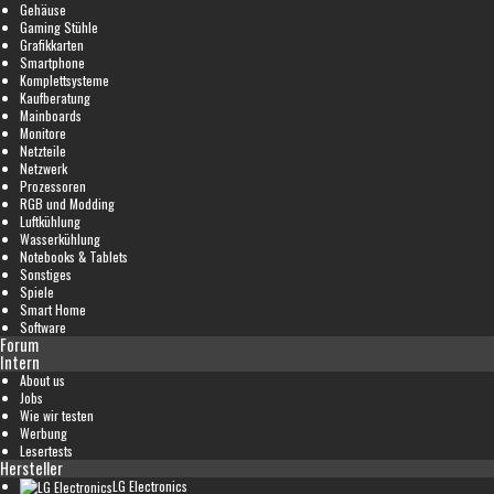
Gehäuse
Gaming Stühle
Grafikkarten
Smartphone
Komplettsysteme
Kaufberatung
Mainboards
Monitore
Netzteile
Netzwerk
Prozessoren
RGB und Modding
Luftkühlung
Wasserkühlung
Notebooks & Tablets
Sonstiges
Spiele
Smart Home
Software
Forum
Intern
About us
Jobs
Wie wir testen
Werbung
Lesertests
Hersteller
LG Electronics