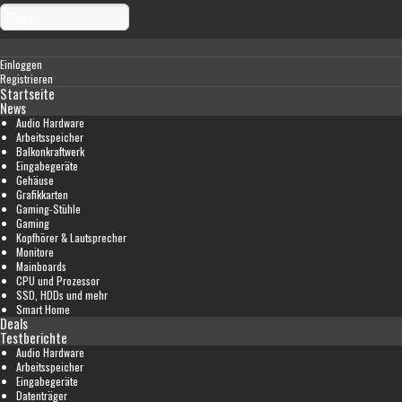
Einloggen
Registrieren
Startseite
News
Audio Hardware
Arbeitsspeicher
Balkonkraftwerk
Eingabegeräte
Gehäuse
Grafikkarten
Gaming-Stühle
Gaming
Kopfhörer & Lautsprecher
Monitore
Mainboards
CPU und Prozessor
SSD, HDDs und mehr
Smart Home
Deals
Testberichte
Audio Hardware
Arbeitsspeicher
Eingabegeräte
Datenträger