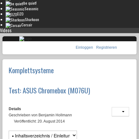
be quiet!
Seasonic
EIZO
Sharkoon
Corsair
Videos
Einloggen
Registrieren
Komplettsysteme
Test: ASUS Chromebox (M076U)
Details
Geschrieben von
Benjamin Hollmann
Veröffentlicht: 20. August 2014