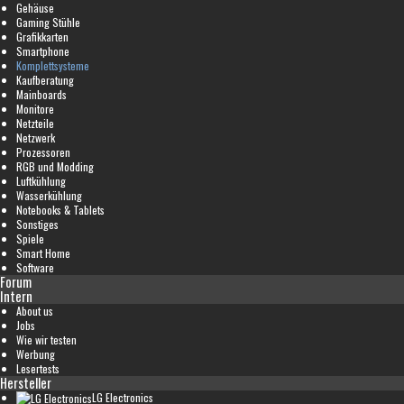
Gehäuse
Gaming Stühle
Grafikkarten
Smartphone
Komplettsysteme
Kaufberatung
Mainboards
Monitore
Netzteile
Netzwerk
Prozessoren
RGB und Modding
Luftkühlung
Wasserkühlung
Notebooks & Tablets
Sonstiges
Spiele
Smart Home
Software
Forum
Intern
About us
Jobs
Wie wir testen
Werbung
Lesertests
Hersteller
LG Electronics