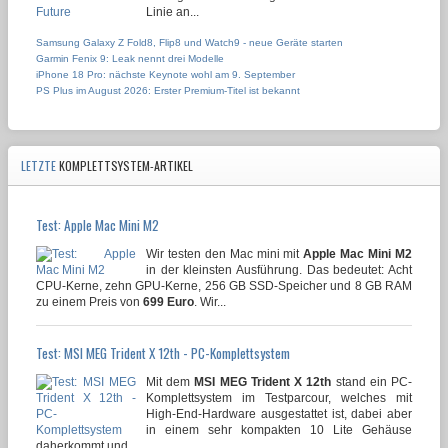
Linie an...
Samsung Galaxy Z Fold8, Flip8 und Watch9 - neue Geräte starten
Garmin Fenix 9: Leak nennt drei Modelle
iPhone 18 Pro: nächste Keynote wohl am 9. September
PS Plus im August 2026: Erster Premium-Titel ist bekannt
LETZTE
KOMPLETTSYSTEM-ARTIKEL
Test: Apple Mac Mini M2
Wir testen den Mac mini mit
Apple Mac Mini M2
in der kleinsten Ausführung. Das bedeutet: Acht
CPU-Kerne, zehn GPU-Kerne, 256 GB SSD-Speicher und 8 GB RAM
zu einem Preis von
699 Euro
. Wir...
Test: MSI MEG Trident X 12th - PC-Komplettsystem
Mit dem
MSI MEG Trident X 12th
stand ein PC-
Komplettsystem im Testparcour, welches mit
High-End-Hardware ausgestattet ist, dabei aber
in einem sehr kompakten 10 Lite Gehäuse
daherkommt und...