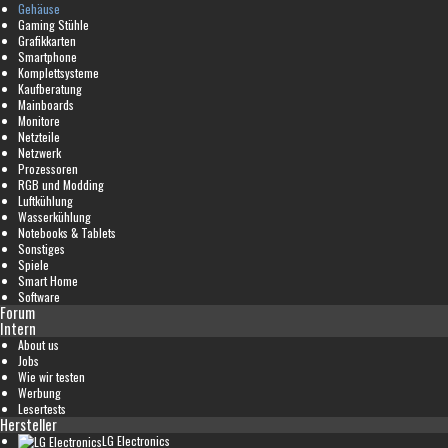
Gehäuse
Gaming Stühle
Grafikkarten
Smartphone
Komplettsysteme
Kaufberatung
Mainboards
Monitore
Netzteile
Netzwerk
Prozessoren
RGB und Modding
Luftkühlung
Wasserkühlung
Notebooks & Tablets
Sonstiges
Spiele
Smart Home
Software
Forum
Intern
About us
Jobs
Wie wir testen
Werbung
Lesertests
Hersteller
LG Electronics