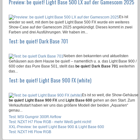
Preview: be quiet! Light Base 500 LX auf der Gamescom 2025
Es ist
wieder so weit, mit dem be quiet! Light Base 500 FX wurde ein weiteres
Show-Case auf der Gamescom 2025 angekündigt. Dieses kommt in zwei
Farben und drei Ausführungen. Wir haben im...
Test: be quiet! Dark Base 701
Neben den bekannten und aktuellsten
Gehäusen aus dem Hause be quiet! – namentlich u. a. das Light Base 900 /
600 oder das Pure Base 501, stellt das
be quiet! Dark Base 701
weiterhin
das...
Test: be quiet! Light Base 900 FX (white)
Es ist so weit, die Show-Gehäuse
be quiet! Light Base 900 FX
und
Light Base 600
gehen an den Start. Zum
Verkaufsstart haben wir uns das größere Modell der beiden „Aquarien“
genau...
Test: MSI Gungnir 300R Airflow
Test: NZXT H7 Flow RGB - mehr Weiß geht nicht!
XXL-Preview: be quiet! Light Base 900 & Light Base 600
Test: NZXT H6 Flow RGB