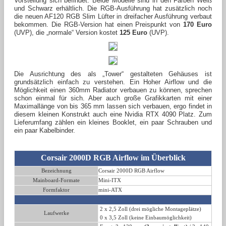
Vorstellung sich befindet. Beide Modelle sind in den Farben Weiß
und Schwarz erhältlich. Die RGB-Ausführung hat zusätzlich noch
die neuen AF120 RGB Slim Lüfter in dreifacher Ausführung verbaut
bekommen. Die RGB-Version hat einen Preispunkt von
170 Euro
(UVP), die „normale“ Version kostet
125 Euro
(UVP).
Die Ausrichtung des als „Tower“ gestalteten Gehäuses ist
grundsätzlich einfach zu verstehen. Ein Hoher Airflow und die
Möglichkeit einen 360mm Radiator verbauen zu können, sprechen
schon einmal für sich. Aber auch große Grafikkarten mit einer
Maximallänge von bis 365 mm lassen sich verbauen, ergo findet
in
diesem kleinen Konstrukt
auch eine Nvidia RTX 4090 Platz. Zum
Lieferumfang zählen ein kleines Booklet, ein paar Schrauben und
ein paar Kabelbinder.
Corsair 2000D RGB Airflow
im Überblick
Bezeichnung
Corsair 2000D RGB Airflow
Mainboard-Formate
Mini-ITX
Formfaktor
mini-ATX
2 x 2,5 Zoll (drei mögliche Montageplätze)
Laufwerke
0 x 3,5 Zoll
(keine Einbaumöglichkeit)