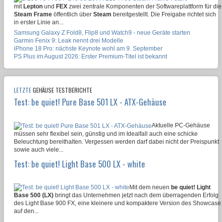
mit
Lepton
und
FEX
zwei zentrale Komponenten der Softwareplattform für die
Steam Frame
öffentlich über
Steam
bereitgestellt. Die Freigabe richtet sich
in erster Linie an...
Samsung Galaxy Z Fold8, Flip8 und Watch9 - neue Geräte starten
Garmin Fenix 9: Leak nennt drei Modelle
iPhone 18 Pro: nächste Keynote wohl am 9. September
PS Plus im August 2026: Erster Premium-Titel ist bekannt
LETZTE
GEHÄUSE TESTBERICHTE
Test: be quiet! Pure Base 501 LX - ATX-Gehäuse
Aktuelle PC-Gehäuse
müssen sehr flexibel sein, günstig und im Idealfall auch eine schicke
Beleuchtung bereithalten. Vergessen werden darf dabei nicht der Preispunkt
sowie auch viele...
Test: be quiet! Light Base 500 LX - white
Mit dem neuen
be quiet! Light
Base 500 (LX)
bringt das Unternehmen jetzt nach dem überragenden Erfolg
des Light Base 900 FX, eine kleinere und kompaktere Version des Showcase
auf den...