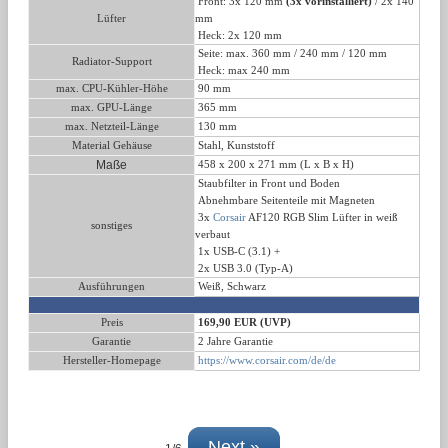
Front:
3x 120 mm
(3x vorinstalliert)
/
2x 140
Lüfter
mm
Heck:
2x 120 mm
Seite:
max. 360 mm / 240 mm
/ 120 mm
Radiator-Support
Heck: max 240 mm
max. CPU-Kühler-Höhe
90 mm
max. GPU-Länge
365 mm
max. Netzteil-Länge
130 mm
Material Gehäuse
Stahl, Kunststoff
Maße
458 x 200 x 271 mm (L x B x H)
Staubfilter in Front und Boden
Abnehmbare Seitenteile mit Magneten
3x
Corsair
AF120 RGB Slim Lüfter in weiß
sonstiges
verbaut
1x USB-C (3.1) +
2x USB 3.0 (Typ-A)
Ausführungen
Weiß,
Schwarz
Preis
169,90 EUR (UVP)
Garantie
2 Jahre Garantie
Hersteller-Homepage
https://www.corsair.com/de/de
Next »