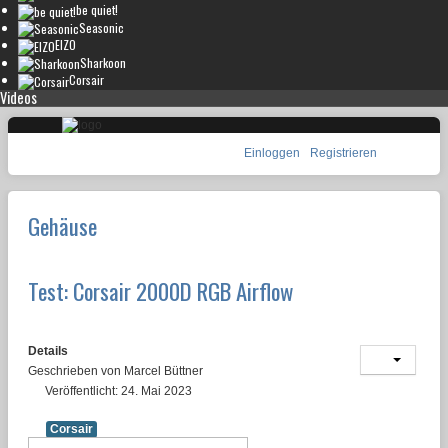
be quiet!
Seasonic
EIZO
Sharkoon
Corsair
Videos
Einloggen
Registrieren
Gehäuse
Test: Corsair 2000D RGB Airflow
Details
Geschrieben von
Marcel Büttner
Veröffentlicht: 24. Mai 2023
Corsair