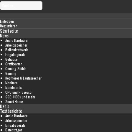
Einloggen
Registrieren
Startseite
News
Audio Hardware
Arbeitsspeicher
Balkonkraftwerk
Eingabegeräte
Gehäuse
Grafikkarten
Gaming-Stühle
Gaming
Kopfhörer & Lautsprecher
Monitore
Mainboards
CPU und Prozessor
SSD, HDDs und mehr
Smart Home
Deals
Testberichte
Audio Hardware
Arbeitsspeicher
Eingabegeräte
Datenträger