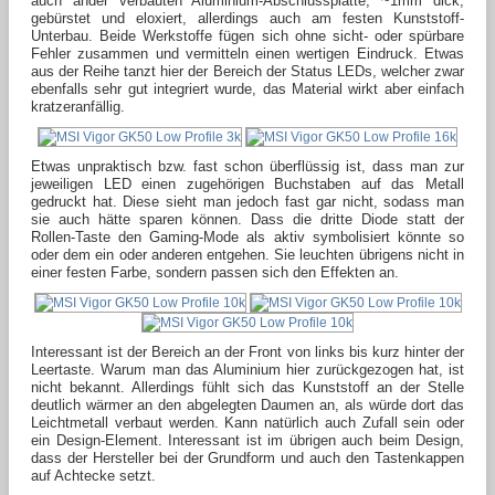
auch ander verbauten Aluminium-Abschlussplatte, ~1mm dick,
gebürstet und eloxiert, allerdings auch am festen Kunststoff-
Unterbau. Beide Werkstoffe fügen sich ohne sicht- oder spürbare
Fehler zusammen und vermitteln einen wertigen Eindruck. Etwas
aus der Reihe tanzt hier der Bereich der Status LEDs, welcher zwar
ebenfalls sehr gut integriert wurde, das Material wirkt aber einfach
kratzeranfällig.
Etwas unpraktisch bzw. fast schon überflüssig ist, dass man zur
jeweiligen LED einen zugehörigen Buchstaben auf das Metall
gedruckt hat. Diese sieht man jedoch fast gar nicht, sodass man
sie auch hätte sparen können. Dass die dritte Diode statt der
Rollen-Taste den Gaming-Mode als aktiv symbolisiert könnte so
oder dem ein oder anderen entgehen. Sie leuchten übrigens nicht in
einer festen Farbe, sondern passen sich den Effekten an.
Interessant ist der Bereich an der Front von links bis kurz hinter der
Leertaste. Warum man das Aluminium hier zurückgezogen hat, ist
nicht bekannt. Allerdings fühlt sich das Kunststoff an der Stelle
deutlich wärmer an den abgelegten Daumen an, als würde dort das
Leichtmetall verbaut werden. Kann natürlich auch Zufall sein oder
ein Design-Element. Interessant ist im übrigen auch beim Design,
dass der Hersteller bei der Grundform und auch den Tastenkappen
auf Achtecke setzt.