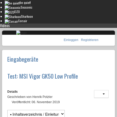
be quiet!
Seasonic
EIZO
Sharkoon
Corsair
Videos
Einloggen
Registrieren
Eingabegeräte
Test: MSI Vigor GK50 Low Profile
Details
Geschrieben von
Henrik Potzler
Veröffentlicht: 06. November 2019