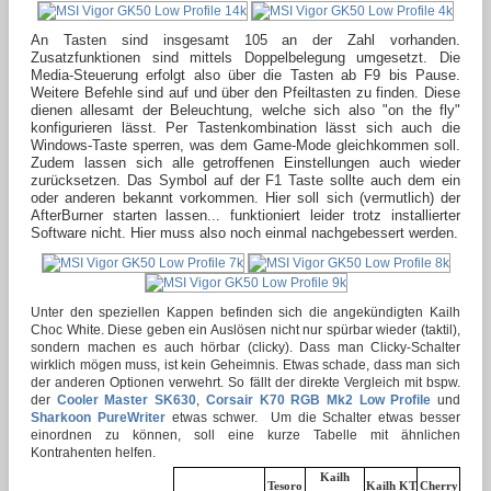
An Tasten sind insgesamt 105 an der Zahl vorhanden.
Zusatzfunktionen sind mittels Doppelbelegung umgesetzt. Die
Media-Steuerung erfolgt also über die Tasten ab F9 bis Pause.
Weitere Befehle sind auf und über den Pfeiltasten zu finden. Diese
dienen allesamt der Beleuchtung, welche sich also "on the fly"
konfigurieren lässt. Per Tastenkombination lässt sich auch die
Windows-Taste sperren, was dem Game-Mode gleichkommen soll.
Zudem lassen sich alle getroffenen Einstellungen auch wieder
zurücksetzen. Das Symbol auf der F1 Taste sollte auch dem ein
oder anderen bekannt vorkommen. Hier soll sich (vermutlich) der
AfterBurner starten lassen... funktioniert leider trotz installierter
Software nicht. Hier muss also noch einmal nachgebessert werden.
Unter den speziellen Kappen befinden sich die angekündigten Kailh
Choc White. Diese geben ein Auslösen nicht nur spürbar wieder (taktil),
sondern machen es auch hörbar (clicky). Dass man Clicky-Schalter
wirklich mögen muss, ist kein Geheimnis. Etwas schade, dass man sich
der anderen Optionen verwehrt. So fällt der direkte Vergleich mit bspw.
der
Cooler Master SK630
,
Corsair K70 RGB Mk2 Low Profile
und
Sharkoon PureWriter
etwas schwer. Um die Schalter etwas besser
einordnen zu können, soll eine kurze Tabelle mit ähnlichen
Kontrahenten helfen.
Kailh
Tesoro
Kailh KT
Cherry