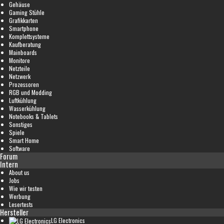
Gehäuse
Gaming Stühle
Grafikkarten
Smartphone
Komplettsysteme
Kaufberatung
Mainboards
Monitore
Netzteile
Netzwerk
Prozessoren
RGB und Modding
Luftkühlung
Wasserkühlung
Notebooks & Tablets
Sonstiges
Spiele
Smart Home
Software
Forum
Intern
About us
Jobs
Wie wir testen
Werbung
Lesertests
Hersteller
LG Electronics