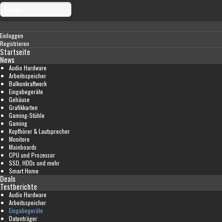
Einloggen
Registrieren
Startseite
News
Audio Hardware
Arbeitsspeicher
Balkonkraftwerk
Eingabegeräte
Gehäuse
Grafikkarten
Gaming-Stühle
Gaming
Kopfhörer & Lautsprecher
Monitore
Mainboards
CPU und Prozessor
SSD, HDDs und mehr
Smart Home
Deals
Testberichte
Audio Hardware
Arbeitsspeicher
Eingabegeräte
Datenträger