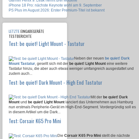
Garmin Fenix 9: Leak nennt drei Modelle
iPhone 18 Pro: nächste Keynote wohl am 9. September
PS Plus im August 2026: Erster Premium-Titel ist bekannt
LETZTE
EINGABEGERÄTE
TESTBERICHTE
Test: be quiet! Light Mount - Tastatur
Neben der neuen
be quiet! Dark
Mount Tastatur
, gesellt sich mit der
be quiet! Light Mount
eine weitere
Tastatur hinzu, die aber auch etwas weniger umfangreich ausgestattet und
zudem auch...
Test: be quiet! Dark Mount - High End Tastatur
Mit der
be quiet! Dark
Mount
und
be quiet! Light Mount
lanciert das Unternehmen aus Hamburg
nun erstmals Peripherie-Gerät im High-End-Segment. Vordergründig soll es
in diesem Artikel um die Dark...
Test: Corsair K65 Pro Mini
Die
Corsair K65 Pro Mini
stellt die nächste