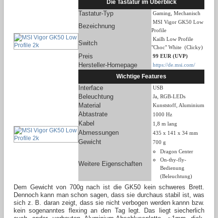
Die Tastatur im Überblick
Tastatur-Typ
Gaming, Mechanisch
MSI Vigor GK50 Low
Bezeichnung
Profile
Kailh Low Profile
Switch
"Choc" White (Clicky)
Preis
99 EUR (UVP)
Hersteller-Homepage
https://de.msi.com/
Wichtige Features
Interface
USB
Beleuchtung
Ja, RGB-LEDs
Material
Kunststoff, Aluminium
Abtastrate
1000 Hz
Kabel
1,8 m lang
Abmessungen
435 x 141 x 34 mm
Gewicht
700 g
Dragon Center
On-thy-fly-
Weitere Eigenschaften
Bedienung
(Beleuchtung)
Dem Gewicht von 700g nach ist die GK50 kein schweres Brett.
Dennoch kann man schon sagen, dass sie durchaus stabil ist, was
sich z. B. daran zeigt, dass sie nicht verbogen werden kannn bzw.
kein sogenanntes flexing an den Tag legt. Das liegt siecherlich