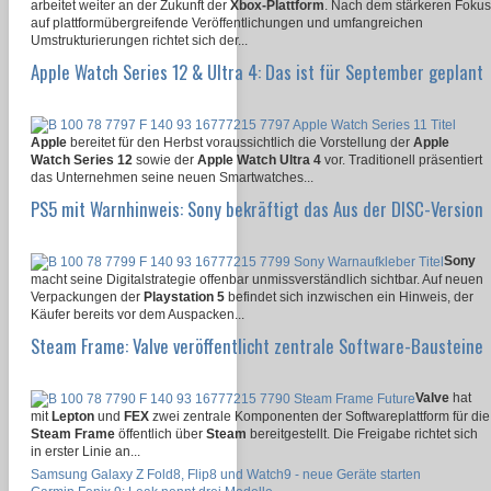
arbeitet weiter an der Zukunft der
Xbox-Plattform
. Nach dem stärkeren Fokus
auf plattformübergreifende Veröffentlichungen und umfangreichen
Umstrukturierungen richtet sich der...
Apple Watch Series 12 & Ultra 4: Das ist für September geplant
Apple
bereitet für den Herbst voraussichtlich die Vorstellung der
Apple
Watch Series 12
sowie der
Apple Watch Ultra 4
vor. Traditionell präsentiert
das Unternehmen seine neuen Smartwatches...
PS5 mit Warnhinweis: Sony bekräftigt das Aus der DISC-Version
Sony
macht seine Digitalstrategie offenbar unmissverständlich sichtbar. Auf neuen
Verpackungen der
Playstation 5
befindet sich inzwischen ein Hinweis, der
Käufer bereits vor dem Auspacken...
Steam Frame: Valve veröffentlicht zentrale Software-Bausteine
Valve
hat
mit
Lepton
und
FEX
zwei zentrale Komponenten der Softwareplattform für die
Steam Frame
öffentlich über
Steam
bereitgestellt. Die Freigabe richtet sich
in erster Linie an...
Samsung Galaxy Z Fold8, Flip8 und Watch9 - neue Geräte starten