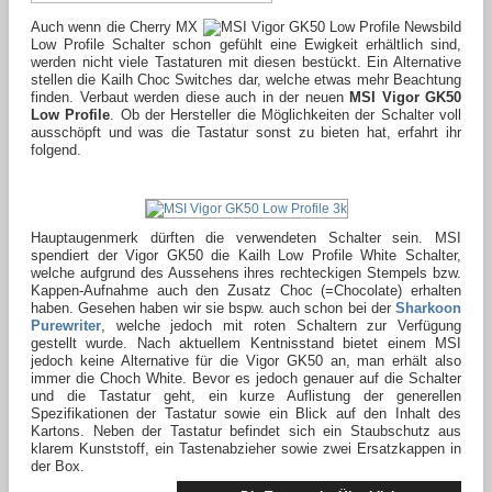
Auch wenn die Cherry MX
Low Profile Schalter schon gefühlt eine Ewigkeit erhältlich sind,
werden nicht viele Tastaturen mit diesen bestückt. Ein Alternative
stellen die Kailh Choc Switches dar, welche etwas mehr Beachtung
finden. Verbaut werden diese auch in der neuen
MSI Vigor GK50
Low Profile
.
Ob der Hersteller die Möglichkeiten der Schalter voll
ausschöpft und was die Tastatur sonst zu bieten hat, erfahrt ihr
folgend.
Hauptaugenmerk dürften die verwendeten Schalter sein. MSI
spendiert der Vigor GK50 die Kailh Low Profile White Schalter,
welche aufgrund des Aussehens ihres rechteckigen Stempels bzw.
Kappen-Aufnahme auch den Zusatz Choc (=Chocolate) erhalten
haben. Gesehen haben wir sie bspw. auch schon bei der
Sharkoon
Purewriter
, welche jedoch mit roten Schaltern zur Verfügung
gestellt wurde. Nach aktuellem Kentnisstand bietet einem MSI
jedoch keine Alternative für die Vigor GK50 an, man erhält also
immer die Choch White. Bevor es jedoch genauer auf die Schalter
und die Tastatur geht, ein kurze Auflistung der generellen
Spezifikationen der Tastatur sowie ein Blick auf den Inhalt des
Kartons. Neben der Tastatur befindet sich ein Staubschutz aus
klarem Kunststoff, ein Tastenabzieher sowie zwei Ersatzkappen in
der Box.