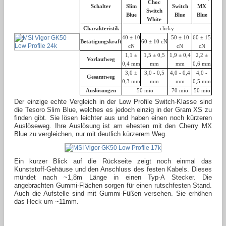
Choc
Schalter
Slim
Switch
MX
Switch
Blue
Blue
Blue
White
Charakteristik
clicky
40 ± 10
50 ± 10
60 ± 15
Betätigungskraft
60 ± 10 cN
cN
cN
cN
1,1 ±
1,5 ± 0,5
1,9 ± 0,4
2,2 ±
Vorlaufweg
0,4 mm
mm
mm
0,6 mm
3,0
±
3,0 - 0,5
4,0 - 0,4
4,0 -
Gesamtweg
0,3 mm
mm
mm
0,5 mm
Auslösungen
50 mio
70 mio
50 mio
Der einzige echte Vergleich in der Low Profile Switch-Klasse sind
die Tesoro Slim Blue, welches es jedoch einzig in der Gram XS zu
finden gibt. Sie lösen leichter aus und haben einen noch kürzeren
Auslöseweg. Ihre Auslösung ist am ehesten mit den Cherry MX
Blue zu vergleichen, nur mit deutlich kürzerem Weg.
Ein kurzer Blick auf die Rückseite zeigt noch einmal das
Kunststoff-Gehäuse und den Anschluss des festen Kabels. Dieses
mündet nach ~1,8m Länge in einen Typ-A Stecker. Die
angebrachten Gummi-Flächen sorgen für einen rutschfesten Stand.
Auch die Aufstelle sind mit Gummi-Füßen versehen. Sie erhöhen
das Heck um ~11mm.