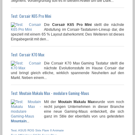
Segment. Vordergründig soll es in diesem Artikel um die Dark...
Test: Corsair K65 Pro Mini
Die
Corsair K65 Pro Mini
stellt die nächste
Abstufung im Corsair-Tastaturen-Lineup dar, die
speziell mit einem 65 % Layout daherkommt. Des Weiteren ist dieses
Eingabegerät mit den...
Test: Corsair K70 Max
Die Corsair K70 Max Gaming Tastatur stellt die
nächste Evolutionsstufe im Hause Corsair dar
und bringt gleich etliche, wirklich spannende Neuheiten auf den
Markt. Neben einem...
Test: Moutain Makalu Max - modulare Gaming-Maus
Mit der
Moutain Makalu Max
wurde vom noch
recht jungen Unternehmen in dieser Branche
eine neue Gaming-Maus entwickelt, die sich
ganz im Stile der ebenfalls von uns getesteten
Mountain
...
Test: ASUS ROG Strix Flare II Animate