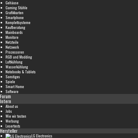
Gehäuse
Gaming Stühle
Grafikkarten
Smartphone
Komplettsysteme
Kaufberatung
Mainboards
Monitore
Netzteile
Netzwerk
Prozessoren
RGB und Modding
Luftkühlung
Wasserkühlung
Notebooks & Tablets
Sonstiges
Spiele
Smart Home
Software
Forum
Intern
About us
Jobs
Wie wir testen
Werbung
Lesertests
Hersteller
LG Electronics