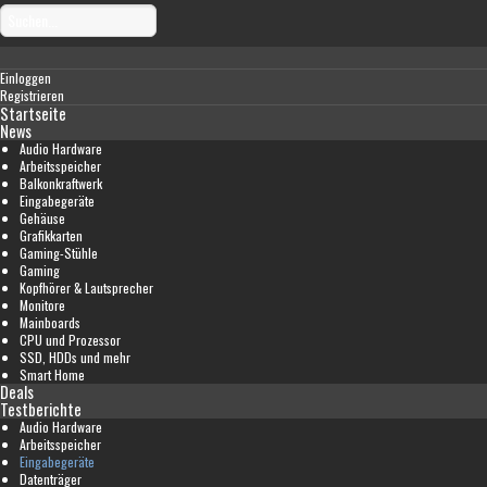
Einloggen
Registrieren
Startseite
News
Audio Hardware
Arbeitsspeicher
Balkonkraftwerk
Eingabegeräte
Gehäuse
Grafikkarten
Gaming-Stühle
Gaming
Kopfhörer & Lautsprecher
Monitore
Mainboards
CPU und Prozessor
SSD, HDDs und mehr
Smart Home
Deals
Testberichte
Audio Hardware
Arbeitsspeicher
Eingabegeräte
Datenträger