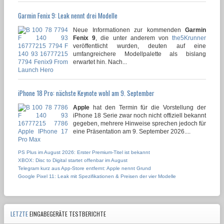
Garmin Fenix 9: Leak nennt drei Modelle
Neue Informationen zur kommenden
Garmin
Fenix 9
, die unter anderem von
the5Krunner
veröffentlicht wurden, deuten auf eine
umfangreichere Modellpalette als bislang
erwartet hin. Nach...
iPhone 18 Pro: nächste Keynote wohl am 9. September
Apple
hat den Termin für die Vorstellung der
iPhone 18 Serie zwar noch nicht offiziell bekannt
gegeben, mehrere Hinweise sprechen jedoch für
eine Präsentation am 9. September 2026....
PS Plus im August 2026: Erster Premium-Titel ist bekannt
XBOX: Disc to Digital startet offenbar im August
Telegram kurz aus App-Store entfernt: Apple nennt Grund
Google Pixel 11: Leak mit Spezifikationen & Preisen der vier Modelle
LETZTE
EINGABEGERÄTE TESTBERICHTE