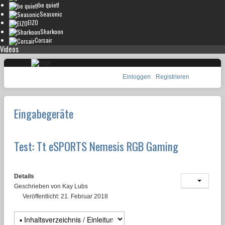
be quiet!
Seasonic
EIZO
Sharkoon
Corsair
Videos
Einloggen
Registrieren
Eingabegeräte
Test: Tt eSPORTS Nemesis RGB Gaming
Details
Geschrieben von
Kay Lubs
Veröffentlicht: 21. Februar 2018