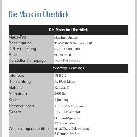
Die Maus im Überblick
Die Maus im Überblick
Maus-Typ
Gaming, Optisch
Bezeichnung
Tt eSPORTS Nemesis RGB
DPI Einstellung
bis zu 12.000 DPI
Preis
ca. 60 EUR
Hersteller-Homepage
www.TteSports.de
Wichtige Features
Interface
USB 2.0
Beleuchtung
Ja, RGB-LEDs
Material
Kunststoff
Abtastrate
2000Hz
Kabel
1,8m lang
Abmessungen
111 × 88,5 × 39 mm
Sensor
Pixart PMW 3360
Onboard-Speicher
12-Zusatztasten
Weitere Eigenschaften
einstellbare Beleuchtung
5 Gaming-Profile