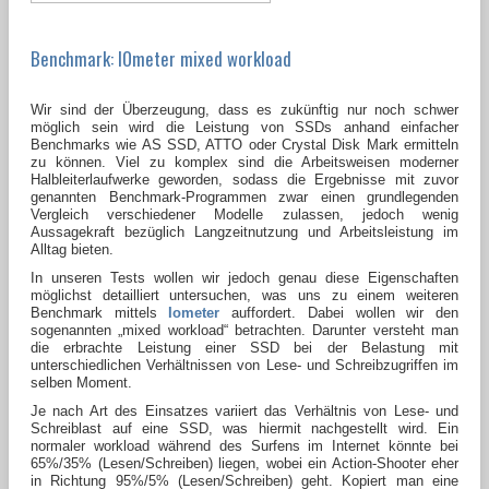
Benchmark: IOmeter mixed workload
Wir sind der Überzeugung, dass es zukünftig nur noch schwer
möglich sein wird die Leistung von SSDs anhand einfacher
Benchmarks wie AS SSD, ATTO oder Crystal Disk Mark ermitteln
zu können. Viel zu komplex sind die Arbeitsweisen moderner
Halbleiterlaufwerke geworden, sodass die Ergebnisse mit zuvor
genannten Benchmark-Programmen zwar einen grundlegenden
Vergleich verschiedener Modelle zulassen, jedoch wenig
Aussagekraft bezüglich Langzeitnutzung und Arbeitsleistung im
Alltag bieten.
In unseren Tests wollen wir jedoch genau diese Eigenschaften
möglichst detailliert untersuchen, was uns zu einem weiteren
Benchmark mittels
Iometer
auffordert. Dabei wollen wir den
sogenannten „mixed workload“ betrachten. Darunter versteht man
die erbrachte Leistung einer SSD bei der Belastung mit
unterschiedlichen Verhältnissen von Lese- und Schreibzugriffen im
selben Moment.
Je nach Art des Einsatzes variiert das Verhältnis von Lese- und
Schreiblast auf eine SSD, was hiermit nachgestellt wird. Ein
normaler workload während des Surfens im Internet könnte bei
65%/35% (Lesen/Schreiben) liegen, wobei ein Action-Shooter eher
in Richtung 95%/5% (Lesen/Schreiben) geht. Kopiert man eine