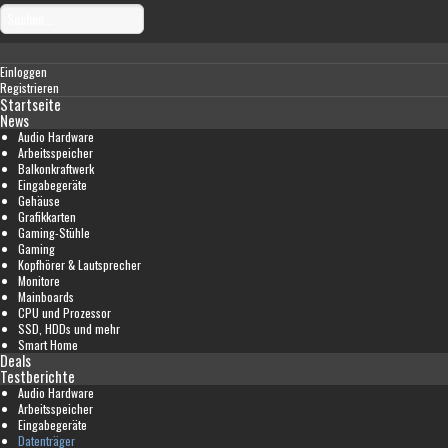
Einloggen
Registrieren
Startseite
News
Audio Hardware
Arbeitsspeicher
Balkonkraftwerk
Eingabegeräte
Gehäuse
Grafikkarten
Gaming-Stühle
Gaming
Kopfhörer & Lautsprecher
Monitore
Mainboards
CPU und Prozessor
SSD, HDDs und mehr
Smart Home
Deals
Testberichte
Audio Hardware
Arbeitsspeicher
Eingabegeräte
Datenträger