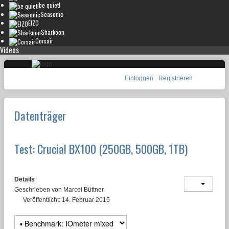
be quiet!
Seasonic
EIZO
Sharkoon
Corsair
Videos
Einloggen
Registrieren
Datenträger
Test: Crucial BX100 (250GB, 500GB, 1TB)
Details
Geschrieben von
Marcel Büttner
Veröffentlicht: 14. Februar 2015