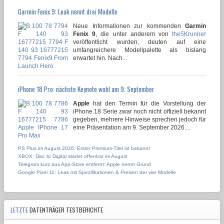
Garmin Fenix 9: Leak nennt drei Modelle
Neue Informationen zur kommenden
Garmin
Fenix 9
, die unter anderem von
the5Krunner
veröffentlicht wurden, deuten auf eine
umfangreichere Modellpalette als bislang
erwartet hin. Nach...
iPhone 18 Pro: nächste Keynote wohl am 9. September
Apple
hat den Termin für die Vorstellung der
iPhone 18 Serie zwar noch nicht offiziell bekannt
gegeben, mehrere Hinweise sprechen jedoch für
eine Präsentation am 9. September 2026....
PS Plus im August 2026: Erster Premium-Titel ist bekannt
XBOX: Disc to Digital startet offenbar im August
Telegram kurz aus App-Store entfernt: Apple nennt Grund
Google Pixel 11: Leak mit Spezifikationen & Preisen der vier Modelle
LETZTE
DATENTRÄGER TESTBERICHTE