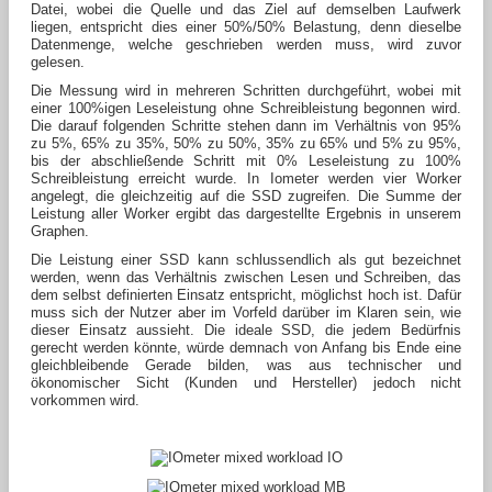
Datei, wobei die Quelle und das Ziel auf demselben Laufwerk
liegen, entspricht dies einer 50%/50% Belastung, denn dieselbe
Datenmenge, welche geschrieben werden muss, wird zuvor
gelesen.
Die Messung wird in mehreren Schritten durchgeführt, wobei mit
einer 100%igen Leseleistung ohne Schreibleistung begonnen wird.
Die darauf folgenden Schritte stehen dann im Verhältnis von 95%
zu 5%, 65% zu 35%, 50% zu 50%, 35% zu 65% und 5% zu 95%,
bis der abschließende Schritt mit 0% Leseleistung zu 100%
Schreibleistung erreicht wurde. In Iometer werden vier Worker
angelegt, die gleichzeitig auf die SSD zugreifen. Die Summe der
Leistung aller Worker ergibt das dargestellte Ergebnis in unserem
Graphen.
Die Leistung einer SSD kann schlussendlich als gut bezeichnet
werden, wenn das Verhältnis zwischen Lesen und Schreiben, das
dem selbst definierten Einsatz entspricht, möglichst hoch ist. Dafür
muss sich der Nutzer aber im Vorfeld darüber im Klaren sein, wie
dieser Einsatz aussieht. Die ideale SSD, die jedem Bedürfnis
gerecht werden könnte, würde demnach von Anfang bis Ende eine
gleichbleibende Gerade bilden, was aus technischer und
ökonomischer Sicht (Kunden und Hersteller) jedoch nicht
vorkommen wird.