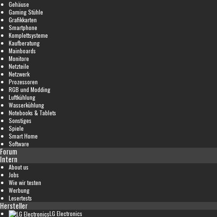
Gehäuse
Gaming Stühle
Grafikkarten
Smartphone
Komplettsysteme
Kaufberatung
Mainboards
Monitore
Netzteile
Netzwerk
Prozessoren
RGB und Modding
Luftkühlung
Wasserkühlung
Notebooks & Tablets
Sonstiges
Spiele
Smart Home
Software
Forum
Intern
About us
Jobs
Wie wir testen
Werbung
Lesertests
Hersteller
LG Electronics