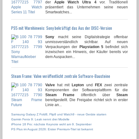
der
Apple Watch Ultra 4
vor. Traditionell
präsentiert das Unternehmen seine neuen
Smartwatches...
PS5 mit Warnhinweis: Sony bekräftigt das Aus der DISC-Version
Sony
macht seine Digitalstrategie offenbar
unmissverständlich sichtbar. Auf neuen
Verpackungen der
Playstation 5
befindet sich
inzwischen ein Hinweis, der Käufer bereits vor
dem Auspacken...
Steam Frame: Valve veröffentlicht zentrale Software-Bausteine
Valve
hat mit
Lepton
und
FEX
zwei zentrale
Komponenten der Softwareplattform für die
Steam Frame
öffentlich über
Steam
bereitgestellt. Die Freigabe richtet sich in erster
Linie an...
Samsung Galaxy Z Fold8, Flip8 und Watch9 - neue Geräte starten
Garmin Fenix 9: Leak nennt drei Modelle
iPhone 18 Pro: nächste Keynote wohl am 9. September
PS Plus im August 2026: Erster Premium-Titel ist bekannt