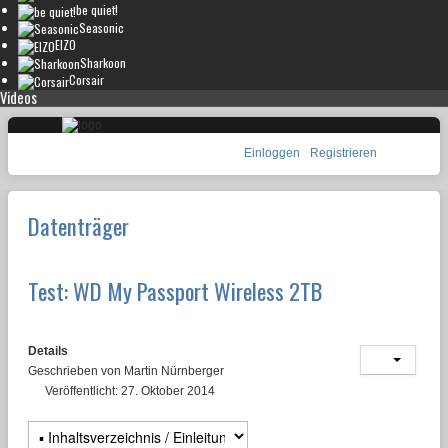
be quiet!
Seasonic
EIZO
Sharkoon
Corsair
Videos
Einloggen
Registrieren
Datenträger
Test: WD My Passport Wireless 2TB
Details
Geschrieben von
Martin Nürnberger
Veröffentlicht: 27. Oktober 2014