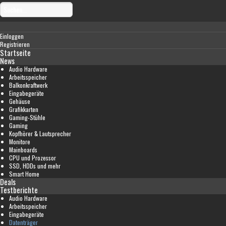
Einloggen
Registrieren
Startseite
News
Audio Hardware
Arbeitsspeicher
Balkonkraftwerk
Eingabegeräte
Gehäuse
Grafikkarten
Gaming-Stühle
Gaming
Kopfhörer & Lautsprecher
Monitore
Mainboards
CPU und Prozessor
SSD, HDDs und mehr
Smart Home
Deals
Testberichte
Audio Hardware
Arbeitsspeicher
Eingabegeräte
Datenträger