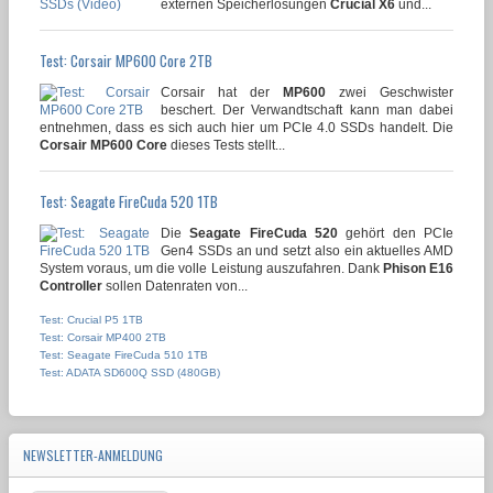
externen Speicherlösungen
Crucial X6
und...
Test: Corsair MP600 Core 2TB
Corsair hat der
MP600
zwei Geschwister
beschert. Der Verwandtschaft kann man dabei
entnehmen, dass es sich auch hier um PCIe 4.0 SSDs handelt. Die
Corsair MP600 Core
dieses Tests stellt...
Test: Seagate FireCuda 520 1TB
Die
Seagate FireCuda 520
gehört den PCIe
Gen4 SSDs an und setzt also ein aktuelles AMD
System voraus, um die volle Leistung auszufahren. Dank
Phison E16
Controller
sollen Datenraten von...
Test: Crucial P5 1TB
Test: Corsair MP400 2TB
Test: Seagate FireCuda 510 1TB
Test: ADATA SD600Q SSD (480GB)
NEWSLETTER-ANMELDUNG