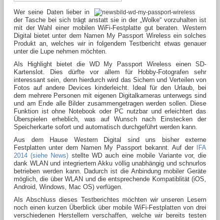
Wer seine Daten lieber in
der Tasche bei sich trägt anstatt sie in der „Wolke“ vorzuhalten ist
mit der Wahl einer mobilen WiFi-Festplatte gut beraten. Western
Digital bietet unter dem Namen My Passport Wireless ein solches
Produkt an, welches wir in folgendem Testbericht etwas genauer
unter die Lupe nehmen möchten.
Als Highlight bietet die WD My Passport Wireless einen SD-
Kartenslot. Dies dürfte vor allem für Hobby-Fotografen sehr
interessant sein, denn hierdurch wird das Sichern und Verteilen von
Fotos auf andere Devices kinderleicht. Ideal für den Urlaub, bei
dem mehrere Personen mit eigenen Digitalkameras unterwegs sind
und am Ende alle Bilder zusammengetragen werden sollen. Diese
Funktion ist ohne Notebook oder PC nutzbar und erleichtert das
Überspielen erheblich, was auf Wunsch nach Einstecken der
Speicherkarte sofort und automatisch durchgeführt werden kann.
Aus dem Hause Western Digital sind uns bisher externe
Festplatten unter dem Namen My Passport bekannt. Auf der
IFA
2014 (siehe News)
stellte WD auch eine mobile Variante vor, die
dank WLAN und integriertem Akku völlig unabhängig und schnurlos
betrieben werden kann. Dadurch ist die Anbindung mobiler Geräte
möglich, die über WLAN und die entsprechende Kompatiblität (iOS,
Android, Windows, Mac OS) verfügen.
Als Abschluss dieses Testberichtes möchten wir unseren Lesern
noch einen kurzen Überblick über mobile WiFi-Festplatten von drei
verschiedenen Herstellern verschaffen, welche wir bereits testen