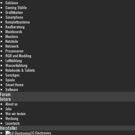
Gehäuse
Gaming Stühle
Grafikkarten
Smartphone
Komplettsysteme
Kaufberatung
Mainboards
Monitore
Netzteile
Netzwerk
Prozessoren
RGB und Modding
Luftkühlung
Wasserkühlung
Notebooks & Tablets
Sonstiges
Spiele
Smart Home
Software
Forum
Intern
About us
Jobs
Wie wir testen
Werbung
Lesertests
Hersteller
LG Electronics