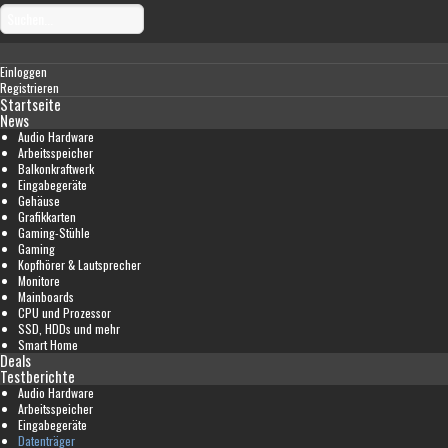
Einloggen
Registrieren
Startseite
News
Audio Hardware
Arbeitsspeicher
Balkonkraftwerk
Eingabegeräte
Gehäuse
Grafikkarten
Gaming-Stühle
Gaming
Kopfhörer & Lautsprecher
Monitore
Mainboards
CPU und Prozessor
SSD, HDDs und mehr
Smart Home
Deals
Testberichte
Audio Hardware
Arbeitsspeicher
Eingabegeräte
Datenträger