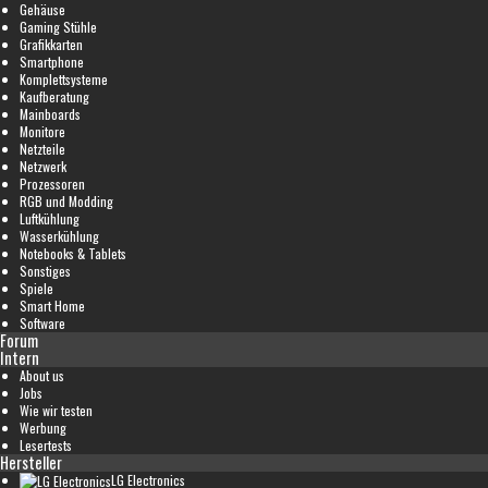
Gehäuse
Gaming Stühle
Grafikkarten
Smartphone
Komplettsysteme
Kaufberatung
Mainboards
Monitore
Netzteile
Netzwerk
Prozessoren
RGB und Modding
Luftkühlung
Wasserkühlung
Notebooks & Tablets
Sonstiges
Spiele
Smart Home
Software
Forum
Intern
About us
Jobs
Wie wir testen
Werbung
Lesertests
Hersteller
LG Electronics