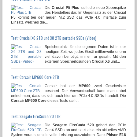
Die
Crucial P5 Plus
stellt die neue Speerspitze
des Herstellers dar. Im Gegensatz zu der Crucial
P5 kommt bei der neuen M.2 SSD das PCIe 4.0 Interface zum
Einsatz, welches die...
Test: Crucial X6 2TB und X8 2TB portable SSDs (Video)
Speicherplatz für die eigenen Daten ist in der
heutigen Zeit, wo jedes Gerät mittlerweile enorm
viel davon benötigt, immer rar gesäht. Mit den
externen Speicherlösungen
Crucial X6
und...
Test: Corsair MP600 Core 2TB
Corsair hat der
MP600
zwei Geschwister
beschert. Der Verwandtschaft kann man dabei
entnehmen, dass es sich auch hier um PCIe 4.0 SSDs handelt. Die
Corsair MP600 Core
dieses Tests stellt...
Test: Seagate FireCuda 520 1TB
Die
Seagate FireCuda 520
gehört den PCIe
Gen4 SSDs an und setzt also ein aktuelles AMD
System voraus, um die volle Leistung auszufahren. Dank
Phison E16