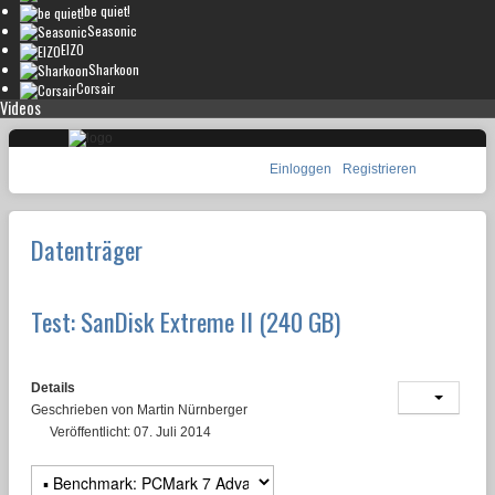
be quiet!
Seasonic
EIZO
Sharkoon
Corsair
Videos
Einloggen
Registrieren
Datenträger
Test: SanDisk Extreme II (240 GB)
Details
Geschrieben von
Martin Nürnberger
Veröffentlicht: 07. Juli 2014