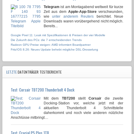
Telegram
ist am Montagabend weltweit für kurze
Zeit aus dem
Apple-App-Store
verschwunden,
wie
unter anderem Reuters
berichtet. Neue
Downloads waren vorübergehend nicht möglich.
Bereits...
Google Pixel 11: Leak mit Spezifikationen & Preisen der vier Modelle
Die Zukunft des PCs: die 7 entscheidenden Trends
Radeon GPU Preise steigen: AMD informiert Boardpartner
Fritz!OS 8.26: Neues Update behebt mögliche DSL-Drosselung
LETZTE
DATENTRÄGER TESTBERICHTE
Test: Corsair TBT200 Thunderbolt 4 Dock
Mit dem
TBT200
stellt
Corsair
die zweite
Docking-Station vor, welche jetzt mit der
aktuellen Thunderbolt 4 Schnittstelle
daherkommt und noch viele anderen nützliche
Anschlüsse mitbringt....
Test: Crucial P5 Plus 1TB