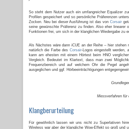
So steht dem Nutzer auch ein umfangreicher Equalizer zur
Profilen gespeichert und so persönliche Präferenzen unter
Zocken. Neu bei dieser Ausführung ist das von
Corsair
get
seine gewünschte Präferenz zu finden. Also eher linearer 
Funktionen frei, um sich in der klanglichen Wiedergabe zu en
Als Nächstes wäre dann iCUE an der Reihe – hier stehen n
natürlich die Farbe des
Corsair
-Logos eingestellt werden,
kann am ehesten mit einem Hörtest beim HNO verglichen 
Vergleich. Bedeutet im Klartext, dass man zwei Möglich
Frequenzbereich und auf welchem Ohr die Pegel ange
ausgeglichen und ggf. Hörbeeinträchtigungen entgegengewir
Grundlegen
Messverfahren für 
Klangberurteilung
Für gewöhnlich lassen wir uns nicht zu Superlativen h
Wireless war aber der klangliche Wow-Effekt so groß und une