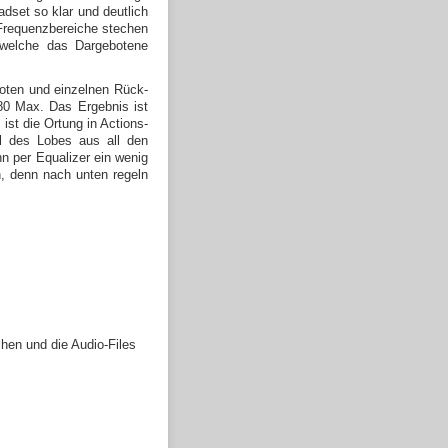
dset so klar und deutlich
 Frequenzbereiche stechen
, welche das Dargebotene
boten und einzelnen Rück-
0 Max. Das Ergebnis ist
ist die Ortung in Actions-
l des Lobes aus all den
n per Equalizer ein wenig
n, denn nach unten regeln
hen und die Audio-Files