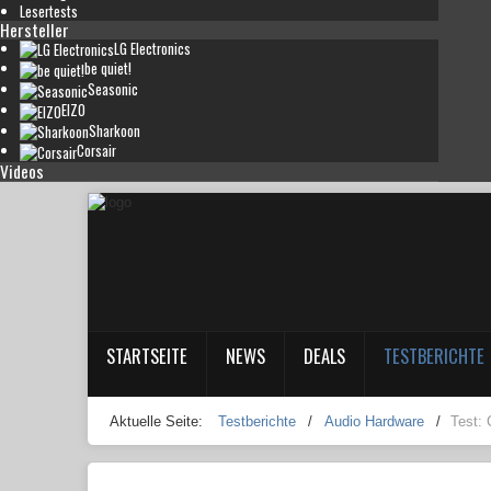
Lesertests
Hersteller
LG Electronics
be quiet!
Seasonic
EIZO
Sharkoon
Corsair
Videos
STARTSEITE
NEWS
DEALS
TESTBERICHTE
Aktuelle Seite:
Testberichte
/
Audio Hardware
/
Test: