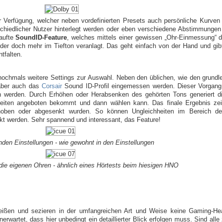
 Verfügung, welcher neben vordefinierten Presets auch persönliche Kurven 
schiedlicher Nutzer hinterlegt werden oder eben verschiedene Abstimmungen
aufte
SoundID-Feature
, welches mittels einer gewissen „Ohr-Einmessung“ 
oder doch mehr im Tiefton veranlagt. Das geht einfach von der Hand und gib
tfalten.
ochmals weitere Settings zur Auswahl. Neben den üblichen, wie den grundl
 aber auch das
Corsair
Sound ID-Profil eingemessen werden. Dieser Vorgang 
werden. Durch Erhöhen oder Herabsenken des gehörten Tons generiert die
keiten angeboten bekommt und dann wählen kann. Das finale Ergebnis ze
hoben oder abgesenkt wurden. So können Ungleichheiten im Bereich d
kt werden. Sehr spannend und interessant, das Feature!
den Einstellungen - wie gewohnt in den Einstellungen
die eigenen Ohren - ähnlich eines Hörtests beim hiesigen HNO
inreißen und sezieren in der umfangreichen Art und Weise keine Gaming-
rwartet, dass hier unbedingt ein detaillierter Blick erfolgen muss. Sind all