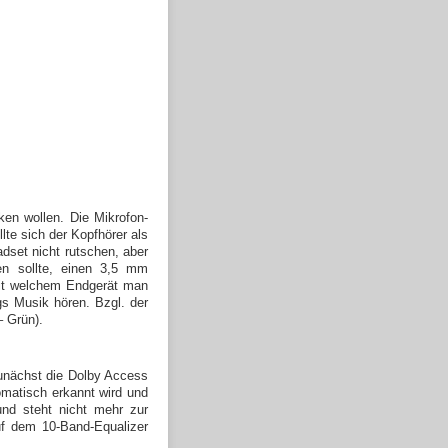
n wollen. Die Mikrofon-
te sich der Kopfhörer als
set nicht rutschen, aber
n sollte, einen 3,5 mm
 mit welchem Endgerät man
s Musik hören. Bzgl. der
– Grün).
unächst die Dolby Access
matisch erkannt wird und
nd steht nicht mehr zur
auf dem 10-Band-Equalizer