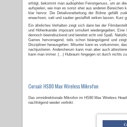
erfolgt, bekommt man audiophilen Feinstgenuss, um an dies
aufspielen, wie man es sonst eher aus anderen Bereichen k
klar hervor. Die Detailverarbeitung der Bühne gefällt 
erwachsen, satt und sauber gestaffelt wirken lassen. Kurz ge
Ein ähnliches Verhalten zeigt sich dann bei der Filmdarst
und Höhenkanäle imposant simuliert wiedergegeben. Eine 
dennoch beeindruckend und bereitet echt viel Spaß. Natürlich
Games hervorragend, teils schon beängstigend und zeig
Disziplinen herausgehen. Mitunter kann es vorkommen, dass
nachjustieren. Andersherum kann man aber auch attestiere
kann man immer. (…) Hubraum hingegen ist durch nichts zu 
Corsair HS80 Max Wireless Mikrofon
Das omnidirektionale Mikrofon im HS80 Max Wireless Headse
nachfolgend wieder verlinkt.
C