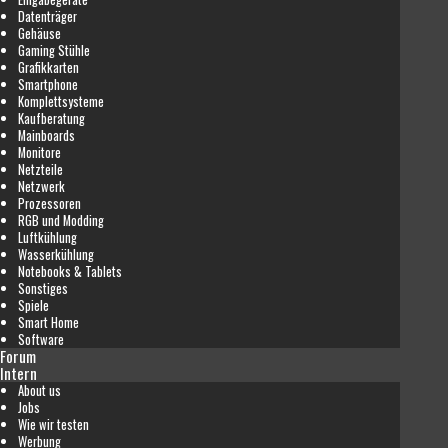
Datenträger
Gehäuse
Gaming Stühle
Grafikkarten
Smartphone
Komplettsysteme
Kaufberatung
Mainboards
Monitore
Netzteile
Netzwerk
Prozessoren
RGB und Modding
Luftkühlung
Wasserkühlung
Notebooks & Tablets
Sonstiges
Spiele
Smart Home
Software
Forum
Intern
About us
Jobs
Wie wir testen
Werbung