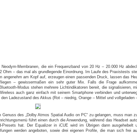
m Neodym-Membranen, die ein Frequenzband von 20 Hz – 20.000 Hz abdecke
 Ohm – das mal als grundlegende Einordnung. Im Laufe des Praxistests stell
en angenehm am Kopf auf, erzeugen einen passenden Druck, lassen das Head
iegen – gewissermaßen ein sehr guter Mix. Falls die Frage aufkomme
 Bluetooth-Modus stehen mehrere Lichtindikatoren bereit, die signalisieren,
 Wireless auch ganz einfach mit seinem Smartphone verbinden und unterweg
ür den Ladezustand des Akkus (Rot – niedrig, Orange – Mittel und vollgeladen 
en Genuss des „Dolby Atmos Spatial Audio on PC“ zu gelangen, muss man z
inrichtungsmenü führt einen durch die Anwendung, während das Headset auto
Presets hat. Der Equalizer in iCUE wird im Übrigen dann ausgehebelt u
tufungen werden angeboten, sowie drei eigenen Profile, die man sich frei 