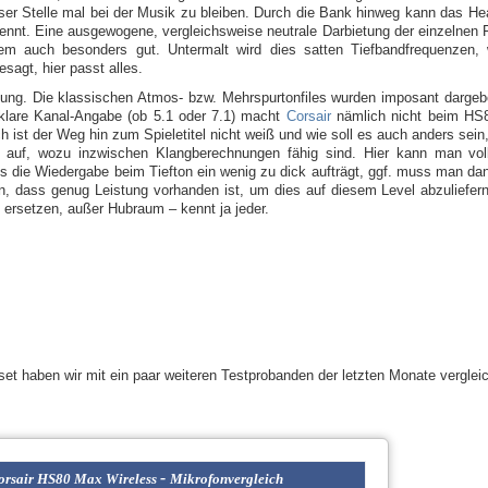
er Stelle mal bei der Musik zu bleiben. Durch die Bank hinweg kann das Hea
ennt. Eine ausgewogene, vergleichsweise neutrale Darbietung der einzelnen
zudem auch besonders gut. Untermalt wird dies satten Tiefbandfrequenzen
sagt, hier passt alles.
ellung. Die klassischen Atmos- bzw. Mehrspurtonfiles wurden imposant darge
klare Kanal-Angabe (ob 5.1 oder 7.1) macht
Corsair
nämlich nicht beim HS8
 ist der Weg hin zum Spieletitel nicht weiß und wie soll es auch anders sein, 
t auf, wozu inzwischen Klangberechnungen fähig sind. Hier kann man vol
 die Wiedergabe beim Tiefton ein wenig zu dick aufträgt, ggf. muss man dan
n, dass genug Leistung vorhanden ist, um dies auf diesem Level abzuliefer
ersetzen, außer Hubraum – kennt ja jeder.
t haben wir mit ein paar weiteren Testprobanden der letzten Monate vergleic
-
orsair HS80 Max Wireless
Mikrofonvergleich