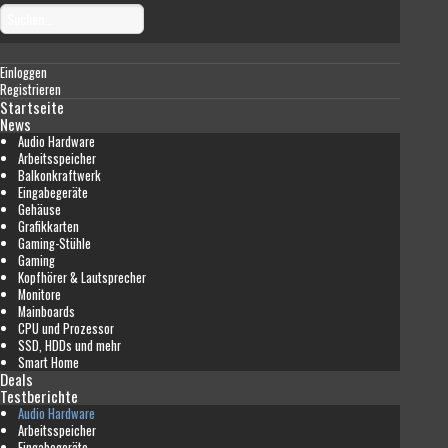
Einloggen
Registrieren
Startseite
News
Audio Hardware
Arbeitsspeicher
Balkonkraftwerk
Eingabegeräte
Gehäuse
Grafikkarten
Gaming-Stühle
Gaming
Kopfhörer & Lautsprecher
Monitore
Mainboards
CPU und Prozessor
SSD, HDDs und mehr
Smart Home
Deals
Testberichte
Audio Hardware
Arbeitsspeicher
Eingabegeräte