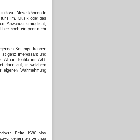
zulässt. Diese können in
 für Film, Musik oder das
dem Anwender ermöglicht,
t hier noch ein paar mehr
egenden Settings, können
ist ganz interessant und
 AI ein Tonfile mit A/B-
igt dann auf, in welchem
er eigenen Wahrnehmung
Headsets. Beim HS80 Max
e zuvor genannten Settings