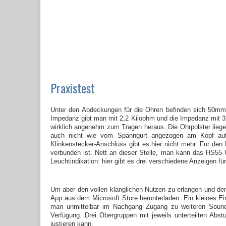
Praxistest
Unter den Abdeckungen für die Ohren befinden sich 50m
Impedanz gibt man mit 2,2 Kiloohm und die Impedanz mit 32
wirklich angenehm zum Tragen heraus. Die Ohrpolster lieg
auch nicht wie vom Spanngurt angezogen am Kopf aufl
Klinkenstecker-Anschluss gibt es hier nicht mehr. Für den
verbunden ist. Nett an dieser Stelle, man kann das HS55
Leuchtindikation: hier gibt es drei verschiedene Anzeigen f
Um aber den vollen klanglichen Nutzen zu erlangen und d
App aus dem Microsoft Store herunterladen. Ein kleines E
man unmittelbar im Nachgang Zugang zu weiteren Sound-
Verfügung. Drei Obergruppen mit jeweils unterteilten Abs
justieren kann.