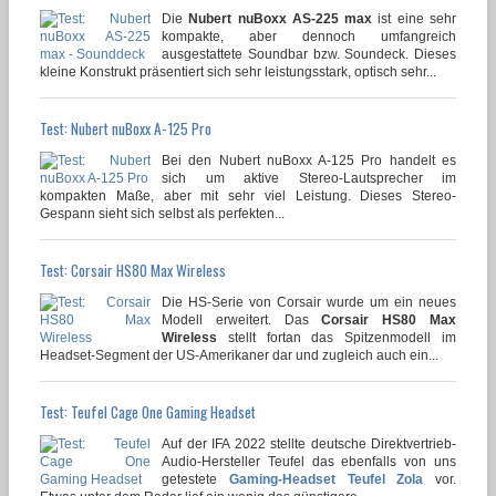
Die
Nubert nuBoxx AS-225 max
ist eine sehr
kompakte, aber dennoch umfangreich
ausgestattete Soundbar bzw. Soundeck. Dieses
kleine Konstrukt präsentiert sich sehr leistungsstark, optisch sehr...
Test: Nubert nuBoxx A-125 Pro
Bei den Nubert nuBoxx A-125 Pro handelt es
sich um aktive Stereo-Lautsprecher im
kompakten Maße, aber mit sehr viel Leistung. Dieses Stereo-
Gespann sieht sich selbst als perfekten...
Test: Corsair HS80 Max Wireless
Die HS-Serie von Corsair wurde um ein neues
Modell erweitert. Das
Corsair HS80 Max
Wireless
stellt fortan das Spitzenmodell im
Headset-Segment der US-Amerikaner dar und zugleich auch ein...
Test: Teufel Cage One Gaming Headset
Auf der IFA 2022 stellte deutsche Direktvertrieb-
Audio-Hersteller Teufel das ebenfalls von uns
getestete
Gaming-Headset Teufel Zola
vor.