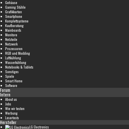
Gehäuse
Gaming Stühle
Grafikkarten
Smartphone
Komplettsysteme
Kaufberatung
Mainboards
Monitore
Netzteile
Netzwerk
Prozessoren
RGB und Modding
Luftkühlung
Wasserkühlung
Notebooks & Tablets
Sonstiges
Spiele
Smart Home
Software
Forum
Intern
About us
Jobs
Wie wir testen
Werbung
Lesertests
Hersteller
LG Electronics