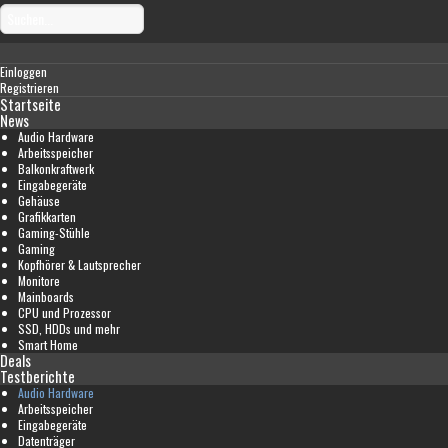
Einloggen
Registrieren
Startseite
News
Audio Hardware
Arbeitsspeicher
Balkonkraftwerk
Eingabegeräte
Gehäuse
Grafikkarten
Gaming-Stühle
Gaming
Kopfhörer & Lautsprecher
Monitore
Mainboards
CPU und Prozessor
SSD, HDDs und mehr
Smart Home
Deals
Testberichte
Audio Hardware
Arbeitsspeicher
Eingabegeräte
Datenträger