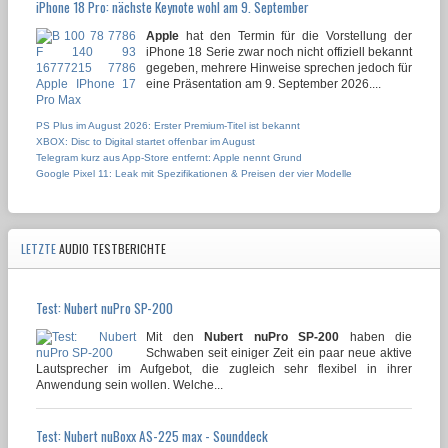
iPhone 18 Pro: nächste Keynote wohl am 9. September
Apple
hat den Termin für die Vorstellung der
iPhone 18 Serie zwar noch nicht offiziell bekannt
gegeben, mehrere Hinweise sprechen jedoch für
eine Präsentation am 9. September 2026....
PS Plus im August 2026: Erster Premium-Titel ist bekannt
XBOX: Disc to Digital startet offenbar im August
Telegram kurz aus App-Store entfernt: Apple nennt Grund
Google Pixel 11: Leak mit Spezifikationen & Preisen der vier Modelle
LETZTE
AUDIO TESTBERICHTE
Test: Nubert nuPro SP-200
Mit den
Nubert nuPro SP-200
haben die
Schwaben seit einiger Zeit ein paar neue aktive
Lautsprecher im Aufgebot, die zugleich sehr flexibel in ihrer
Anwendung sein wollen. Welche...
Test: Nubert nuBoxx AS-225 max - Sounddeck