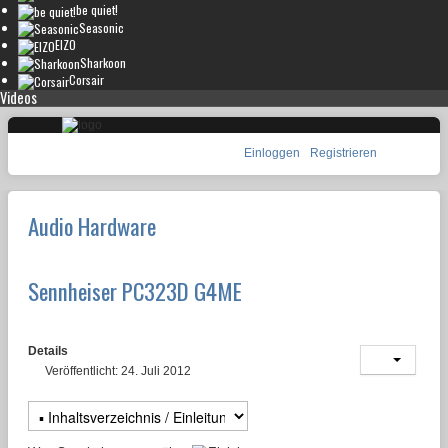
be quiet!
Seasonic
EIZO
Sharkoon
Corsair
Videos
Einloggen
Registrieren
Audio Hardware
Sennheiser PC323D G4ME
Details
Veröffentlicht: 24. Juli 2012