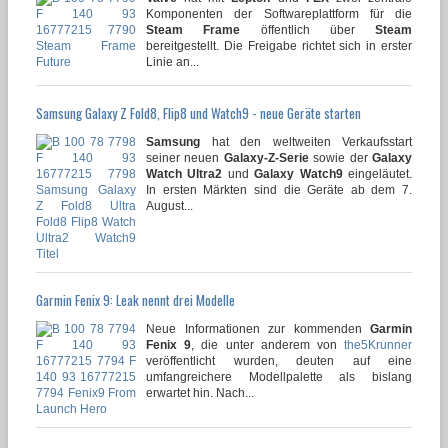
Komponenten der Softwareplattform für die
Steam Frame
öffentlich über
Steam
bereitgestellt. Die Freigabe richtet sich in erster
Linie an...
Samsung Galaxy Z Fold8, Flip8 und Watch9 - neue Geräte starten
Samsung
hat den weltweiten Verkaufsstart
seiner neuen
Galaxy-Z-Serie
sowie der
Galaxy
Watch Ultra2
und
Galaxy Watch9
eingeläutet.
In ersten Märkten sind die Geräte ab dem 7.
August...
Garmin Fenix 9: Leak nennt drei Modelle
Neue Informationen zur kommenden
Garmin
Fenix 9
, die unter anderem von
the5Krunner
veröffentlicht wurden, deuten auf eine
umfangreichere Modellpalette als bislang
erwartet hin. Nach...