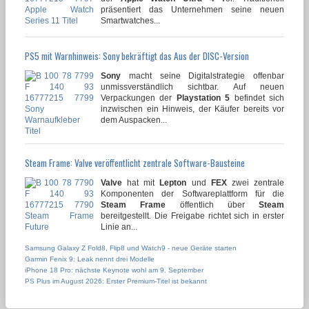
präsentiert das Unternehmen seine neuen
Smartwatches...
PS5 mit Warnhinweis: Sony bekräftigt das Aus der DISC-Version
Sony
macht seine Digitalstrategie offenbar
unmissverständlich sichtbar. Auf neuen
Verpackungen der
Playstation 5
befindet sich
inzwischen ein Hinweis, der Käufer bereits vor
dem Auspacken...
Steam Frame: Valve veröffentlicht zentrale Software-Bausteine
Valve
hat mit
Lepton
und
FEX
zwei zentrale
Komponenten der Softwareplattform für die
Steam Frame
öffentlich über
Steam
bereitgestellt. Die Freigabe richtet sich in erster
Linie an...
Samsung Galaxy Z Fold8, Flip8 und Watch9 - neue Geräte starten
Garmin Fenix 9: Leak nennt drei Modelle
iPhone 18 Pro: nächste Keynote wohl am 9. September
PS Plus im August 2026: Erster Premium-Titel ist bekannt