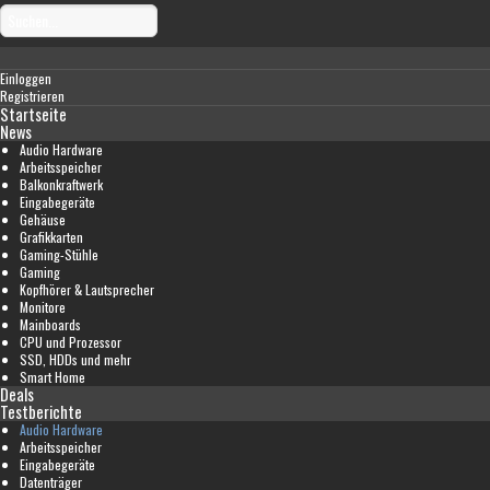
Einloggen
Registrieren
Startseite
News
Audio Hardware
Arbeitsspeicher
Balkonkraftwerk
Eingabegeräte
Gehäuse
Grafikkarten
Gaming-Stühle
Gaming
Kopfhörer & Lautsprecher
Monitore
Mainboards
CPU und Prozessor
SSD, HDDs und mehr
Smart Home
Deals
Testberichte
Audio Hardware
Arbeitsspeicher
Eingabegeräte
Datenträger