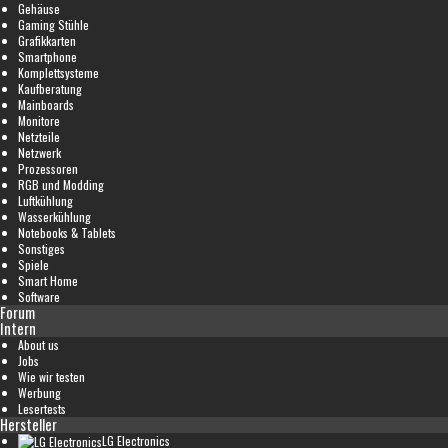
Gehäuse
Gaming Stühle
Grafikkarten
Smartphone
Komplettsysteme
Kaufberatung
Mainboards
Monitore
Netzteile
Netzwerk
Prozessoren
RGB und Modding
Luftkühlung
Wasserkühlung
Notebooks & Tablets
Sonstiges
Spiele
Smart Home
Software
Forum
Intern
About us
Jobs
Wie wir testen
Werbung
Lesertests
Hersteller
LG Electronics