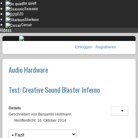
be quiet!
Seasonic
EIZO
Sharkoon
Corsair
Videos
Einloggen
Registrieren
Audio Hardware
Test: Creative Sound Blaster Inferno
Details
Geschrieben von
Benjamin Hollmann
Veröffentlicht: 16. Oktober 2014