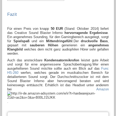
Fazit
Für einen Preis von knapp
50 EUR
(Stand: Oktober 2014) liefert
das Creative Sound Blaster Inferno
hervorragende Ergebnisse
.
Ein angenehmes Sounding, für den Gamingbereich ausgelegt, sorgt
für
Spielspaß
und ein
Mittendringefühl
.
Der
druckvolle Bass
,
gepaart mit
sauberen Höhen
generieren ein
angenehmes
Klangbild
welches dem nicht ganz audiophilen Hörer sehr gefallen
werden.
Auch das ansteckbare
Kondensatormikrofon
leistet gute Arbeit
und sorgt für eine angemessene Sprachübertragung.
Wer einen
ausgefeilteren Sound möchte sollte auch ein Blick auf das
Func
HS-260
werfen, welches gerade im musikalischen Bereich für
detailierteren Sound sorgt.
Der Durchschnittszocker ist mit dem
Sound Blaster Inferno aber hervorragend beraten und wird
keineswegs enttäuscht. Erhätlich ist das Headset unter anderem
bei
Amazon
.