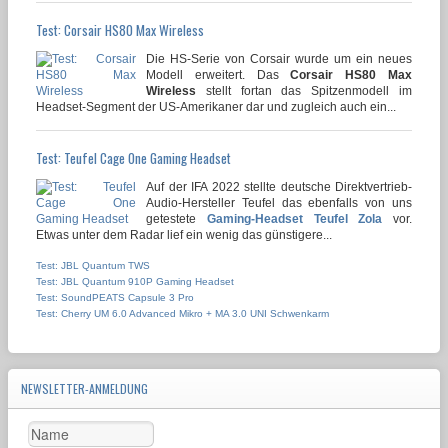
Test: Corsair HS80 Max Wireless
Die HS-Serie von Corsair wurde um ein neues
Modell erweitert. Das
Corsair HS80 Max
Wireless
stellt fortan das Spitzenmodell im
Headset-Segment der US-Amerikaner dar und zugleich auch ein...
Test: Teufel Cage One Gaming Headset
Auf der IFA 2022 stellte deutsche Direktvertrieb-
Audio-Hersteller Teufel das ebenfalls von uns
getestete
Gaming-Headset Teufel Zola
vor.
Etwas unter dem Radar lief ein wenig das günstigere...
Test: JBL Quantum TWS
Test: JBL Quantum 910P Gaming Headset
Test: SoundPEATS Capsule 3 Pro
Test: Cherry UM 6.0 Advanced Mikro + MA 3.0 UNI Schwenkarm
NEWSLETTER-ANMELDUNG