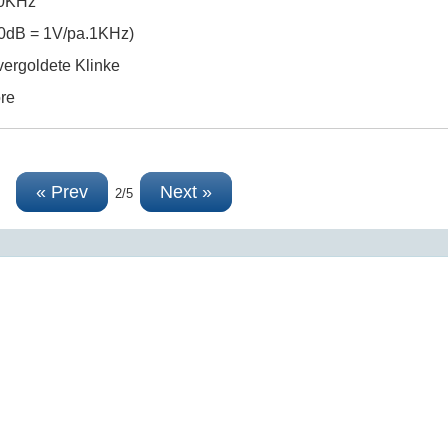
10KHz
(0dB = 1V/pa.1KHz)
vergoldete Klinke
re
« Prev
Next »
2/5