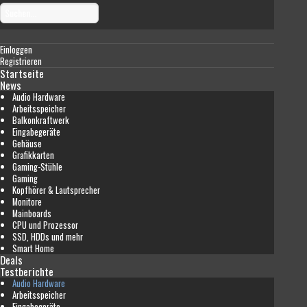
Einloggen
Registrieren
Startseite
News
Audio Hardware
Arbeitsspeicher
Balkonkraftwerk
Eingabegeräte
Gehäuse
Grafikkarten
Gaming-Stühle
Gaming
Kopfhörer & Lautsprecher
Monitore
Mainboards
CPU und Prozessor
SSD, HDDs und mehr
Smart Home
Deals
Testberichte
Audio Hardware
Arbeitsspeicher
Eingabegeräte