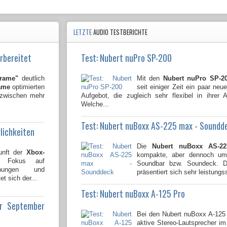
LETZTE
AUDIO TESTBERICHTE
rbereitet
Test: Nubert nuPro SP-200
Frame"
deutlich
Mit den
Nubert nuPro SP-2
ame
optimierten
seit einiger Zeit ein paar neu
nzwischen mehr
Aufgebot, die zugleich sehr flexibel in ihrer
Welche...
Test: Nubert nuBoxx AS-225 max - Soundd
lichkeiten
Die
Nubert nuBoxx AS-2
unft der
Xbox-
kompakte, aber dennoch umf
n Fokus auf
Soundbar bzw. Soundeck. Di
lichungen und
präsentiert sich sehr leistungss
t sich der...
Test: Nubert nuBoxx A-125 Pro
ür September
Bei den Nubert nuBoxx A-125
aktive Stereo-Lautsprecher 