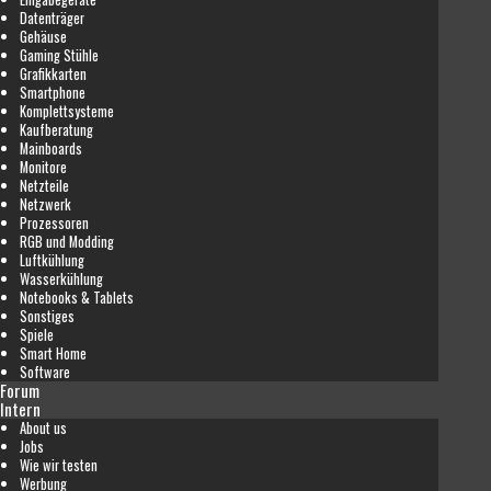
Datenträger
Gehäuse
Gaming Stühle
Grafikkarten
Smartphone
Komplettsysteme
Kaufberatung
Mainboards
Monitore
Netzteile
Netzwerk
Prozessoren
RGB und Modding
Luftkühlung
Wasserkühlung
Notebooks & Tablets
Sonstiges
Spiele
Smart Home
Software
Forum
Intern
About us
Jobs
Wie wir testen
Werbung