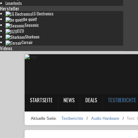
Lesertests
Hersteller
LG Electronics
be quiet!
Seasonic
EIZO
Sharkoon
Corsair
Videos
STARTSEITE
NEWS
DEALS
TESTBERICHTE
Aktuelle Seite:
Testberichte
/
Audio Hardware
/
Test: