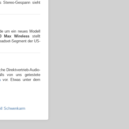
es Stereo-Gespann sieht
rde um ein neues Modell
0 Max Wireless
stellt
Headset-Segment der US-
che Direktvertrieb-Audio-
alls von uns getestete
a
vor. Etwas unter dem
UNI Schwenkarm