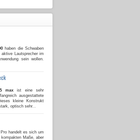
00
haben die Schwaben
e aktive Lautsprecher im
 Anwendung sein wollen.
eck
25 max
ist eine sehr
angreich ausgestattete
eses kleine Konstrukt
tark, optisch sehr...
 Pro handelt es sich um
im kompakten Maße, aber