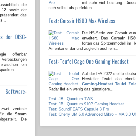
mit sehr viel Leistung. Dies
ssichtlich die
sich selbst als perfekten...
 12
sowie der
 präsentiert das
Test: Corsair HS80 Max Wireless
s...
Die HS-Serie von Corsair wu
us der DISC-
erweitert. Das
Corsair HS8
fortan das Spitzenmodell im 
Amerikaner dar und zugleich auch ein...
gie offenbar
en Verpackungen
Test: Teufel Cage One Gaming Headset
nzwischen ein
spacken...
Auf der IFA 2022 stellte deuts
Hersteller Teufel das ebenf
Gaming-Headset Teufel Zol
Radar lief ein wenig das günstigere...
e Software-
Test: JBL Quantum TWS
Test: JBL Quantum 910P Gaming Headset
wei zentrale
Test: SoundPEATS Capsule 3 Pro
 für die
Steam
Test: Cherry UM 6.0 Advanced Mikro + MA 3.0 
tgestellt. Die