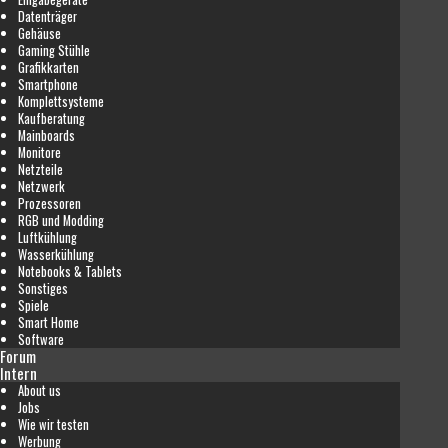
Datenträger
Gehäuse
Gaming Stühle
Grafikkarten
Smartphone
Komplettsysteme
Kaufberatung
Mainboards
Monitore
Netzteile
Netzwerk
Prozessoren
RGB und Modding
Luftkühlung
Wasserkühlung
Notebooks & Tablets
Sonstiges
Spiele
Smart Home
Software
Forum
Intern
About us
Jobs
Wie wir testen
Werbung