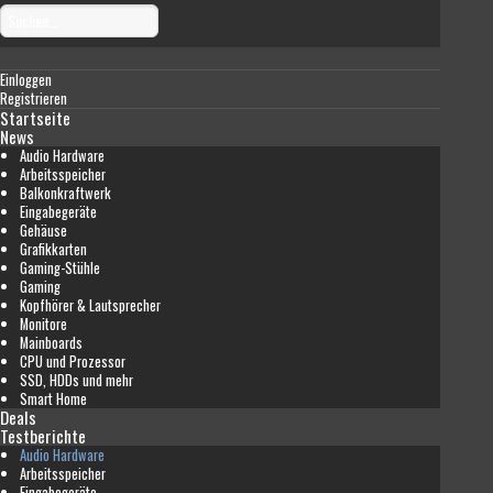
Einloggen
Registrieren
Startseite
News
Audio Hardware
Arbeitsspeicher
Balkonkraftwerk
Eingabegeräte
Gehäuse
Grafikkarten
Gaming-Stühle
Gaming
Kopfhörer & Lautsprecher
Monitore
Mainboards
CPU und Prozessor
SSD, HDDs und mehr
Smart Home
Deals
Testberichte
Audio Hardware
Arbeitsspeicher
Eingabegeräte