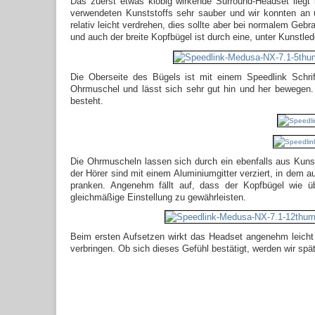
Das zuerst etwas klobig wirkende Surround-Headset liegt 
verwendeten Kunststoffs sehr sauber und wir konnten an un
relativ leicht verdrehen, dies sollte aber bei normalem G
und auch der breite Kopfbügel ist durch eine, unter Kunstl
Die Oberseite des Bügels ist mit einem Speedlink Schri
Ohrmuschel und lässt sich sehr gut hin und her bewegen
besteht.
Die Ohrmuscheln lassen sich durch ein ebenfalls aus Kuns
der Hörer sind mit einem Aluminiumgitter verziert, in dem 
pranken. Angenehm fällt auf, dass der Kopfbügel wie übl
gleichmäßige Einstellung zu gewährleisten.
Beim ersten Aufsetzen wirkt das Headset angenehm leich
verbringen. Ob sich dieses Gefühl bestätigt, werden wir spä