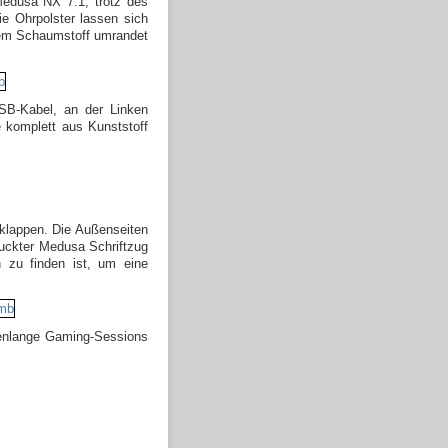
Medusa NX 7.1, trotz des
ie Ohrpolster lassen sich
ckem Schaumstoff umrandet
USB-Kabel, an der Linken
 komplett aus Kunststoff
klappen. Die Außenseiten
ruckter Medusa Schriftzug
n zu finden ist, um eine
denlange Gaming-Sessions