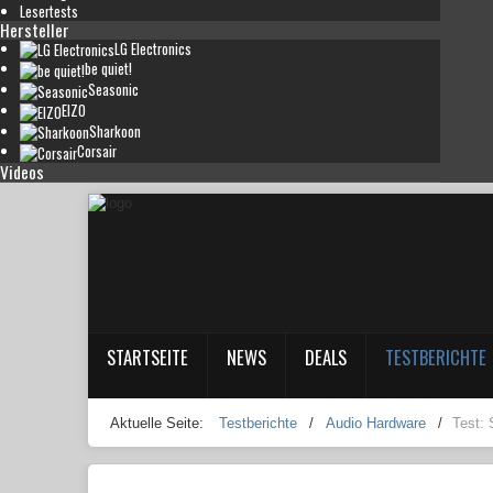
Lesertests
Hersteller
LG Electronics
be quiet!
Seasonic
EIZO
Sharkoon
Corsair
Videos
STARTSEITE
NEWS
DEALS
TESTBERICHTE
Aktuelle Seite:
Testberichte
/
Audio Hardware
/
Test: