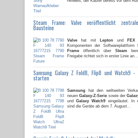
Hinweis, der Käufer bereits vor dem Au
Steam Frame: Valve veröffentlicht zentral
Bausteine
Valve
hat mit
Lepton
und
FEX
z
Komponenten der Softwareplattform
Frame
öffentlich über
Steam
berei
Freigabe richtet sich in erster Linie an...
Samsung Galaxy Z Fold8, Flip8 und Watch9 -
starten
Samsung
hat den weltweiten Verkau
neuen
Galaxy-Z-Serie
sowie der
Galaxy
und
Galaxy Watch9
eingeläutet. In 
sind die Geräte ab dem 7. August...