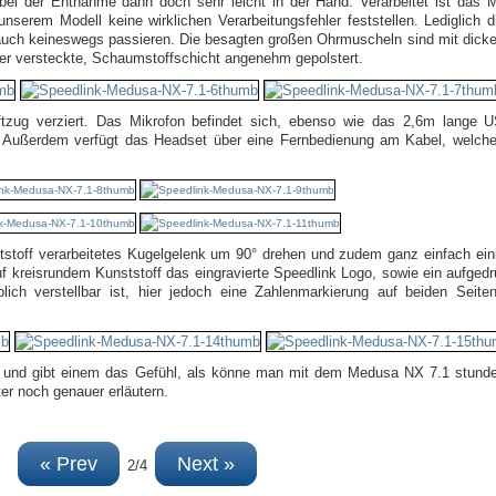
bei der Entnahme dann doch sehr leicht in der Hand. Verarbeitet ist das 
serem Modell keine wirklichen Verarbeitungsfehler feststellen. Lediglich d
ebrauch keineswegs passieren. Die besagten großen Ohrmuscheln sind mit di
eder versteckte, Schaumstoffschicht angenehm gepolstert.
ftzug verziert. Das Mikrofon befindet sich, ebenso wie das 2,6m lange 
. Außerdem verfügt das Headset über eine Fernbedienung am Kabel, welche
tstoff verarbeitetes Kugelgelenk um 90° drehen und zudem ganz einfach ein
auf kreisrundem Kunststoff das eingravierte Speedlink Logo, sowie ein aufged
ich verstellbar ist, hier jedoch eine Zahlenmarkierung auf beiden Seite
t und gibt einem das Gefühl, als könne man mit dem Medusa NX 7.1 stun
ter noch genauer erläutern.
« Prev
Next »
2/4