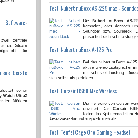
spacken...
Test: Nubert nuBoxx AS-225 max - Soundd
e Software-
Die
Nubert nuBoxx AS-2
kompakte, aber dennoch umf
Soundbar bzw. Soundeck. Di
präsentiert sich sehr leistungss
wei zentrale
 für die
Steam
Test: Nubert nuBoxx A-125 Pro
tgestellt. Die
Bei den Nubert nuBoxx A-125
aktive Stereo-Lautsprecher 
 neue Geräte
mit sehr viel Leistung. Dies
sich selbst als perfekten...
Test: Corsair HS80 Max Wireless
fsstart seiner
 Watch Ultra2
ersten Märkten
Die HS-Serie von Corsair wu
erweitert. Das
Corsair HS8
fortan das Spitzenmodell im 
Amerikaner dar und zugleich auch ein...
Test: Teufel Cage One Gaming Headset