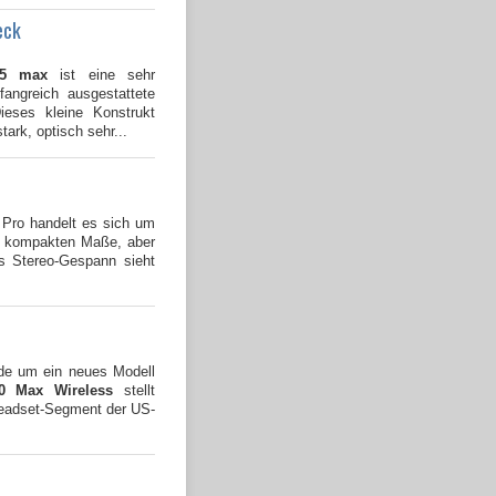
eck
25 max
ist eine sehr
angreich ausgestattete
eses kleine Konstrukt
tark, optisch sehr...
 Pro handelt es sich um
im kompakten Maße, aber
es Stereo-Gespann sieht
rde um ein neues Modell
0 Max Wireless
stellt
Headset-Segment der US-