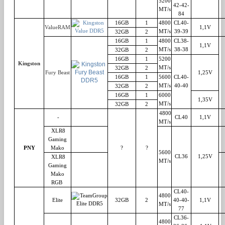
5200
42-42-
MT/s
84
16GB
1
4800
CL40-
ValueRAM
1,1V
MT/s
39-39
32GB
2
16GB
1
4800
CL38-
1,1V
MT/s
38-38
32GB
2
16GB
1
5200
Kingston
MT/s
32GB
2
Fury Beast
1,25V
16GB
1
5600
CL40-
MT/s
40-40
32GB
2
16GB
1
6000
1,35V
MT/s
32GB
2
4800
-
CL40
1,1V
MT/s
XLR8
Gaming
PNY
Mako
?
?
5600
CL36
1,25V
XLR8
MT/s
Gaming
Mako
RGB
CL40-
4800
Elite
32GB
2
40-40-
1,1V
MT/s
77
CL36-
4800