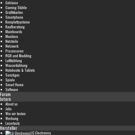
Gehäuse
Gaming Stühle
Grafikkarten
Smartphone
Komplettsysteme
Kaufberatung
Mainboards
Monitore
Netzteile
Netzwerk
Prozessoren
RGB und Modding
Luftkühlung
Wasserkühlung
Notebooks & Tablets
Sonstiges
Spiele
Smart Home
Software
Forum
Intern
About us
Jobs
Wie wir testen
Werbung
Lesertests
Hersteller
LG Electronics