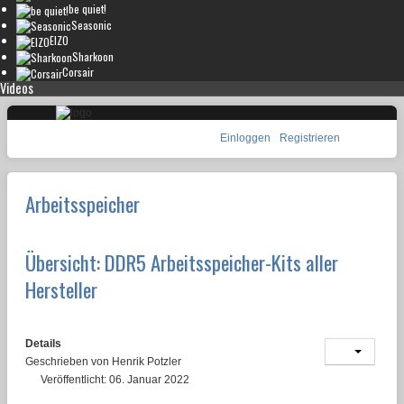
be quiet!
Seasonic
EIZO
Sharkoon
Corsair
Videos
Einloggen
Registrieren
Arbeitsspeicher
Übersicht: DDR5 Arbeitsspeicher-Kits aller
Hersteller
Details
Geschrieben von
Henrik Potzler
Veröffentlicht: 06. Januar 2022