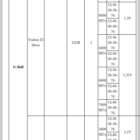
CL36-
36-36-
6000
76
1,3V
MT/s
CL40-
40-40-
76
CL36-
Trident Z5
32GB
2
36-36-
Silver
6400
76
MT/s
CL40-
40-40-
76
G.Skill
CL36-
36-36-
1,35V
6600
76
MT/s
CL40-
40-40-
76
CL40-
7000
40-40-
MT/s
76
CL36-
36-36-
5600
76
1,2V
MT/s
CL40-