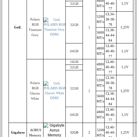
4800
40-40-
1,1V
32GB
MT/s
77
CL34-
5200
Polaris
38-38-
MT/s
RGB
78
32GB
GeiL
2
1,25V
Titanium
CL38-
5600
Grey
44-44-
MT/s
84
CL40-
4800
64GB
40-40-
1,1V
MT/s
77
16GB
CL40-
4800
40-40-
1,1V
32GB
MT/s
77
CL34-
5200
Polaris
38-38-
MT/s
RGB
78
32GB
2
1,25V
Glacier
CL38-
5600
White
44-44-
MT/s
84
CL40-
4800
64GB
40-40-
1,1V
MT/s
77
CL40-
AORUS
5200
Gigabyte
32GB
2
40-40-
1,25V
Memory
MT/s