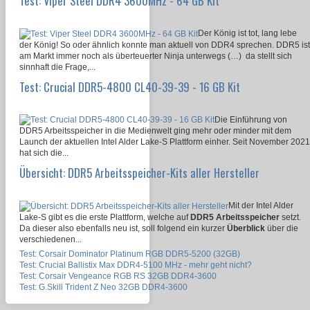
Test: Viper Steel DDR4 3600MHz - 64 GB Kit
Der König ist tot, lang lebe
der König! So oder ähnlich konnte man aktuell von DDR4 sprechen. DDR5 ist
am Markt immer noch als überteuerter Ninja unterwegs (…) da stellt sich
sinnhaft die Frage,...
Test: Crucial DDR5-4800 CL40-39-39 - 16 GB Kit
Die Einführung von
DDR5 Arbeitsspeicher in die Medienwelt ging mehr oder minder mit dem
Launch der aktuellen Intel Alder Lake-S Plattform einher. Seit November 2021
hat sich die...
Übersicht: DDR5 Arbeitsspeicher-Kits aller Hersteller
Mit der Intel Alder
Lake-S gibt es die erste Plattform, welche auf
DDR5 Arbeitsspeicher
setzt.
Da dieser also ebenfalls neu ist, soll folgend ein kurzer
Überblick
über die
verschiedenen...
Test: Corsair Dominator Platinum RGB DDR5-5200 (32GB)
Test: Crucial Ballistix Max DDR4-5100 MHz - mehr geht nicht?
Test: Corsair Vengeance RGB RS 32GB DDR4-3600
Test: G.Skill Trident Z Neo 32GB DDR4-3600