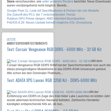
Store
verschwunden, wie
unter anderem Reuters
berichtet. Neue Downloads
waren vorübergehend nicht möglich. Bereits...
Google Pixel 11: Leak mit Spezifikationen & Preisen der vier Modelle
Die Zukunft des PCs: die 7 entscheidenden Trends
Radeon GPU Preise steigen: AMD informiert Boardpartner
Fritz!OS 8.26: Neues Update behebt mögliche DSL-Drosselung
LETZTE
ARBEITSSPEICHERTESTBERICHTE
Test: Corsair Vengeance RGB DDR5 - 6000 MHz - 32 GB Kit
Mit dem
Corsair Vengeance RGB DDR5 RAM hat der Speicherhersteller nun auch die
etwas preisgünstigere Modellreihe in das DDR5-RAM-Universum gehievt.
Wie schon bei den Dominator Platinium,...
Test: ADATA XPG Lancer RGB 32GB Kit - DDR5-6000 MHz
Mit der
Einführung von DDR5 im Zuge des Intel Alder Lake Launches im letzten Jahr
wurde abermals technisches Neuland betreten. Zahlreiche Hersteller
kündigten entsprechende Kits an, ob nun...