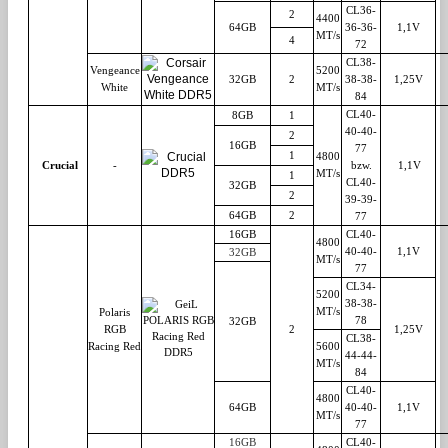
CL36-
2
4400
64GB
36-36-
1,1V
MT/s
4
72
CL38-
Vengeance
5200
32GB
2
38-38-
1,25V
White
MT/s
84
CL40-
8GB
1
40-40-
2
16GB
77
1
4800
Crucial
-
bzw.
1,1V
MT/s
1
CL40-
32GB
2
39-39-
64GB
2
77
16GB
CL40-
4800
40-40-
1,1V
32GB
MT/s
77
CL34-
5200
38-38-
MT/s
Polaris
78
32GB
RGB
2
1,25V
CL38-
Racing Red
5600
44-44-
MT/s
84
CL40-
4800
64GB
40-40-
1,1V
MT/s
77
16GB
CL40-