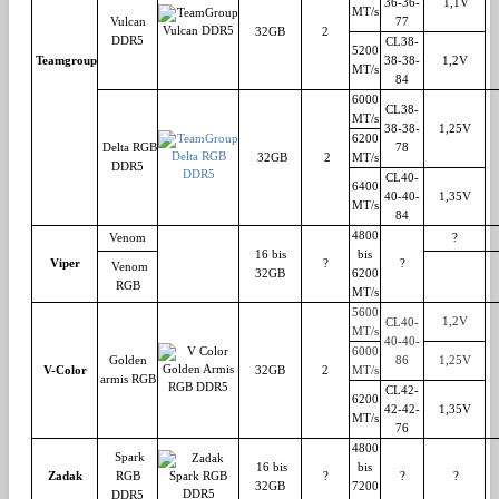
36-36-
1,1V
MT/s
Vulcan
77
32GB
2
DDR5
CL38-
5200
Teamgroup
38-38-
1,2V
MT/s
84
6000
CL38-
MT/s
38-38-
1,25V
6200
Delta RGB
78
32GB
2
MT/s
DDR5
CL40-
6400
40-40-
1,35V
MT/s
84
4800
Venom
?
16 bis
bis
Viper
?
?
Venom
32GB
6200
RGB
MT/s
5600
1,2V
CL40-
MT/s
40-40-
6000
Golden
86
1,25V
V-Color
32GB
2
MT/s
armis RGB
CL42-
6200
42-42-
1,35V
MT/s
76
4800
Spark
16 bis
bis
Zadak
RGB
?
?
?
32GB
7200
DDR5