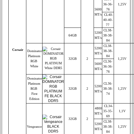
36-36-
1,25V
5600
76
MT/s
CL40-
40-40-
77
CL38-
5200
64GB
38-38-
MT/s
84
CL38-
5200
Corsair
Dominator
38-38-
MT/s
Platinum
84
32GB
2
1,25V
RGB
CL36-
5600
White
36-36-
MT/s
76
Dominator
Platinum
CL36-
5200
RGB
32GB
2
38-38-
1,25V
MT/s
First
74
Edition
CL34-
4800
35-35-
1,1V
MT/s
69
32GB
2
CL38-
5200
Vengeance
38-38-
1,25V
MT/s
84