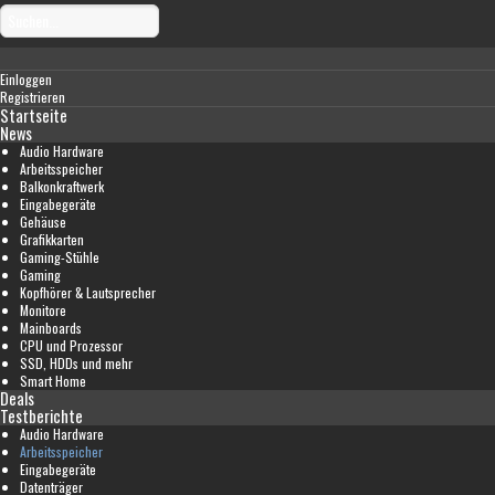
Einloggen
Registrieren
Startseite
News
Audio Hardware
Arbeitsspeicher
Balkonkraftwerk
Eingabegeräte
Gehäuse
Grafikkarten
Gaming-Stühle
Gaming
Kopfhörer & Lautsprecher
Monitore
Mainboards
CPU und Prozessor
SSD, HDDs und mehr
Smart Home
Deals
Testberichte
Audio Hardware
Arbeitsspeicher
Eingabegeräte
Datenträger