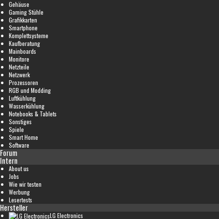
Gehäuse
Gaming Stühle
Grafikkarten
Smartphone
Komplettsysteme
Kaufberatung
Mainboards
Monitore
Netzteile
Netzwerk
Prozessoren
RGB und Modding
Luftkühlung
Wasserkühlung
Notebooks & Tablets
Sonstiges
Spiele
Smart Home
Software
Forum
Intern
About us
Jobs
Wie wir testen
Werbung
Lesertests
Hersteller
LG Electronics