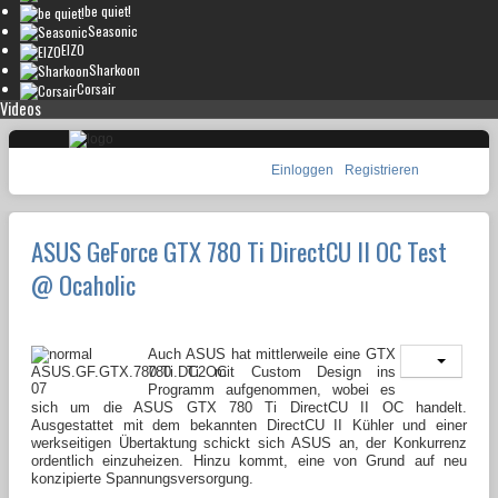
be quiet!
Seasonic
EIZO
Sharkoon
Corsair
Videos
Einloggen
Registrieren
ASUS GeForce GTX 780 Ti DirectCU II OC Test
@ Ocaholic
Auch ASUS hat mittlerweile eine GTX
780 Ti mit Custom Design ins
Programm aufgenommen, wobei es
sich um die ASUS GTX 780 Ti DirectCU II OC handelt.
Ausgestattet mit dem bekannten DirectCU II Kühler und einer
werkseitigen Übertaktung schickt sich ASUS an, der Konkurrenz
ordentlich einzuheizen. Hinzu kommt, eine von Grund auf neu
konzipierte Spannungsversorgung.