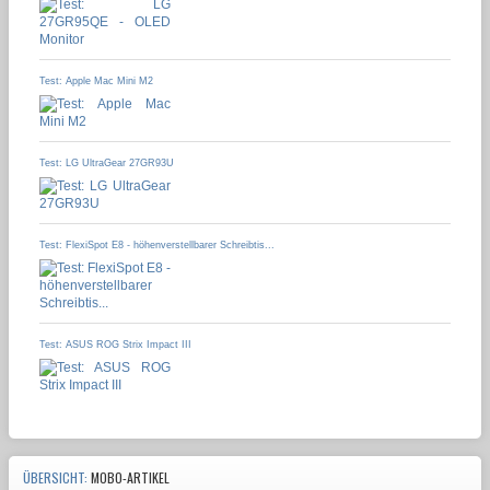
Test: Apple Mac Mini M2
Test: LG UltraGear 27GR93U
Test: FlexiSpot E8 - höhenverstellbarer Schreibtis...
Test: ASUS ROG Strix Impact III
ÜBERSICHT:
MOBO-ARTIKEL