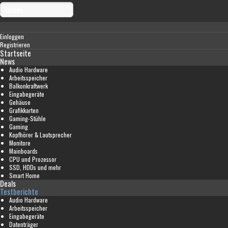
Einloggen
Registrieren
Startseite
News
Audio Hardware
Arbeitsspeicher
Balkonkraftwerk
Eingabegeräte
Gehäuse
Grafikkarten
Gaming-Stühle
Gaming
Kopfhörer & Lautsprecher
Monitore
Mainboards
CPU und Prozessor
SSD, HDDs und mehr
Smart Home
Deals
Testberichte
Audio Hardware
Arbeitsspeicher
Eingabegeräte
Datenträger