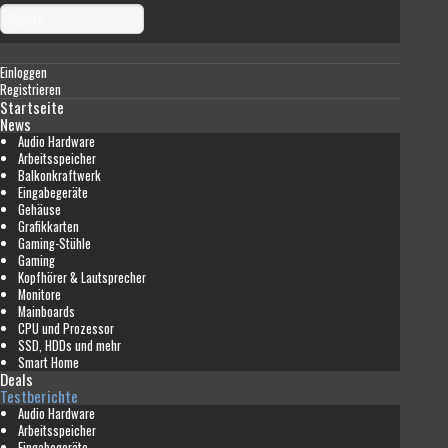
Einloggen
Registrieren
Startseite
News
Audio Hardware
Arbeitsspeicher
Balkonkraftwerk
Eingabegeräte
Gehäuse
Grafikkarten
Gaming-Stühle
Gaming
Kopfhörer & Lautsprecher
Monitore
Mainboards
CPU und Prozessor
SSD, HDDs und mehr
Smart Home
Deals
Testberichte
Audio Hardware
Arbeitsspeicher
Eingabegeräte