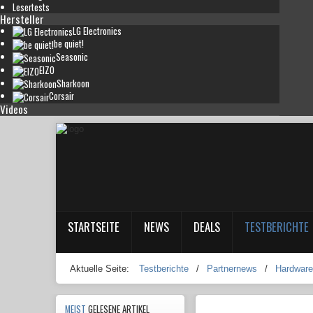
Lesertests
Hersteller
LG Electronics
be quiet!
Seasonic
EIZO
Sharkoon
Corsair
Videos
STARTSEITE
NEWS
DEALS
TESTBERICHTE
Aktuelle Seite:
Testberichte
/
Partnernews
/
Hardware
MEIST
GELESENE ARTIKEL