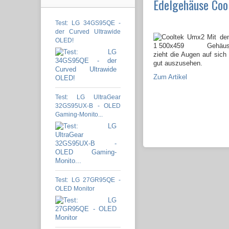
Edelgehäuse Coo
Test: LG 34GS95QE -
der Curved Ultrawide
Mit de
OLED!
Gehäus
zieht die Augen auf sich
gut auszusehen.
Zum Artikel
Test: LG UltraGear
32GS95UX-B - OLED
Gaming-Monito...
Test: LG 27GR95QE -
OLED Monitor