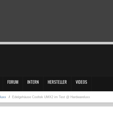
FORUM
INTERN
HERSTELLER
VIDEOS
luxx
/
Edelgehäuse Cooltek UMX2 im Test @ Hardwareluxx