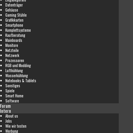
Datenträger
Gehäuse
Gaming Stühle
Grafikkarten
Smartphone
Komplettsysteme
Kaufberatung
Mainboards
Monitore
Netzteile
Netzwerk
Prozessoren
RGB und Modding
Luftkühlung
Wasserkühlung
Notebooks & Tablets
Sonstiges
Spiele
Smart Home
Software
Forum
Intern
About us
Jobs
Wie wir testen
Werbung