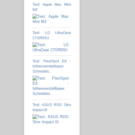
Test: Apple Mac Mini
M2
Test: LG UltraGear
27GR93U
Test: FlexiSpot E8 -
höhenverstellbarer
Schreibtis...
Test: ASUS ROG Strix
Impact III