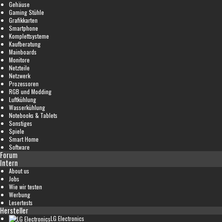
Gehäuse
Gaming Stühle
Grafikkarten
Smartphone
Komplettsysteme
Kaufberatung
Mainboards
Monitore
Netzteile
Netzwerk
Prozessoren
RGB und Modding
Luftkühlung
Wasserkühlung
Notebooks & Tablets
Sonstiges
Spiele
Smart Home
Software
Forum
Intern
About us
Jobs
Wie wir testen
Werbung
Lesertests
Hersteller
LG Electronics