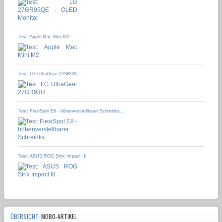
Test: Apple Mac Mini M2
Test: LG UltraGear 27GR93U
Test: FlexiSpot E8 - höhenverstellbarer Schreibtis...
Test: ASUS ROG Strix Impact III
ÜBERSICHT:
MOBO-ARTIKEL