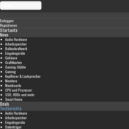
Einloggen
Registrieren
Startseite
News
Audio Hardware
Arbeitsspeicher
Balkonkraftwerk
Eingabegeräte
Gehäuse
Grafikkarten
Gaming-Stühle
Gaming
Kopfhörer & Lautsprecher
Monitore
Mainboards
CPU und Prozessor
SSD, HDDs und mehr
Smart Home
Deals
Testberichte
Audio Hardware
Arbeitsspeicher
Eingabegeräte
Datenträger