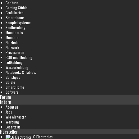
Gehäuse
Gaming Stühle
Grafikkarten
Smartphone
Komplettsysteme
Kaufberatung
Mainboards
Monitore
Netzteile
Netzwerk
Prozessoren
RGB und Modding
Luftkühlung
Wasserkühlung
Notebooks & Tablets
Sonstiges
Spiele
Smart Home
Software
Forum
Intern
About us
Jobs
Wie wir testen
Werbung
Lesertests
Hersteller
LG Electronics