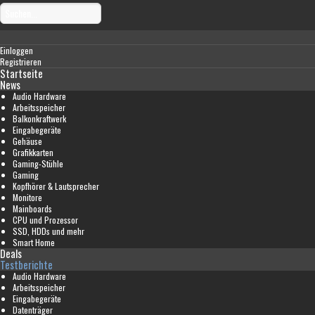
Einloggen
Registrieren
Startseite
News
Audio Hardware
Arbeitsspeicher
Balkonkraftwerk
Eingabegeräte
Gehäuse
Grafikkarten
Gaming-Stühle
Gaming
Kopfhörer & Lautsprecher
Monitore
Mainboards
CPU und Prozessor
SSD, HDDs und mehr
Smart Home
Deals
Testberichte
Audio Hardware
Arbeitsspeicher
Eingabegeräte
Datenträger