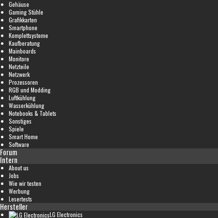
Gehäuse
Gaming Stühle
Grafikkarten
Smartphone
Komplettsysteme
Kaufberatung
Mainboards
Monitore
Netzteile
Netzwerk
Prozessoren
RGB und Modding
Luftkühlung
Wasserkühlung
Notebooks & Tablets
Sonstiges
Spiele
Smart Home
Software
Forum
Intern
About us
Jobs
Wie wir testen
Werbung
Lesertests
Hersteller
LG Electronics