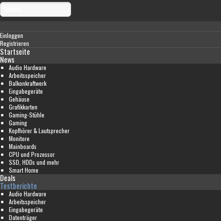
Einloggen
Registrieren
Startseite
News
Audio Hardware
Arbeitsspeicher
Balkonkraftwerk
Eingabegeräte
Gehäuse
Grafikkarten
Gaming-Stühle
Gaming
Kopfhörer & Lautsprecher
Monitore
Mainboards
CPU und Prozessor
SSD, HDDs und mehr
Smart Home
Deals
Testberichte
Audio Hardware
Arbeitsspeicher
Eingabegeräte
Datenträger