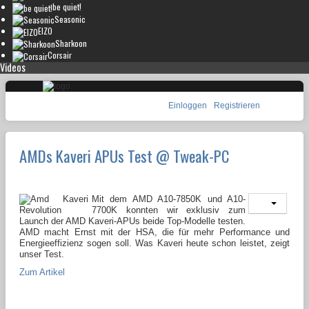
be quiet!
Seasonic
EIZO
Sharkoon
Corsair
Videos
Einloggen
Registrieren
AMDs Kaveri APUs Test @ Tweak-PC
Mit dem AMD A10-7850K und A10-
7700K konnten wir exklusiv zum
Launch der AMD Kaveri-APUs beide Top-Modelle testen.
AMD macht Ernst mit der HSA, die für mehr Performance und
Energieeffizienz sogen soll. Was Kaveri heute schon leistet, zeigt
unser Test.
Zum Artikel