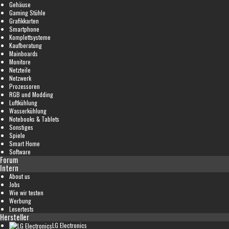
Gehäuse
Gaming Stühle
Grafikkarten
Smartphone
Komplettsysteme
Kaufberatung
Mainboards
Monitore
Netzteile
Netzwerk
Prozessoren
RGB und Modding
Luftkühlung
Wasserkühlung
Notebooks & Tablets
Sonstiges
Spiele
Smart Home
Software
Forum
Intern
About us
Jobs
Wie wir testen
Werbung
Lesertests
Hersteller
LG Electronics