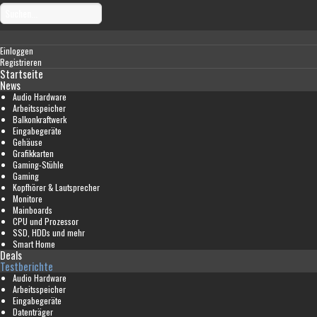
Einloggen
Registrieren
Startseite
News
Audio Hardware
Arbeitsspeicher
Balkonkraftwerk
Eingabegeräte
Gehäuse
Grafikkarten
Gaming-Stühle
Gaming
Kopfhörer & Lautsprecher
Monitore
Mainboards
CPU und Prozessor
SSD, HDDs und mehr
Smart Home
Deals
Testberichte
Audio Hardware
Arbeitsspeicher
Eingabegeräte
Datenträger