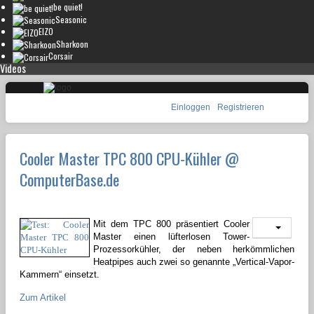
be quiet!
Seasonic
EIZO
Sharkoon
Corsair
Videos
Einloggen
Registrieren
Cooler Master TPC 800 CPU-Kühler @
ComputerBase.de
Mit dem TPC 800 präsentiert Cooler
Master einen lüfterlosen Tower-
Prozessorkühler, der neben herkömmlichen
Heatpipes auch zwei so genannte „Vertical-Vapor-
Kammern“ einsetzt.
Zum Artikel