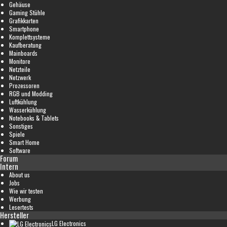
Gehäuse
Gaming Stühle
Grafikkarten
Smartphone
Komplettsysteme
Kaufberatung
Mainboards
Monitore
Netzteile
Netzwerk
Prozessoren
RGB und Modding
Luftkühlung
Wasserkühlung
Notebooks & Tablets
Sonstiges
Spiele
Smart Home
Software
Forum
Intern
About us
Jobs
Wie wir testen
Werbung
Lesertests
Hersteller
LG Electronics