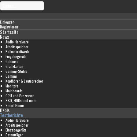
Einloggen
Registrieren
Startseite
News
Audio Hardware
Arbeitsspeicher
Balkonkraftwerk
Eingabegeräte
Gehäuse
Grafikkarten
Gaming-Stühle
Gaming
Kopfhörer & Lautsprecher
Monitore
Mainboards
CPU und Prozessor
SSD, HDDs und mehr
Smart Home
Deals
Testberichte
Audio Hardware
Arbeitsspeicher
Eingabegeräte
Datenträger