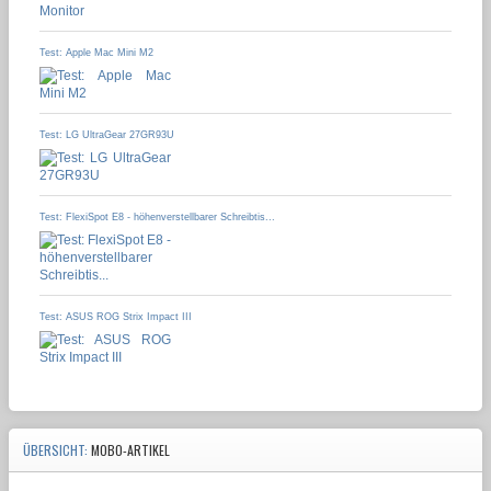
Test: Apple Mac Mini M2
Test: LG UltraGear 27GR93U
Test: FlexiSpot E8 - höhenverstellbarer Schreibtis...
Test: ASUS ROG Strix Impact III
ÜBERSICHT:
MOBO-ARTIKEL