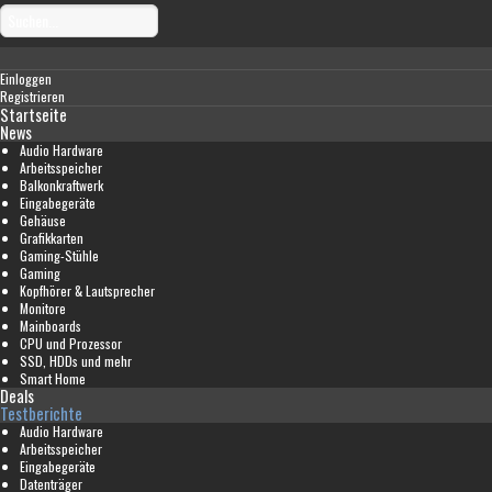
Einloggen
Registrieren
Startseite
News
Audio Hardware
Arbeitsspeicher
Balkonkraftwerk
Eingabegeräte
Gehäuse
Grafikkarten
Gaming-Stühle
Gaming
Kopfhörer & Lautsprecher
Monitore
Mainboards
CPU und Prozessor
SSD, HDDs und mehr
Smart Home
Deals
Testberichte
Audio Hardware
Arbeitsspeicher
Eingabegeräte
Datenträger