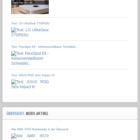
Test: LG UltraGear 27GR93U
Test: FlexiSpot E8 - höhenverstellbarer Schreibtis...
Test: ASUS ROG Strix Impact III
ÜBERSICHT:
MOBO-ARTIKEL
Alle AMD X570 Mainboards in der Übersicht