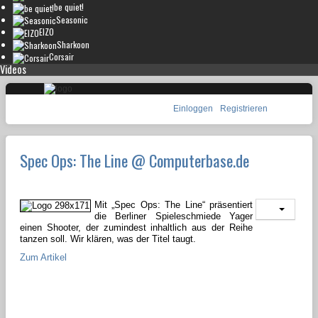
be quiet!
Seasonic
EIZO
Sharkoon
Corsair
Videos
Einloggen
Registrieren
Spec Ops: The Line @ Computerbase.de
Mit „Spec Ops: The Line“ präsentiert
die Berliner Spieleschmiede Yager
einen Shooter, der zumindest inhaltlich aus der Reihe
tanzen soll. Wir klären, was der Titel taugt.
Zum Artikel