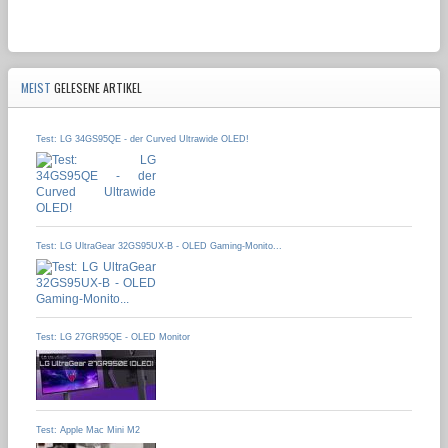
MEIST
GELESENE ARTIKEL
Test: LG 34GS95QE - der Curved Ultrawide OLED!
Test: LG UltraGear 32GS95UX-B - OLED Gaming-Monito...
Test: LG 27GR95QE - OLED Monitor
Test: Apple Mac Mini M2