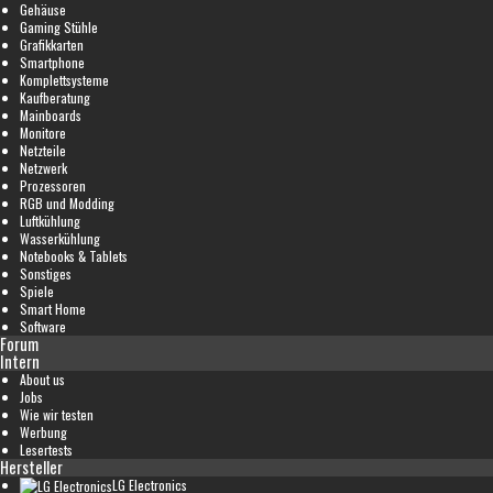
Gehäuse
Gaming Stühle
Grafikkarten
Smartphone
Komplettsysteme
Kaufberatung
Mainboards
Monitore
Netzteile
Netzwerk
Prozessoren
RGB und Modding
Luftkühlung
Wasserkühlung
Notebooks & Tablets
Sonstiges
Spiele
Smart Home
Software
Forum
Intern
About us
Jobs
Wie wir testen
Werbung
Lesertests
Hersteller
LG Electronics