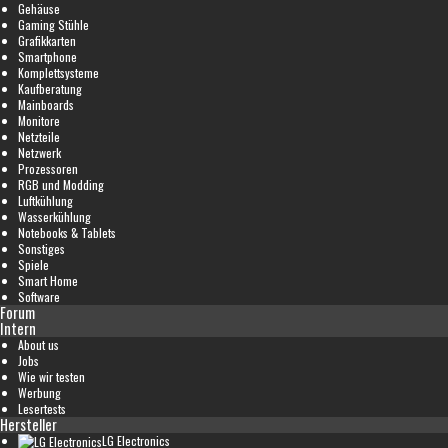
Gehäuse
Gaming Stühle
Grafikkarten
Smartphone
Komplettsysteme
Kaufberatung
Mainboards
Monitore
Netzteile
Netzwerk
Prozessoren
RGB und Modding
Luftkühlung
Wasserkühlung
Notebooks & Tablets
Sonstiges
Spiele
Smart Home
Software
Forum
Intern
About us
Jobs
Wie wir testen
Werbung
Lesertests
Hersteller
LG Electronics