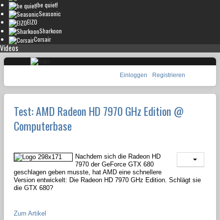
be quiet!
Seasonic
EIZO
Sharkoon
Corsair
Videos
Einloggen
Registrieren
Test: AMD Radeon HD 7970 GHz Edition @
Computerbase
Nachdem sich die Radeon HD
7970 der GeForce GTX 680
geschlagen geben musste, hat AMD eine schnellere
Version entwickelt: Die Radeon HD 7970 GHz Edition. Schlägt sie
die GTX 680?
Zum Artikel