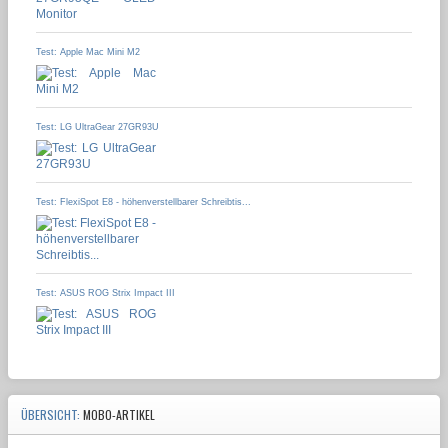
Test: Apple Mac Mini M2
Test: LG UltraGear 27GR93U
Test: FlexiSpot E8 - höhenverstellbarer Schreibtis...
Test: ASUS ROG Strix Impact III
ÜBERSICHT:
MOBO-ARTIKEL