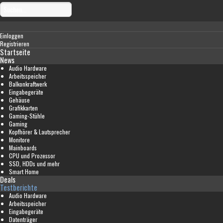
Einloggen
Registrieren
Startseite
News
Audio Hardware
Arbeitsspeicher
Balkonkraftwerk
Eingabegeräte
Gehäuse
Grafikkarten
Gaming-Stühle
Gaming
Kopfhörer & Lautsprecher
Monitore
Mainboards
CPU und Prozessor
SSD, HDDs und mehr
Smart Home
Deals
Testberichte
Audio Hardware
Arbeitsspeicher
Eingabegeräte
Datenträger