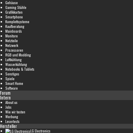
Gehäuse
Gaming Stühle
Grafikkarten
Smartphone
Komplettsysteme
Kaufberatung
Mainboards
Monitore
Netzteile
Netzwerk
Prozessoren
RGB und Modding
Luftkühlung
Wasserkühlung
Notebooks & Tablets
Sonstiges
Spiele
Smart Home
Software
Forum
Intern
About us
Jobs
Wie wir testen
Werbung
Lesertests
Hersteller
LG Electronics