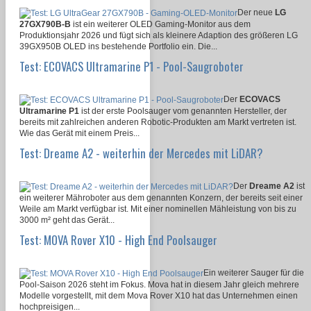
Der neue
LG
27GX790B-B
ist ein weiterer OLED Gaming-Monitor aus dem
Produktionsjahr 2026 und fügt sich als kleinere Adaption des größeren LG
39GX950B OLED ins bestehende Portfolio ein. Die...
Test: ECOVACS Ultramarine P1 - Pool-Saugroboter
Der
ECOVACS
Ultramarine P1
ist der erste Poolsauger vom genannten Hersteller, der
bereits mit zahlreichen anderen Robotic-Produkten am Markt vertreten ist.
Wie das Gerät mit einem Preis...
Test: Dreame A2 - weiterhin der Mercedes mit LiDAR?
Der
Dreame A2
ist
ein weiterer Mähroboter aus dem genannten Konzern, der bereits seit einer
Weile am Markt verfügbar ist. Mit einer nominellen Mähleistung von bis zu
3000 m² geht das Gerät...
Test: MOVA Rover X10 - High End Poolsauger
Ein weiterer Sauger für die
Pool-Saison 2026 steht im Fokus. Mova hat in diesem Jahr gleich mehrere
Modelle vorgestellt, mit dem Mova Rover X10 hat das Unternehmen einen
hochpreisigen...