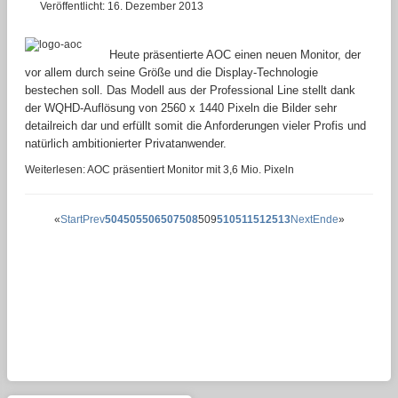
Veröffentlicht: 16. Dezember 2013
Heute präsentierte AOC einen neuen Monitor, der
vor allem durch seine Größe und die Display-Technologie
bestechen soll. Das Modell aus der Professional Line stellt dank
der WQHD-Auflösung von 2560 x 1440 Pixeln die Bilder sehr
detailreich dar und erfüllt somit die Anforderungen vieler Profis und
natürlich ambitionierter Privatanwender.
Weiterlesen: AOC präsentiert Monitor mit 3,6 Mio. Pixeln
«
Start
Prev
504
505
506
507
508
509
510
511
512
513
Next
Ende
»