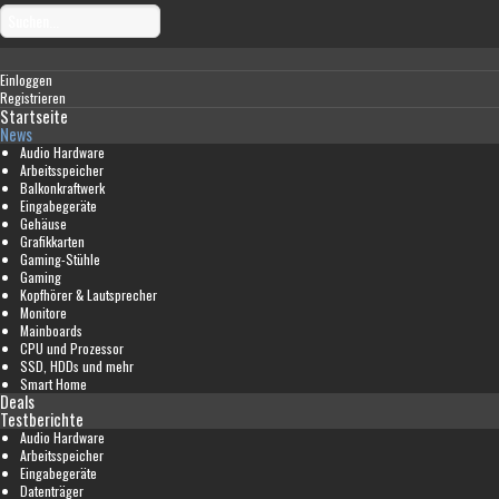
Einloggen
Registrieren
Startseite
News
Audio Hardware
Arbeitsspeicher
Balkonkraftwerk
Eingabegeräte
Gehäuse
Grafikkarten
Gaming-Stühle
Gaming
Kopfhörer & Lautsprecher
Monitore
Mainboards
CPU und Prozessor
SSD, HDDs und mehr
Smart Home
Deals
Testberichte
Audio Hardware
Arbeitsspeicher
Eingabegeräte
Datenträger