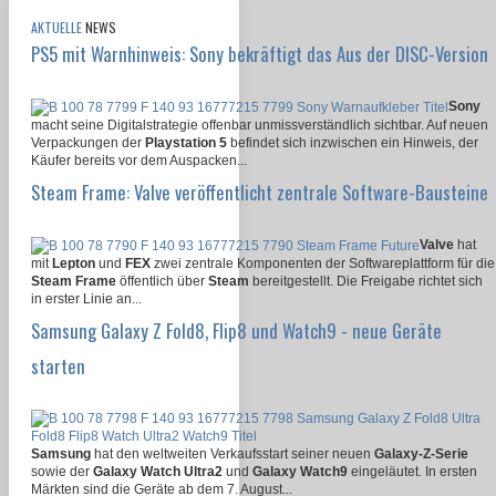
AKTUELLE
NEWS
PS5 mit Warnhinweis: Sony bekräftigt das Aus der DISC-Version
Sony
macht seine Digitalstrategie offenbar unmissverständlich sichtbar. Auf neuen
Verpackungen der
Playstation 5
befindet sich inzwischen ein Hinweis, der
Käufer bereits vor dem Auspacken...
Steam Frame: Valve veröffentlicht zentrale Software-Bausteine
Valve
hat
mit
Lepton
und
FEX
zwei zentrale Komponenten der Softwareplattform für die
Steam Frame
öffentlich über
Steam
bereitgestellt. Die Freigabe richtet sich
in erster Linie an...
Samsung Galaxy Z Fold8, Flip8 und Watch9 - neue Geräte
starten
Samsung
hat den weltweiten Verkaufsstart seiner neuen
Galaxy-Z-Serie
sowie der
Galaxy Watch Ultra2
und
Galaxy Watch9
eingeläutet. In ersten
Märkten sind die Geräte ab dem 7. August...