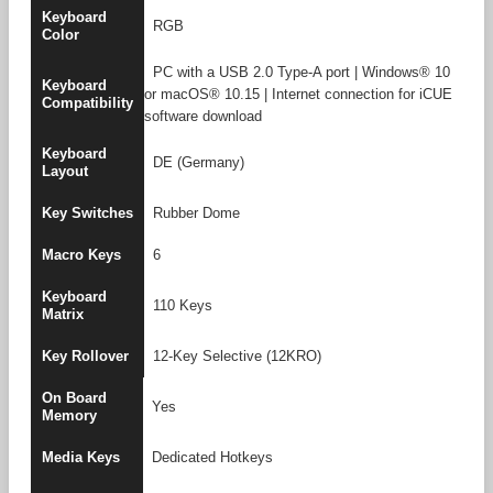
Keyboard
RGB
Color
PC with a USB 2.0 Type-A port | Windows® 10
Keyboard
or macOS® 10.15
|
Internet connection for iCUE
Compatibility
software download
Keyboard
DE (Germany)
Layout
Key Switches
Rubber Dome
Macro Keys
6
Keyboard
110 Keys
Matrix
Key Rollover
12-Key Selective (12KRO)
On Board
Yes
Memory
Media Keys
Dedicated Hotkeys