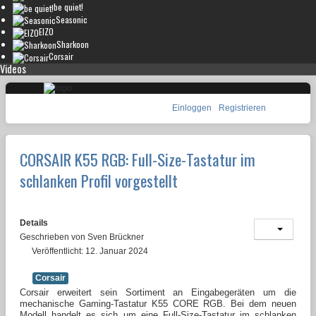
be quiet!
Seasonic
EIZO
Sharkoon
Corsair
Videos
Einloggen
Registrieren
CORSAIR K55 RGB: Full-Size-Tastatur im
schlanken Profil vorgestellt
Details
Geschrieben von
Sven Brückner
Veröffentlicht: 12. Januar 2024
Corsair
Corsair erweitert sein Sortiment an Eingabegeräten um die
mechanische Gaming-Tastatur K55 CORE RGB. Bei dem neuen
Modell handelt es sich um eine Full-Size-Tastatur im schlanken