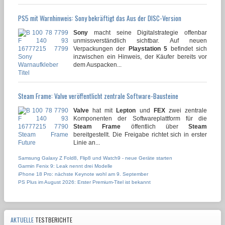
PS5 mit Warnhinweis: Sony bekräftigt das Aus der DISC-Version
Sony
macht seine Digitalstrategie offenbar
unmissverständlich sichtbar. Auf neuen
Verpackungen der
Playstation 5
befindet sich
inzwischen ein Hinweis, der Käufer bereits vor
dem Auspacken...
Steam Frame: Valve veröffentlicht zentrale Software-Bausteine
Valve
hat mit
Lepton
und
FEX
zwei zentrale
Komponenten der Softwareplattform für die
Steam Frame
öffentlich über
Steam
bereitgestellt. Die Freigabe richtet sich in erster
Linie an...
Samsung Galaxy Z Fold8, Flip8 und Watch9 - neue Geräte starten
Garmin Fenix 9: Leak nennt drei Modelle
iPhone 18 Pro: nächste Keynote wohl am 9. September
PS Plus im August 2026: Erster Premium-Titel ist bekannt
AKTUELLE
TESTBERICHTE