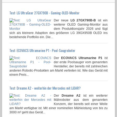
Test: LG UltraGear 27GX790B - Gaming-OLED-Monitor
Der neue
LG 27GX790B-B
ist ein
weiterer OLED Gaming-Monitor aus
dem Produktionsjahr 2026 und fügt
sich als kleinere Adaption des größeren LG 39GX950B OLED ins
bestehende Portfolio ein. Die...
Test: ECOVACS Ultramarine P1 - Pool-Saugroboter
Der
ECOVACS Ultramarine P1
ist
der erste Poolsauger vom genannten
Hersteller, der bereits mit zahlreichen
anderen Robotic-Produkten am Markt vertreten ist. Wie das Gerät mit
einem Preis...
Test: Dreame A2 - weiterhin der Mercedes mit LiDAR?
Der
Dreame A2
ist ein weiterer
Mähroboter aus dem genannten
Konzern, der bereits seit einer Weile
am Markt verfügbar ist. Mit einer nominellen Mähleistung von bis zu
3000 m² geht das Gerät...