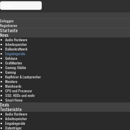
Einloggen
Registrieren
Startseite
News
Audio Hardware
Arbeitsspeicher
Balkonkraftwerk
Eingabegeräte
Gehäuse
Grafikkarten
Gaming-Stühle
Gaming
Kopfhörer & Lautsprecher
Monitore
Mainboards
CPU und Prozessor
SSD, HDDs und mehr
Smart Home
Deals
Testberichte
Audio Hardware
Arbeitsspeicher
Eingabegeräte
Datenträger