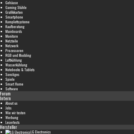
Gehäuse
Gaming Stühle
Grafikkarten
Smartphone
Komplettsysteme
Kaufberatung
Mainboards
Monitore
Netzteile
Netzwerk
Prozessoren
RGB und Modding
Luftkühlung
Wasserkühlung
Notebooks & Tablets
Sonstiges
Spiele
Smart Home
Software
Forum
Intern
About us
Jobs
Wie wir testen
Werbung
Lesertests
Hersteller
LG Electronics