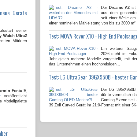
Der
Dreame A2
ist
 neue Geräte
aus dem genannten
seit einer Weile am 
einer nominellen Mähleistung von bis zu 3000 m² 
fsstart seiner
Test: MOVA Rover X10 - High End Poolsaug
 Watch Ultra2
ersten Märkten
Ein weiterer Saug
2026 steht im Fok
Jahr gleich mehrere Modelle vorgestellt, mit 
das Unternehmen einen hochpreisigen...
Test: LG UltraGear 39GX950B - bester Ga
Der LG 39GX950B 
armin Fenix 9
,
dürfte vermutlich da
r
veröffentlicht
Gaming-Szene seit J
e Modellpalette
39 Zoll Curved Gerät im 21:9-Format mit einer 5K
mber