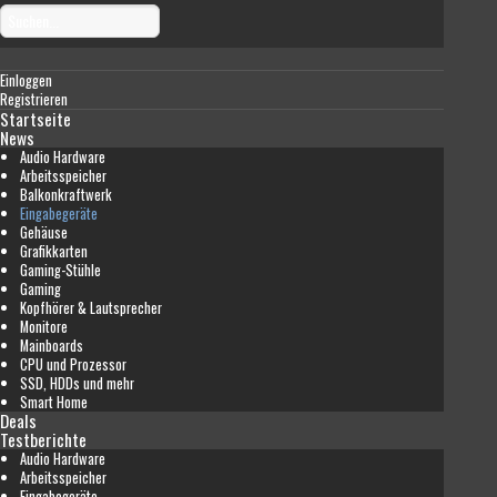
Einloggen
Registrieren
Startseite
News
Audio Hardware
Arbeitsspeicher
Balkonkraftwerk
Eingabegeräte
Gehäuse
Grafikkarten
Gaming-Stühle
Gaming
Kopfhörer & Lautsprecher
Monitore
Mainboards
CPU und Prozessor
SSD, HDDs und mehr
Smart Home
Deals
Testberichte
Audio Hardware
Arbeitsspeicher
Eingabegeräte