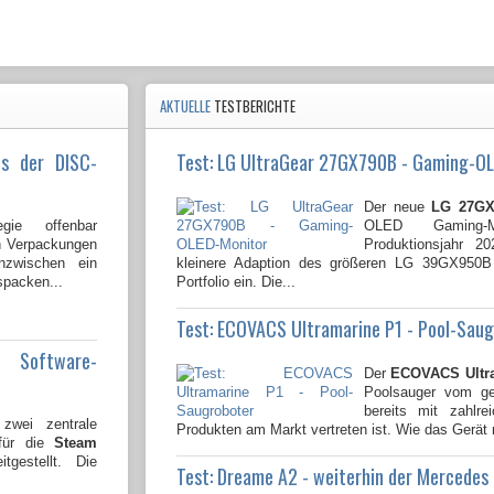
AKTUELLE
TESTBERICHTE
us der DISC-
Test: LG UltraGear 27GX790B - Gaming-O
Der neue
LG 27GX
gie offenbar
OLED Gaming-
en Verpackungen
Produktionsjahr 2
nzwischen ein
kleinere Adaption des größeren LG 39GX950
spacken...
Portfolio ein. Die...
Test: ECOVACS Ultramarine P1 - Pool-Sau
e Software-
Der
ECOVACS Ultr
Poolsauger vom gen
bereits mit zahlre
wei zentrale
Produkten am Markt vertreten ist. Wie das Gerät 
 für die
Steam
tgestellt. Die
Test: Dreame A2 - weiterhin der Mercedes