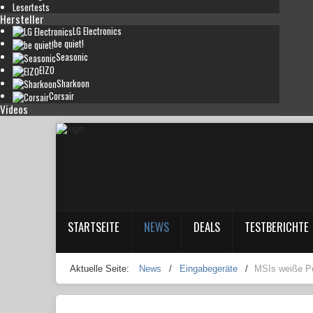
Lesertests
Hersteller
LG Electronics
be quiet!
Seasonic
EIZO
Sharkoon
Corsair
Videos
STARTSEITE
NEWS
DEALS
TESTBERICHTE
Aktuelle Seite:
News
/
Eingabegeräte
/
MSIs weiße Per