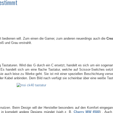
bestimmt
lt bedienen will. Zum einen die Gamer, zum anderen neuerdings auch die
Crea
iß und Grau erstrahlt.
 Tastaturen. Wird das G durch ein C ersetzt, handelt es sich um ein sogenan
Es handelt sich um eine flache Tastatur, welche auf Scissor-Switches setzt.
ie auch leise zu Werke geht. Sie ist mit einer speziellen Beschichtung vers
oder Kabel anbinden. Dem Bild nach verfügt sie scheinbar über eine weiße Tas
nutzen. Beim Design will der Hersteller besonders auf den Komfort eingegan
s in komplett andere Designs mündet (sieh z. B.
Cherry MW 4500
) . Auch