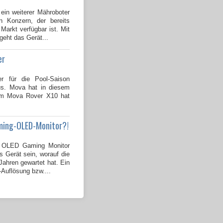
 ein weiterer Mähroboter
 Konzern, der bereits
Markt verfügbar ist. Mit
geht das Gerät...
er
er für die Pool-Saison
us. Mova hat in diesem
dem Mova Rover X10 hat
ming-OLED-Monitor?!
OLED Gaming Monitor
s Gerät sein, worauf die
ahren gewartet hat. Ein
-Auflösung bzw....