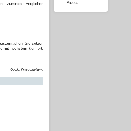
Videos
rnd, zumindest verglichen
h auszumachen. Sie setzen
mie mit höchstem Komfort.
Quelle: Pressemeldung