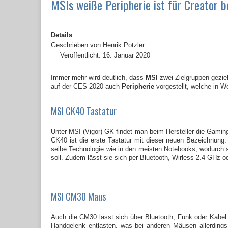
MSIs weiße Peripherie ist für Creator 
Details
Geschrieben von
Henrik Potzler
Veröffentlicht: 16. Januar 2020
Immer mehr wird deutlich, dass
MSI
zwei Zielgruppen gezie
auf der CES 2020 auch
Peripherie
vorgestellt, welche in We
MSI CK40 Tastatur
Unter MSI (Vigor) GK findet man beim Hersteller die Gaming
CK40 ist die erste Tastatur mit dieser neuen Bezeichnung. 
selbe Technologie wie in den meisten Notebooks, wodurch s
soll. Zudem lässt sie sich per Bluetooth, Wirless 2.4 GHz 
MSI CM30 Maus
Auch die CM30 lässt sich über Bluetooth, Funk oder Kabel 
Handgelenk entlasten, was bei anderen Mäusen allerding