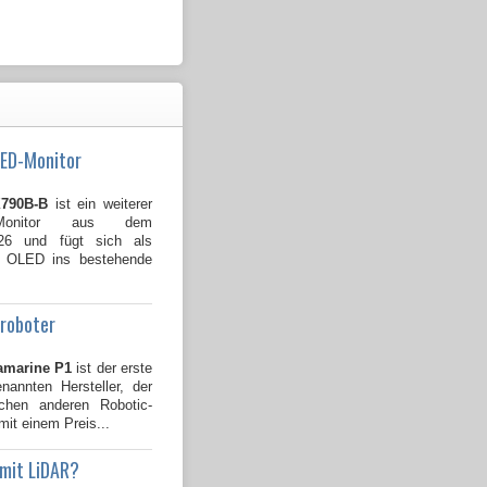
LED-Monitor
790B-B
ist ein weiterer
Monitor aus dem
026 und fügt sich als
B OLED ins bestehende
groboter
amarine P1
ist der erste
annten Hersteller, der
ichen anderen Robotic-
mit einem Preis...
 mit LiDAR?