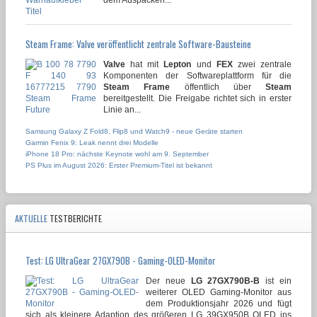
Steam Frame: Valve veröffentlicht zentrale Software-Bausteine
Valve
hat mit
Lepton
und
FEX
zwei zentrale
Komponenten der Softwareplattform für die
Steam Frame
öffentlich über
Steam
bereitgestellt. Die Freigabe richtet sich in erster
Linie an...
Samsung Galaxy Z Fold8, Flip8 und Watch9 - neue Geräte starten
Garmin Fenix 9: Leak nennt drei Modelle
iPhone 18 Pro: nächste Keynote wohl am 9. September
PS Plus im August 2026: Erster Premium-Titel ist bekannt
AKTUELLE
TESTBERICHTE
Test: LG UltraGear 27GX790B - Gaming-OLED-Monitor
Der neue
LG 27GX790B-B
ist ein
weiterer OLED Gaming-Monitor aus
dem Produktionsjahr 2026 und fügt
sich als kleinere Adaption des größeren LG 39GX950B OLED ins