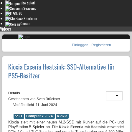
be quiet!
Seasonic
EIZO
Sharkoon
Corsair
Videos
Einloggen
Registrieren
Kioxia Exceria Heatsink: SSD-Alternative für
PS5-Besitzer
Details
Geschrieben von
Sven Brückner
Veröffentlicht: 11. Juni 2024
SSD
Computex 2024
Kioxia
Kioxia zielt mit einer neuen M.2-SSD mit Kühler auf die PC- und
PlayStation-5-Spieler ab. Die
Kioxia Exceria mit Heatsink
verwendet
PCIe 4.0 und TLC-Speicher und erreicht Transferraten von 6.200 MB/s