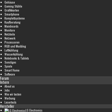
Gehäuse
Gaming Stühle
Grafikkarten
Smartphone
Komplettsysteme
Kaufberatung
Mainboards
Monitore
Netzteile
Netzwerk
Prozessoren
RGB und Modding
Luftkühlung
Wasserkühlung
Notebooks & Tablets
Sonstiges
Spiele
Smart Home
Software
Forum
Intern
About us
Jobs
Wie wir testen
Werbung
Lesertests
Hersteller
LG Electronics