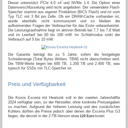
Dieser unterstützt PCIe 4.0 x4 und NVMe 1.4. Die Option einer
Datenverschlüsselung wird nicht angeboten. Der verwendete Flash-
Speicher stammt aus eigener Produktion (BiCS Flash) und ist vom
Typ TLC mit 3 Bit pro Zelle. Ob ein DRAM-Cache vorhanden ist,
wurde ebenfalls nicht kommuniziert und so bleiben die
aufkeimenden Fragen der Verbraucher für das Erste unbeantwortet.
Die Leistungsaufnahme liegt im aktiven Betrieb bei 7,7 bis 7,8 Watt
und im Leerlauf bei 60 bis 100 mW. Im Schlafmodus sinkt der
Verbrauch auf 5 bis 10 mW.
Die Garantie beträgt bis zu 5 Jahre, sofern die festgelegte
Schreibmenge (Total Bytes Written, TBW) nicht überschritten wird.
Die TBW-Werte liegen bei 600 TB, 1.200 TB und 2.400 TB, was
typisch für SSDs mit TLC-Speicher ist.
Preis und Verfügbarkeit
Die Kioxia Exceria mit Heatsink soll in der zweiten Jahreshälfte
2024 verfügbar sein, so der Hersteller, ohne konkrete Preisangaben
zu machen. Aufgrund der höheren Leistung und des zusätzlichen
Kühlers dürften die Preise jedoch über denen der Exceria Plus G3
liegen, die derzeit in der 2-TB-Version etwa
120 Euro
kostet.