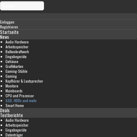
Einloggen
Registrieren
Startseite
News
Audio Hardware
Arbeitsspeicher
Balkonkraftwerk
Eingabegeräte
Gehäuse
Grafikkarten
Gaming-Stühle
Gaming
Kopfhörer & Lautsprecher
Monitore
Mainboards
CPU und Prozessor
SSD, HDDs und mehr
Smart Home
Deals
Testberichte
Audio Hardware
Arbeitsspeicher
Eingabegeräte
Datenträger