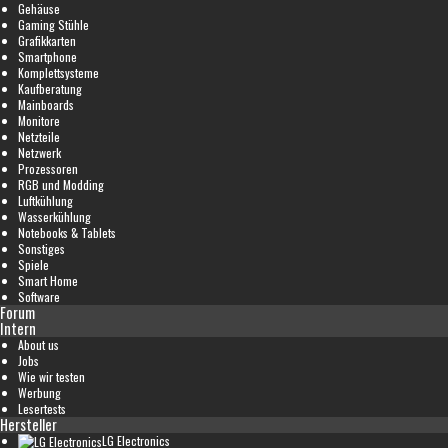
Gehäuse
Gaming Stühle
Grafikkarten
Smartphone
Komplettsysteme
Kaufberatung
Mainboards
Monitore
Netzteile
Netzwerk
Prozessoren
RGB und Modding
Luftkühlung
Wasserkühlung
Notebooks & Tablets
Sonstiges
Spiele
Smart Home
Software
Forum
Intern
About us
Jobs
Wie wir testen
Werbung
Lesertests
Hersteller
LG Electronics