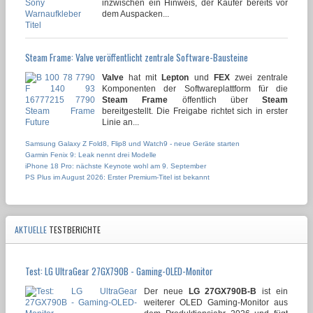
inzwischen ein Hinweis, der Käufer bereits vor
dem Auspacken...
Steam Frame: Valve veröffentlicht zentrale Software-Bausteine
Valve
hat mit
Lepton
und
FEX
zwei zentrale
Komponenten der Softwareplattform für die
Steam Frame
öffentlich über
Steam
bereitgestellt. Die Freigabe richtet sich in erster
Linie an...
Samsung Galaxy Z Fold8, Flip8 und Watch9 - neue Geräte starten
Garmin Fenix 9: Leak nennt drei Modelle
iPhone 18 Pro: nächste Keynote wohl am 9. September
PS Plus im August 2026: Erster Premium-Titel ist bekannt
AKTUELLE
TESTBERICHTE
Test: LG UltraGear 27GX790B - Gaming-OLED-Monitor
Der neue
LG 27GX790B-B
ist ein
weiterer OLED Gaming-Monitor aus