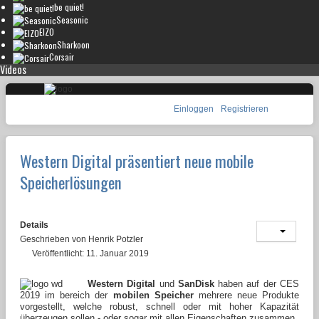
be quiet!
Seasonic
EIZO
Sharkoon
Corsair
Videos
Einloggen
Registrieren
Western Digital präsentiert neue mobile
Speicherlösungen
Details
Geschrieben von
Henrik Potzler
Veröffentlicht: 11. Januar 2019
Western Digital
und
SanDisk
haben auf der CES
2019 im bereich der
mobilen Speicher
mehrere neue Produkte
vorgestellt, welche robust, schnell oder mit hoher Kapazität
überzeugen sollen - oder sogar mit allen Eigenschaften zusammen.