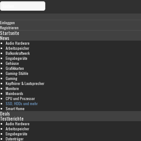
Einloggen
Registrieren
Startseite
News
Audio Hardware
Arbeitsspeicher
Balkonkraftwerk
Eingabegeräte
Gehäuse
Grafikkarten
Gaming-Stühle
Gaming
Kopfhörer & Lautsprecher
Monitore
Mainboards
CPU und Prozessor
SSD, HDDs und mehr
Smart Home
Deals
Testberichte
Audio Hardware
Arbeitsspeicher
Eingabegeräte
Datenträger