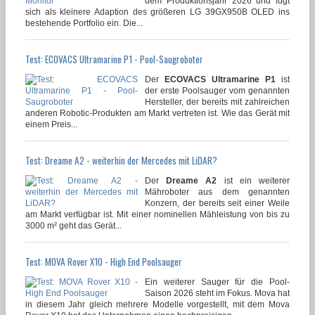
dem Produktionsjahr 2026 und fügt
sich als kleinere Adaption des größeren LG 39GX950B OLED ins
bestehende Portfolio ein. Die...
Test: ECOVACS Ultramarine P1 - Pool-Saugroboter
Der
ECOVACS Ultramarine P1
ist
der erste Poolsauger vom genannten
Hersteller, der bereits mit zahlreichen
anderen Robotic-Produkten am Markt vertreten ist. Wie das Gerät mit
einem Preis...
Test: Dreame A2 - weiterhin der Mercedes mit LiDAR?
Der
Dreame A2
ist ein weiterer
Mähroboter aus dem genannten
Konzern, der bereits seit einer Weile
am Markt verfügbar ist. Mit einer nominellen Mähleistung von bis zu
3000 m² geht das Gerät...
Test: MOVA Rover X10 - High End Poolsauger
Ein weiterer Sauger für die Pool-
Saison 2026 steht im Fokus. Mova hat
in diesem Jahr gleich mehrere Modelle vorgestellt, mit dem Mova