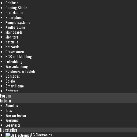
Gehäuse
Gaming Stühle
Grafikkarten
Smartphone
Komplettsysteme
Kaufberatung
Mainboards
Monitore
Netzteile
Netzwerk
Prozessoren
RGB und Modding
Luftkühlung
Wasserkühlung
Notebooks & Tablets
Sonstiges
Spiele
Smart Home
Software
Forum
Intern
About us
Jobs
Wie wir testen
Werbung
Lesertests
Hersteller
LG Electronics