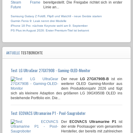
bereitgestellt. Die Freigabe richtet sich in erster
Linie an...
Samsung Galaxy Z Fold8, Flip8 und Watch9 - neue Geräte starten
Garmin Fenix 9: Leak nennt drei Modelle
iPhone 18 Pro: nächste Keynote wohl am 9. September
PS Plus im August 2026: Erster Premium-Titel ist bekannt
AKTUELLE
TESTBERICHTE
Test: LG UltraGear 27GX790B - Gaming-OLED-Monitor
Der neue
LG 27GX790B-B
ist ein
weiterer OLED Gaming-Monitor aus
dem Produktionsjahr 2026 und fügt
sich als kleinere Adaption des größeren LG 39GX950B OLED ins
bestehende Portfolio ein. Die...
Test: ECOVACS Ultramarine P1 - Pool-Saugroboter
Der
ECOVACS Ultramarine P1
ist
der erste Poolsauger vom genannten
Hersteller, der bereits mit zahlreichen