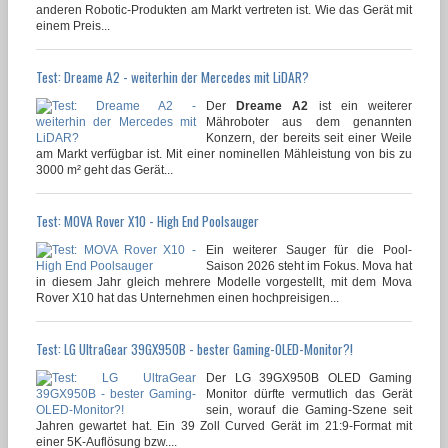
anderen Robotic-Produkten am Markt vertreten ist. Wie das Gerät mit
einem Preis...
Test: Dreame A2 - weiterhin der Mercedes mit LiDAR?
Der
Dreame A2
ist ein weiterer
Mähroboter aus dem genannten
Konzern, der bereits seit einer Weile
am Markt verfügbar ist. Mit einer nominellen Mähleistung von bis zu
3000 m² geht das Gerät...
Test: MOVA Rover X10 - High End Poolsauger
Ein weiterer Sauger für die Pool-
Saison 2026 steht im Fokus. Mova hat
in diesem Jahr gleich mehrere Modelle vorgestellt, mit dem Mova
Rover X10 hat das Unternehmen einen hochpreisigen...
Test: LG UltraGear 39GX950B - bester Gaming-OLED-Monitor?!
Der LG 39GX950B OLED Gaming
Monitor dürfte vermutlich das Gerät
sein, worauf die Gaming-Szene seit
Jahren gewartet hat. Ein 39 Zoll Curved Gerät im 21:9-Format mit
einer 5K-Auflösung bzw....