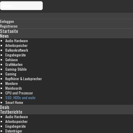
Einloggen
Registrieren
Startseite
News
Audio Hardware
Arbeitsspeicher
Balkonkraftwerk
Eingabegeräte
Gehäuse
Grafikkarten
Gaming-Stühle
Gaming
Kopfhörer & Lautsprecher
Monitore
Mainboards
CPU und Prozessor
SSD, HDDs und mehr
Smart Home
Deals
Testberichte
Audio Hardware
Arbeitsspeicher
Eingabegeräte
Datenträger