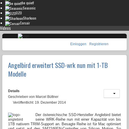
be quiet!
Seasonic
EIZO
Sharkoon
Corsair
Videos
Einloggen
Registrieren
Angelbird erweitert SSD-wrk nun mit 1-TB
Modelle
Details
Geschrieben von
Marcel Büttner
Veröffentlicht: 19. Dezember 2014
Der östereichische SSD-Hersteller Anglebird bietet
seine WRK-Reihe nun mit einer Kapazität von bis
1TB nativem TRIM-Support an. Besagte Reihe ist für Mac optimiert
und setzt auf den SM2246EN-Controller von Silicon Motion. So