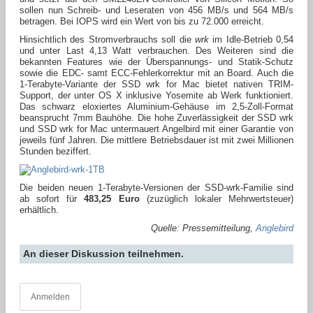
sollen nun Schreib- und Leseraten von 456 MB/s und 564 MB/s
betragen. Bei IOPS wird ein Wert von bis zu 72.000 erreicht.
Hinsichtlich des Stromverbrauchs soll die
wrk
im Idle-Betrieb 0,54
und unter Last 4,13 Watt verbrauchen. Des Weiteren sind die
bekannten Features wie der Überspannungs- und Statik-Schutz
sowie die EDC- samt ECC-Fehlerkorrektur mit an Board. Auch die
1-Terabyte-Variante der SSD wrk for Mac bietet nativen TRIM-
Support, der unter OS X inklusive Yosemite ab Werk funktioniert.
Das schwarz eloxiertes Aluminium-Gehäuse im 2,5-Zoll-Format
beansprucht 7mm Bauhöhe. Die hohe Zuverlässigkeit der SSD wrk
und SSD wrk for Mac untermauert Angelbird mit einer Garantie von
jeweils fünf Jahren. Die mittlere Betriebsdauer ist mit zwei Millionen
Stunden beziffert.
Die beiden neuen 1-Terabyte-Versionen der SSD-wrk-Familie sind
ab sofort für
483,25 Euro
(zuzüglich lokaler Mehrwertsteuer)
erhältlich.
Quelle: Pressemitteilung,
Anglebird
An dieser Diskussion teilnehmen.
Anmelden